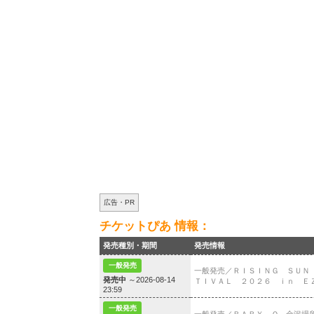
広告・PR
チケットぴあ 情報：
発売種別・期間
発売情報
一般発売
一般発売／ＲＩＳＩＮＧ ＳＵＮ
発売中
～2026-08-14
ＴＩＶＡＬ ２０２６ ｉｎ Ｅ
23:59
一般発売
一般発売／ＢＡＢＹ Ｑ 金沢場