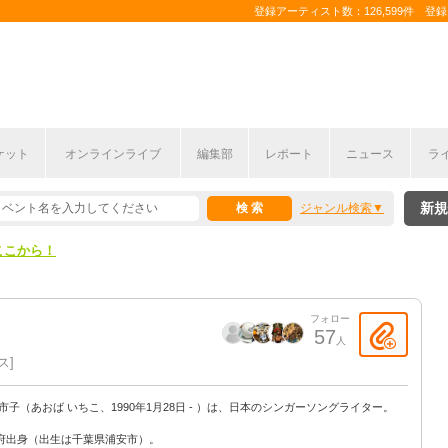
登録アーティスト数：126,599件 登録コ
ケット
オンラインライブ
編集部
レポート
ニュース
ラ
ここから！
新規
ジャンル検索
上半期編発表！
ここから！
上半期編発表！
フォロー
57
人
ス
 市子（あおば いちこ、1990年1月28日 - ）は、日本のシンガーソングライター。
府出身（出生は千葉県浦安市）。