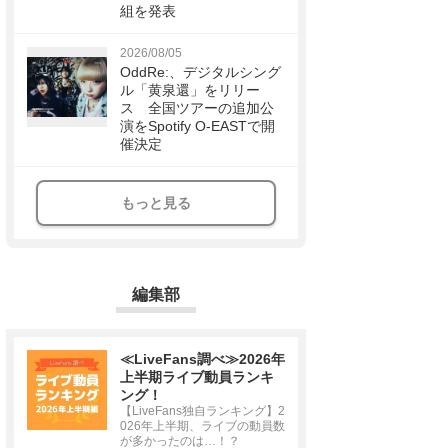
組を発表
2026/08/05
OddRe:、デジタルシング
ル「黄泉還」をリリー
ス 全国ツアーの追加公
演をSpotify O-EASTで開
催決定
もっと見る
編集部
≪LiveFans調べ≫2026年
上半期ライブ動員ランキ
ング！
【LiveFans独自ランキング】2
026年上半期、ライブの動員数
が多かったのは…！？