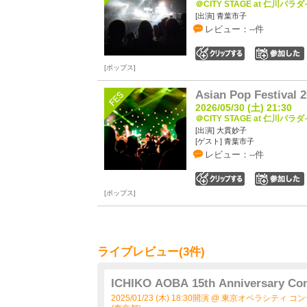
＠CITY STAGE at 仁川パラダイ
[出演] 青葉市子
レビュー：--件
0
ポップス
Asian Pop Festival 
2026/05/30 (土) 21:30
＠CITY STAGE at 仁川パラダイ
[出演] 大貫妙子
[ゲスト] 青葉市子
レビュー：--件
0
ポップス
ライブレビュー(3件)
ICHIKO AOBA 15th Anniversary Con
2025/01/23 (木) 18:30開演 @ 東京オペラシ