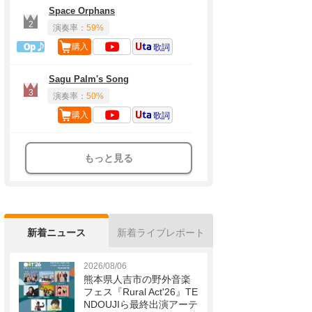
Space Orphans
2
演奏率：
59%
1曲目定番
購入
歌詞
Sagu Palm's Song
3
演奏率：
50%
購入
歌詞
もっと見る
新着ニュース
新着ライブレポート
2026/08/06
熊本県人吉市の野外音楽
フェス『Rural Act'26』TE
NDOUJIら最終出演アーテ