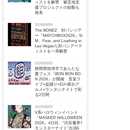
ィストを解禁 被災地支
援プロジェクトの始動も
発表
2026/08/06
The BONEZ 対バンツア
ー『MATCHBOX2026』Si
M、Fear, and Loathing in
Las Vegasら対バンアーテ
ィストを一斉解禁
2026/08/05
静岡県焼津市であらたな
夏フェス『BON BON BO
N 2026』が開催 音楽ラ
イブ×盆踊り×DJ×屋台グ
ルメ×ランタンナイトで彩
る2日間
2026/08/05
V系ハロウィンイベント
『MASKED HALLOWEEN
2026』4日目、“渋谷魔界†
モンスターナイト”出演6