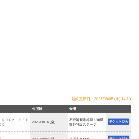
最終更新日：2026/08/05 (水) 14:13
公演日
会場
 ＲＯＣＫ ＦＥＳ
石狩湾新港樽川ふ頭横
チケットぴあ
2026/08/14 (金)
ＺＯ
野外特設ステージ
チケットぴあ
所
2026/08/09 (日)
金沢市文化ホール