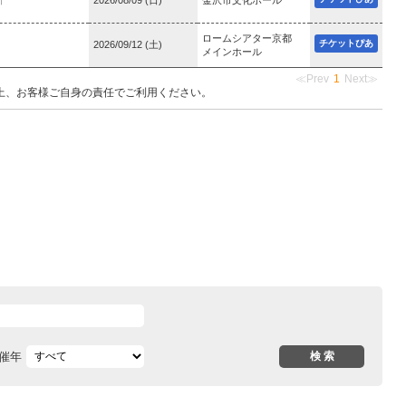
ロームシアター京都
チケットぴあ
2026/09/12 (土)
メインホール
≪Prev
1
Next≫
上、お客様ご自身の責任でご利用ください。
催年