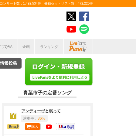
ンサート数：1,492,534件 登録セットリスト数：472,220件
イブQ&A
企画
ランキング
情報投稿
青葉市子の定番ソング
アンディーヴと眠って
1
演奏率：
86%
アンコール定番
購入
歌詞