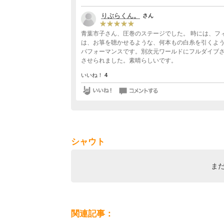
りぶらくん。
さん
青葉市子さん、圧巻のステージでした。 時には、フィドルを爪弾くような、時には、ハープを流すような、そして、時に
は、お箏を聴かせるような、何本もの白糸を引くよ
パフォーマンスです。別次元ワールドにフルダイブ
させられました。素晴らしいです。
いいね！
4
シャウト
ま
関連記事：