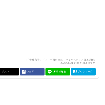
(「青葉市子」『フリー百科事典 ウィキペディア日本語版』
2025/05/21 14時 の版より引用)
ポスト
シェア
LINEで送る
ブックマーク