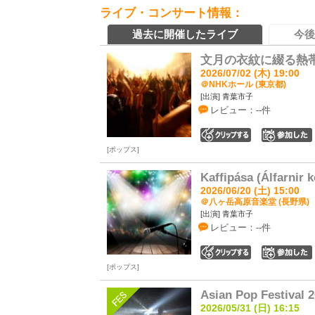
ライブ・コンサート情報：
過去に開催したライブ
今後
文月の衣紋に綴る熱
2026/07/02 (木) 19:00
＠NHKホール (東京都)
[出演] 青葉市子
レビュー：--件
0
ポップス
Kaffipása (Álfarnir k
2026/06/20 (土) 15:00
＠八ヶ岳高原音楽堂 (長野県)
[出演] 青葉市子
レビュー：--件
0
ポップス
Asian Pop Festival 
2026/05/31 (日) 16:15