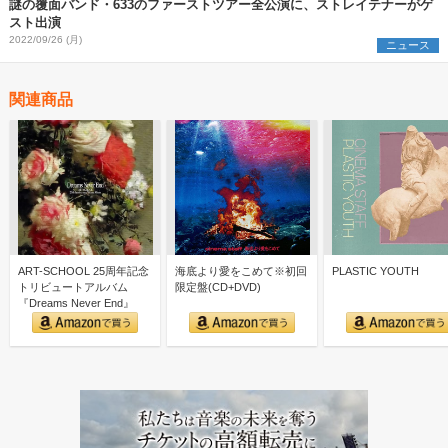
謎の覆面バンド・633のファーストツアー全公演に、ストレイテナーがゲ
スト出演
2022/09/26 (月)
ニュース
関連商品
ART-SCHOOL 25周年記念
海底より愛をこめて※初回
PLASTIC YOUTH
トリビュートアルバム
限定盤(CD+DVD)
『Dreams Never End』