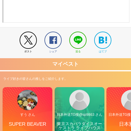
ポスト
シェア
送る
はてブ
マイベスト
ライブ好きの皆さんの推しをご紹介します。
すう さん
日本外送TG搜@sp9863 さん
日本外送TG搜@
SUPER BEAVER
東京スカパラダイスオー
日本
ケストラ ライブハウス