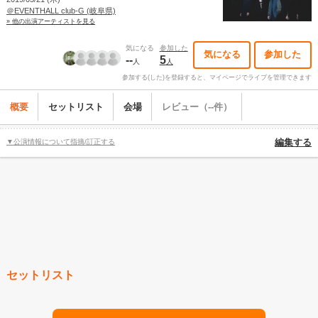
＠EVENTHALL club-G (岐阜県)
» 他の出演アーティストを見る
気になる
参加した
気になる
参加した
--
5
人
人
参加する(した)を登録すると、マイページでライブを管理できます
概要
セットリスト
会場
レビュー（--件）
▼公演情報について指摘/訂正する
編集する
セットリスト