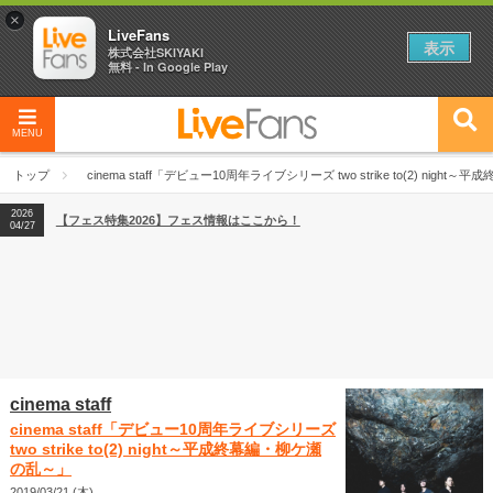
×
LiveFans
表示
株式会社SKIYAKI
無料 - In Google Play
MENU
2026
【フェス特集2026】フェス情報はここから！
04/27
トップ
cinema staff「デビュー10周年ライブシリーズ two strike to(2) nig
2026
【ライブ動員ランキング】2026年上半期編発表！
07/28
2026
【フェス特集2026】フェス情報はここから！
04/27
2026
【ライブ動員ランキング】2026年上半期編発表！
07/28
cinema staff
cinema staff「デビュー10周年ライブシリーズ
two strike to(2) night～平成終幕編・柳ケ瀬
の乱～」
2019/03/21 (木)