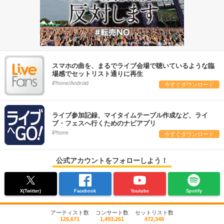
スマホの曲を、まるでライブ会場で聴いているような臨
場感でセットリスト通りに再生
iPhone/Android
今すぐダウンロード
ライブ参加記録、マイタイムテーブル作成など、ライ
ブ・フェスへ行くためのナビアプリ
iPhone
今すぐダウンロード
公式アカウントをフォローしよう！
X(Twitter)
Facebook
Youtube
Spotify
アーティスト数
コンサート数
セットリスト数
126,671
1,493,261
472,348