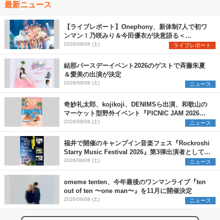
最新ニュース
【ライブレポート】Onephony、新体制7人で初ワ
ンマン！乃咲みり＆今田優衣が決意語る＜
Onephony新体制1st Oneman Live はじまりの夏
2026/08/08 (土)
ライブレポート
＞
結那バースデーイベント2026のゲストで斉藤朱夏
＆愛美の出演が決定
2026/08/08 (土)
ニュース
奇妙礼太郎、kojikoji、DENIMSら出演、和歌山の
マーケット型野外イベント『PICNIC JAM 2026』
早割チケット発売開始
2026/08/08 (土)
ニュース
福井で開催のキャンプイン音楽フェス『Rockroshi
Starry Music Festival 2026』第3弾出演者として
SCOOBIE DO、かりゆし58、Reiを発表
2026/08/08 (土)
ニュース
omeme tenten、今年最後のワンマンライブ『ten
out of ten 〜one man〜』を11月に開催決定
2026/08/08 (土)
ニュース