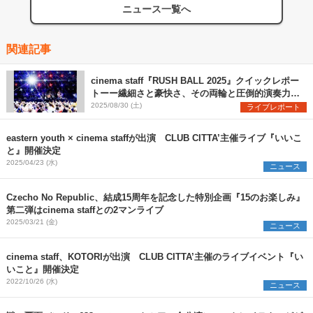
ニュース一覧へ
関連記事
cinema staff『RUSH BALL 2025』クイックレポー
トーー繊細さと豪快さ、その両輪と圧倒的演奏力で
魅せた堂々のステージ
2025/08/30 (土)
ライブレポート
eastern youth × cinema staffが出演 CLUB CITTA’主催ライブ『いいこ
と』開催決定
2025/04/23 (水)
ニュース
Czecho No Republic、結成15周年を記念した特別企画『15のお楽しみ』
第二弾はcinema staffとの2マンライブ
2025/03/21 (金)
ニュース
cinema staff、KOTORIが出演 CLUB CITTA’主催のライブイベント『い
いこと』開催決定
2022/10/26 (水)
ニュース