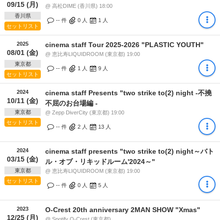
09/15 (月)
@ 高松DIME (香川県) 18:00
香川県
-- 件
0
人
1
人
セットリスト
2025
cinema staff Tour 2025-2026 "PLASTIC YOUTH"
08/01 (金)
@ 恵比寿LIQUIDROOM (東京都) 19:00
東京都
-- 件
1
人
9
人
セットリスト
2024
cinema staff Presents "two strike to(2) night -不撓
10/11 (金)
不屈のお台場編 -
東京都
@ Zepp DiverCity (東京都) 19:00
セットリスト
-- 件
2
人
13
人
2024
cinema staff presents "two strike to(2) night～バト
03/15 (金)
ル・オブ・リキッドルーム'2024～"
東京都
@ 恵比寿LIQUIDROOM (東京都) 19:00
セットリスト
-- 件
0
人
5
人
2023
O-Crest 20th anniversary 2MAN SHOW "Xmas"
12/25 (月)
@ Spotify O-Crest (東京都)