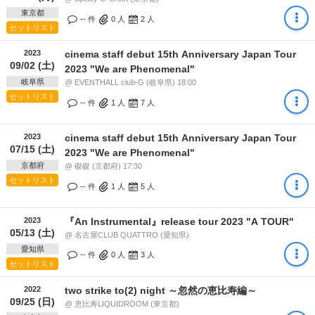
東京都
-- 件
0
人
2
人
セットリスト
2023
cinema staff debut 15th Anniversary Japan Tour
09/02 (土)
2023 "We are Phenomenal"
岐阜県
@ EVENTHALL club-G (岐阜県) 18:00
セットリスト
-- 件
1
人
7
人
2023
cinema staff debut 15th Anniversary Japan Tour
07/15 (土)
2023 "We are Phenomenal"
京都府
@ 磔磔 (京都府) 17:30
セットリスト
-- 件
1
人
5
人
2023
『An Instrumental』release tour 2023 "A TOUR"
05/13 (土)
@ 名古屋CLUB QUATTRO (愛知県)
愛知県
-- 件
0
人
3
人
セットリスト
2022
two strike to(2) night ～忽然の恵比寿編～
09/25 (日)
@ 恵比寿LIQUIDROOM (東京都)