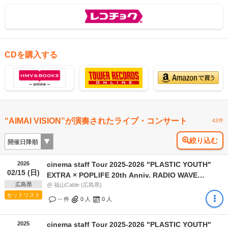
CDを購入する
“AIMAI VISION”が演奏されたライブ・コンサート
42件
絞り込む
2026
cinema staff Tour 2025-2026 "PLASTIC YOUTH"
02/15 (日)
EXTRA × POPLIFE 20th Anniv. RADIO WAVE
広島県
Vol.177
@ 福山Cable (広島県)
セットリスト
-- 件
0
人
0
人
2025
cinema staff Tour 2025-2026 "PLASTIC YOUTH"