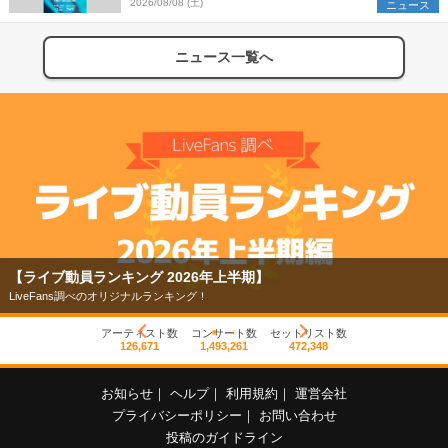
2026/08/08 (土)
ニュース
ニュース一覧へ
【ライブ動員ランキング 2026年上半期】
LiveFans調べのオリジナルランキング！
アーティスト数
コンサート数
セットリスト数
126,671
1,493,261
472,348
お知らせ
｜
ヘルプ
｜
利用規約
｜
運営会社
プライバシーポリシー
｜
お問い合わせ
投稿のガイドライン