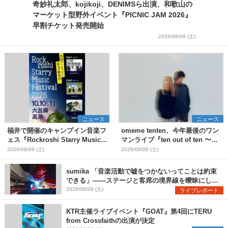
奇妙礼太郎、kojikoji、DENIMSら出演、和歌山の
マーケット型野外イベント『PICNIC JAM 2026』
早割チケット発売開始
2026/08/08 (土)
ニュース
ニュース
福井で開催のキャンプイン音楽フ
omeme tenten、今年最後のワン
ェス『Rockroshi Starry Music
マンライブ『ten out of ten 〜
Festival 2026』第3弾出演者とし
one man〜』を11月に開催決定
2026/08/08 (土)
2026/08/08 (土)
てSCOOBIE DO、かりゆし58、
Reiを発表
sumika 「音楽活動で嘘をつかないってことは約束
できる」――ステージと客席の境界線を曖昧にし
た、ツアーファイナル武道館公演レポート
2026/08/08 (土)
ライブレポート
KTR主催ライブイベント『GOAT』第4回にTERU
from Crossfaithの出演が決定