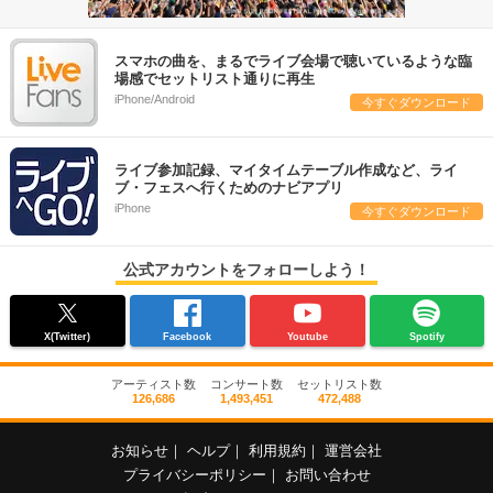
スマホの曲を、まるでライブ会場で聴いているような臨
場感でセットリスト通りに再生
iPhone/Android
今すぐダウンロード
ライブ参加記録、マイタイムテーブル作成など、ライ
ブ・フェスへ行くためのナビアプリ
iPhone
今すぐダウンロード
公式アカウントをフォローしよう！
X(Twitter)
Facebook
Youtube
Spotify
アーティスト数
コンサート数
セットリスト数
126,686
1,493,451
472,488
お知らせ
｜
ヘルプ
｜
利用規約
｜
運営会社
プライバシーポリシー
｜
お問い合わせ