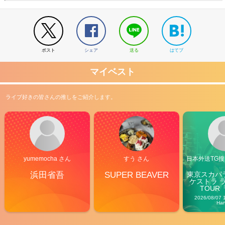
ポスト
シェア
送る
はてブ
マイベスト
ライブ好きの皆さんの推しをご紹介します。
yumemocha さん
すう さん
日本外送TG搜@
浜田省吾
SUPER BEAVER
東京スカパ
ケストラ 
TOUR「V
Carn
2026/08/07 
Ha