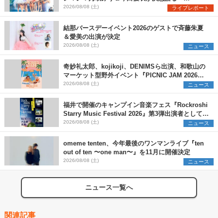
Onephony新体制1st Oneman Live はじまりの夏
2026/08/08 (土)
ライブレポート
＞
結那バースデーイベント2026のゲストで斉藤朱夏
＆愛美の出演が決定
2026/08/08 (土)
ニュース
奇妙礼太郎、kojikoji、DENIMSら出演、和歌山の
マーケット型野外イベント『PICNIC JAM 2026』
早割チケット発売開始
2026/08/08 (土)
ニュース
福井で開催のキャンプイン音楽フェス『Rockroshi
Starry Music Festival 2026』第3弾出演者として
SCOOBIE DO、かりゆし58、Reiを発表
2026/08/08 (土)
ニュース
omeme tenten、今年最後のワンマンライブ『ten
out of ten 〜one man〜』を11月に開催決定
2026/08/08 (土)
ニュース
ニュース一覧へ
関連記事