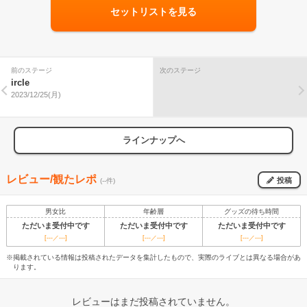
セットリストを見る
前のステージ
次のステージ
ircle
2023/12/25(月)
ラインナップへ
レビュー/観たレポ
投稿
(--件)
男女比
年齢層
グッズの待ち時間
ただいま受付中です
ただいま受付中です
ただいま受付中です
[---／---]
[---／---]
[---／---]
※掲載されている情報は投稿されたデータを集計したもので、実際のライブとは異なる場合があ
ります。
レビューはまだ投稿されていません。