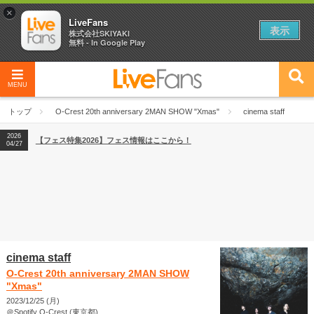
×
LiveFans
表示
株式会社SKIYAKI
無料 - In Google Play
MENU
2026
【フェス特集2026】フェス情報はここから！
04/27
トップ
O-Crest 20th anniversary 2MAN SHOW "Xmas"
cinema staff
2026
【ライブ動員ランキング】2026年上半期編発表！
07/28
2026
【フェス特集2026】フェス情報はここから！
04/27
2026
【ライブ動員ランキング】2026年上半期編発表！
07/28
cinema staff
O-Crest 20th anniversary 2MAN SHOW
"Xmas"
2023/12/25 (月)
＠Spotify O-Crest (東京都)