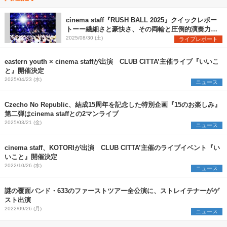
cinema staff『RUSH BALL 2025』クイックレポー
トーー繊細さと豪快さ、その両輪と圧倒的演奏力で
魅せた堂々のステージ
2025/08/30 (土)
ライブレポート
eastern youth × cinema staffが出演 CLUB CITTA’主催ライブ『いいこ
と』開催決定
2025/04/23 (水)
ニュース
Czecho No Republic、結成15周年を記念した特別企画『15のお楽しみ』
第二弾はcinema staffとの2マンライブ
2025/03/21 (金)
ニュース
cinema staff、KOTORIが出演 CLUB CITTA’主催のライブイベント『い
いこと』開催決定
2022/10/26 (水)
ニュース
謎の覆面バンド・633のファーストツアー全公演に、ストレイテナーがゲ
スト出演
2022/09/26 (月)
ニュース