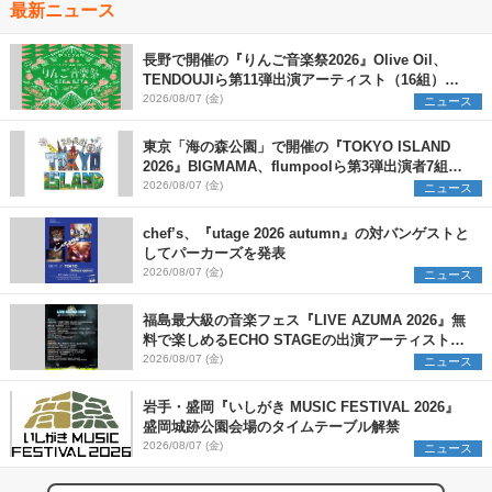
最新ニュース
長野で開催の『りんご音楽祭2026』Olive Oil、
TENDOUJIら第11弾出演アーティスト（16組）を
発表
2026/08/07 (金)
ニュース
東京「海の森公園」で開催の『TOKYO ISLAND
2026』BIGMAMA、flumpoolら第3弾出演者7組を
発表 ワークショップ・アート出展者を募集
2026/08/07 (金)
ニュース
chef’s、『utage 2026 autumn』の対バンゲストと
してパーカーズを発表
2026/08/07 (金)
ニュース
福島最大級の音楽フェス『LIVE AZUMA 2026』無
料で楽しめるECHO STAGEの出演アーティストを
発表
2026/08/07 (金)
ニュース
岩手・盛岡『いしがき MUSIC FESTIVAL 2026』
盛岡城跡公園会場のタイムテーブル解禁
2026/08/07 (金)
ニュース