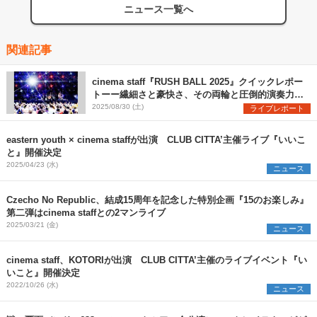
ニュース一覧へ
関連記事
cinema staff『RUSH BALL 2025』クイックレポー
トーー繊細さと豪快さ、その両輪と圧倒的演奏力で
魅せた堂々のステージ
2025/08/30 (土)
ライブレポート
eastern youth × cinema staffが出演 CLUB CITTA’主催ライブ『いいこ
と』開催決定
2025/04/23 (水)
ニュース
Czecho No Republic、結成15周年を記念した特別企画『15のお楽しみ』
第二弾はcinema staffとの2マンライブ
2025/03/21 (金)
ニュース
cinema staff、KOTORIが出演 CLUB CITTA’主催のライブイベント『い
いこと』開催決定
2022/10/26 (水)
ニュース