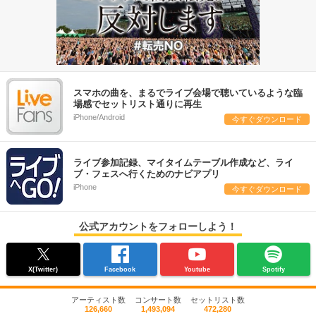
スマホの曲を、まるでライブ会場で聴いているような臨
場感でセットリスト通りに再生
iPhone/Android
今すぐダウンロード
ライブ参加記録、マイタイムテーブル作成など、ライ
ブ・フェスへ行くためのナビアプリ
iPhone
今すぐダウンロード
公式アカウントをフォローしよう！
X(Twitter)
Facebook
Youtube
Spotify
アーティスト数
コンサート数
セットリスト数
126,660
1,493,094
472,280