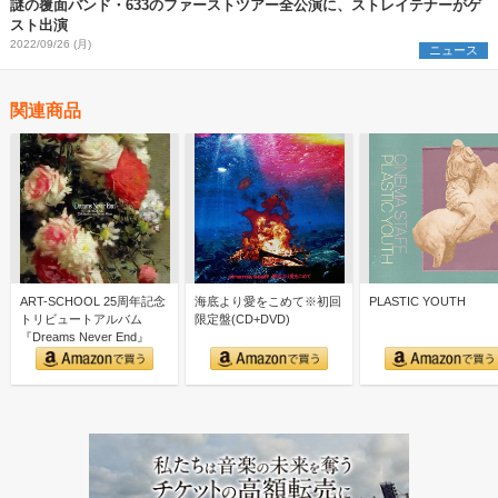
謎の覆面バンド・633のファーストツアー全公演に、ストレイテナーがゲ
スト出演
2022/09/26 (月)
ニュース
関連商品
ART-SCHOOL 25周年記念
海底より愛をこめて※初回
PLASTIC YOUTH
トリビュートアルバム
限定盤(CD+DVD)
『Dreams Never End』