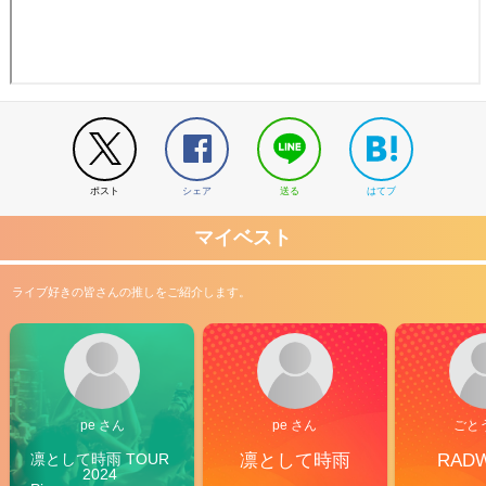
ポスト
シェア
送る
はてブ
マイベスト
ライブ好きの皆さんの推しをご紹介します。
pe さん
pe さん
ごと
凛として時雨 TOUR 
凛として時雨
RAD
2024 