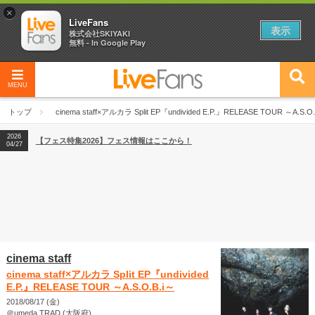
×
LiveFans
表示
株式会社SKIYAKI
無料 - In Google Play
MENU
2026
【フェス特集2026】フェス情報はここから！
04/27
トップ
cinema staff×アルカラ Split EP『undivided E.P.』RELEASE TOUR ～A.S.O.
2026
【ライブ動員ランキング】2026年上半期編発表！
07/28
2026
【フェス特集2026】フェス情報はここから！
04/27
2026
【ライブ動員ランキング】2026年上半期編発表！
07/28
cinema staff
cinema staff×アルカラ Split EP『undivided
E.P.』RELEASE TOUR ～A.S.O.B.i～
2018/08/17 (金)
＠umeda TRAD (大阪府)