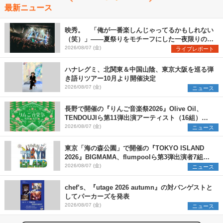
最新ニュース
映秀。 「俺が一番楽しんじゃってるかもしれない
（笑）」――夏祭りをモチーフにした一夜限りのス
ペシャルライブ『色祭』レポート
2026/08/07 (金)
ライブレポート
ハナレグミ、北関東＆中国山陰、東京大阪を巡る弾
き語りツアー10月より開催決定
2026/08/07 (金)
ニュース
長野で開催の『りんご音楽祭2026』Olive Oil、
TENDOUJIら第11弾出演アーティスト（16組）を
発表
2026/08/07 (金)
ニュース
東京「海の森公園」で開催の『TOKYO ISLAND
2026』BIGMAMA、flumpoolら第3弾出演者7組を
発表 ワークショップ・アート出展者を募集
2026/08/07 (金)
ニュース
chef’s、『utage 2026 autumn』の対バンゲストと
してパーカーズを発表
2026/08/07 (金)
ニュース