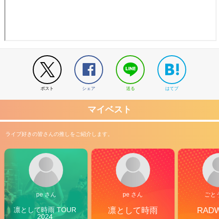
ポスト
シェア
送る
はてブ
マイベスト
ライブ好きの皆さんの推しをご紹介します。
pe さん
pe さん
ごと
凛として時雨 TOUR 
凛として時雨
RAD
2024 