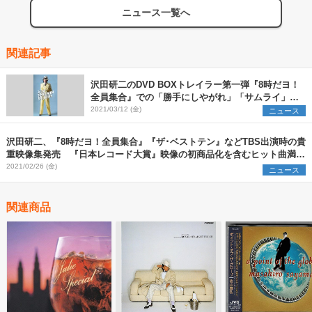
ニュース一覧へ
関連記事
沢田研二のDVD BOXトレイラー第一弾『8時だヨ！
全員集合』での「勝手にしやがれ」「サムライ」な
ど歌唱映像公開
2021/03/12 (金)
ニュース
沢田研二、『8時だヨ！全員集合』『ザ･ベストテン』などTBS出演時の貴
重映像集発売 『日本レコード大賞』映像の初商品化を含むヒット曲満載
のDVD7枚組
2021/02/26 (金)
ニュース
関連商品