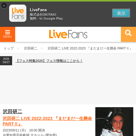
×
LiveFans
表示
株式会社SKIYAKI
無料 - In Google Play
MENU
2026
【フェス特集2026】フェス情報はここから！
04/27
トップ
沢田研二
沢田研二 LIVE 2022-2023 『まだまだ一生懸命 PARTⅡ』
2026
【ライブ動員ランキング】2026年上半期編発表！
07/28
2026
【フェス特集2026】フェス情報はここから！
04/27
2026
【ライブ動員ランキング】2026年上半期編発表！
07/28
沢田研二
沢田研二 LIVE 2022-2023 『まだまだ一生懸命
PARTⅡ』
2023/09/11 (月) 18:00 開演
＠愛知県芸術劇場 大ホール (愛知県)