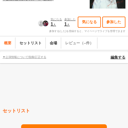
気になる
参加した
気になる
参加した
1
1
人
人
参加する(した)を登録すると、マイページでライブを管理できます
概要
セットリスト
会場
レビュー（--件）
▼公演情報について指摘/訂正する
編集する
セットリスト