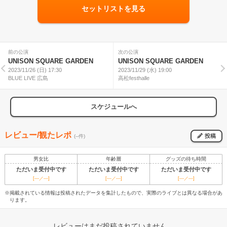
セットリストを見る
前の公演
次の公演
UNISON SQUARE GARDEN
UNISON SQUARE GARDEN
2023/11/26 (日) 17:30
2023/11/29 (水) 19:00
BLUE LIVE 広島
高松festhalle
スケジュールへ
レビュー/観たレポ
投稿
(--件)
男女比
年齢層
グッズの待ち時間
ただいま受付中です
ただいま受付中です
ただいま受付中です
[---／---]
[---／---]
[---／---]
※掲載されている情報は投稿されたデータを集計したもので、実際のライブとは異なる場合があ
ります。
レビューはまだ投稿されていません。