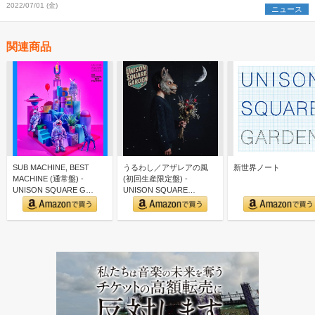
開
2022/07/01 (金)
ニュース
関連商品
SUB MACHINE, BEST
うるわし／アザレアの風
新世界ノート
MACHINE (通常盤) -
(初回生産限定盤) -
UNISON SQUARE G…
UNISON SQUARE
GARDEN (特典な…