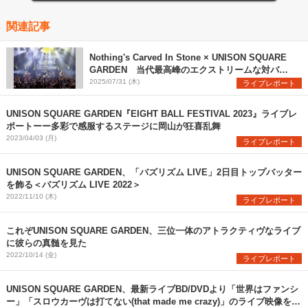
関連記事
Nothing's Carved In Stone × UNISON SQUARE
GARDEN 当代最高峰のエクストリームな対バン
を観た
2025/07/31 (木)
ライブレポート
UNISON SQUARE GARDEN『EIGHT BALL FESTIVAL 2023』ライブレ
ポートーー多彩で感服するステージに岡山が狂喜乱舞
2023/04/03 (月)
ライブレポート
UNISON SQUARE GARDEN、「バズリズム LIVE」2日目トップバッター
を飾る＜バズリズム LIVE 2022＞
2022/11/10 (木)
ライブレポート
これぞUNISON SQUARE GARDEN、三位一体のアトラクティヴなライブ
に彼らの真髄を見た
2022/10/14 (金)
ライブレポート
UNISON SQUARE GARDEN、最新ライブBD/DVDより「世界はファンシ
ー」「スロウカーヴは打てない(that made me crazy)」のライブ映像を公