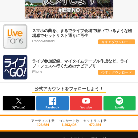
スマホの曲を、まるでライブ会場で聴いているような臨
場感でセットリスト通りに再生
iPhone/Android
今すぐダウンロード
ライブ参加記録、マイタイムテーブル作成など、ライ
ブ・フェスへ行くためのナビアプリ
iPhone
今すぐダウンロード
公式アカウントをフォローしよう！
X(Twitter)
Facebook
Youtube
Spotify
アーティスト数
コンサート数
セットリスト数
126,684
1,493,408
472,454