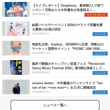
【ライブレポート】Onephony、新体制7人で初ワ
ンマン！乃咲みり＆今田優衣が決意語る＜
Onephony新体制1st Oneman Live はじまりの夏
2026/08/08 (土)
ライブレポート
＞
結那バースデーイベント2026のゲストで斉藤朱夏
＆愛美の出演が決定
2026/08/08 (土)
ニュース
奇妙礼太郎、kojikoji、DENIMSら出演、和歌山の
マーケット型野外イベント『PICNIC JAM 2026』
早割チケット発売開始
2026/08/08 (土)
ニュース
福井で開催のキャンプイン音楽フェス『Rockroshi
Starry Music Festival 2026』第3弾出演者として
SCOOBIE DO、かりゆし58、Reiを発表
2026/08/08 (土)
ニュース
omeme tenten、今年最後のワンマンライブ『ten
out of ten 〜one man〜』を11月に開催決定
2026/08/08 (土)
ニュース
ニュース一覧へ