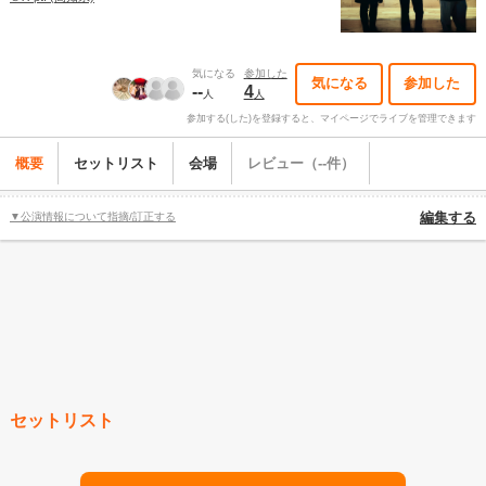
気になる
参加した
気になる
参加した
--
4
人
人
参加する(した)を登録すると、マイページでライブを管理できます
概要
セットリスト
会場
レビュー（--件）
▼公演情報について指摘/訂正する
編集する
セットリスト