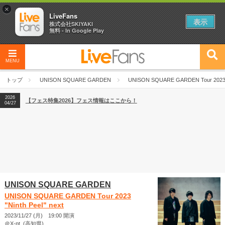
×
LiveFans
表示
株式会社SKIYAKI
無料 - In Google Play
MENU
2026
【フェス特集2026】フェス情報はここから！
04/27
トップ
UNISON SQUARE GARDEN
UNISON SQUARE GARDEN Tour 2023 "N
2026
【ライブ動員ランキング】2026年上半期編発表！
07/28
2026
【フェス特集2026】フェス情報はここから！
04/27
2026
【ライブ動員ランキング】2026年上半期編発表！
07/28
UNISON SQUARE GARDEN
UNISON SQUARE GARDEN Tour 2023
"Ninth Peel" next
2023/11/27 (月) 19:00 開演
＠X-pt. (高知県)