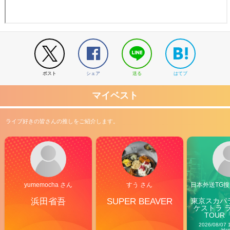
ポスト
シェア
送る
はてブ
マイベスト
ライブ好きの皆さんの推しをご紹介します。
yumemocha さん
すう さん
日本外送TG搜@
浜田省吾
SUPER BEAVER
東京スカパ
ケストラ 
TOUR「V
Carn
2026/08/07 
Ha