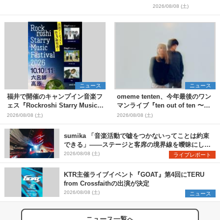
2026/08/08 (土)
ニュース
ニュース
福井で開催のキャンプイン音楽フ
omeme tenten、今年最後のワン
ェス『Rockroshi Starry Music
マンライブ『ten out of ten 〜
Festival 2026』第3弾出演者とし
one man〜』を11月に開催決定
2026/08/08 (土)
2026/08/08 (土)
てSCOOBIE DO、かりゆし58、
Reiを発表
sumika 「音楽活動で嘘をつかないってことは約束
できる」――ステージと客席の境界線を曖昧にし
た、ツアーファイナル武道館公演レポート
2026/08/08 (土)
ライブレポート
KTR主催ライブイベント『GOAT』第4回にTERU
from Crossfaithの出演が決定
2026/08/08 (土)
ニュース
ニュース一覧へ