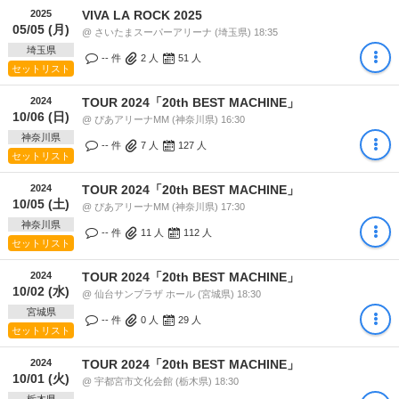
2025
VIVA LA ROCK 2025
05/05 (月)
@ さいたまスーパーアリーナ (埼玉県) 18:35
埼玉県
-- 件
2
人
51
人
セットリスト
2024
TOUR 2024「20th BEST MACHINE」
10/06 (日)
@ ぴあアリーナMM (神奈川県) 16:30
神奈川県
-- 件
7
人
127
人
セットリスト
2024
TOUR 2024「20th BEST MACHINE」
10/05 (土)
@ ぴあアリーナMM (神奈川県) 17:30
神奈川県
-- 件
11
人
112
人
セットリスト
2024
TOUR 2024「20th BEST MACHINE」
10/02 (水)
@ 仙台サンプラザ ホール (宮城県) 18:30
宮城県
-- 件
0
人
29
人
セットリスト
2024
TOUR 2024「20th BEST MACHINE」
10/01 (火)
@ 宇都宮市文化会館 (栃木県) 18:30