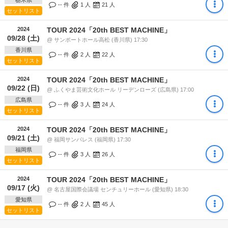
栃木県
-- 件
1
人
21
人
セットリスト
2024
TOUR 2024「20th BEST MACHINE」
09/28 (土)
@ サンポートホール高松 (香川県) 17:30
香川県
-- 件
2
人
22
人
セットリスト
2024
TOUR 2024「20th BEST MACHINE」
09/22 (日)
@ ふくやま芸術文化ホール リーデンローズ (広島県) 17:00
広島県
-- 件
3
人
24
人
セットリスト
2024
TOUR 2024「20th BEST MACHINE」
09/21 (土)
@ 福岡サンパレス (福岡県) 17:30
福岡県
-- 件
3
人
26
人
セットリスト
2024
TOUR 2024「20th BEST MACHINE」
09/17 (火)
@ 名古屋国際会議場 センチュリーホール (愛知県) 18:30
愛知県
-- 件
2
人
45
人
セットリスト