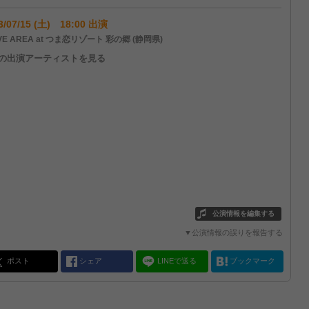
3/07/15 (土) 18:00 出演
VE AREA at つま恋リゾート 彩の郷 (静岡県)
他の出演アーティストを見る
公演情報を編集する
▼公演情報の誤りを報告する
ポスト
シェア
LINEで送る
ブックマーク