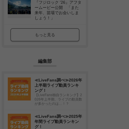
『フジロック '26』アフタ
ームービー公開 「また
来年、苗場でお会いしま
しょう！」
もっと見る
編集部
≪LiveFans調べ≫2026年
上半期ライブ動員ランキ
ング！
【LiveFans独自ランキング】2
026年上半期、ライブの動員数
が多かったのは…！？
≪LiveFans調べ≫2025年
年間ライブ動員ランキン
グ！