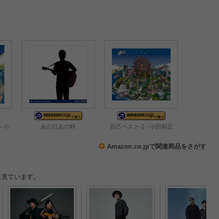
それよりも、もうち
嬉しいです(笑)」
- 小
あの日あの時
自己ベスト-2 - 小田和正
Amazon.co.jpで関連商品をさがす
も見ています。