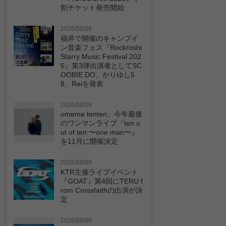
割チケット発売開始
2026/08/08
福井で開催のキャンプイ
ン音楽フェス『Rockroshi
Starry Music Festival 202
6』第3弾出演者としてSC
OOBIE DO、かりゆし5
8、Reiを発表
2026/08/08
omeme tenten、今年最後
のワンマンライブ『ten o
ut of ten 〜one man〜』
を11月に開催決定
2026/08/08
KTR主催ライブイベント
『GOAT』第4回にTERU f
rom Crossfaithの出演が決
定
2026/08/08