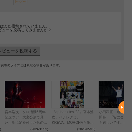
[---／---]
はまだ投稿されていません。
ビューを投稿してみませんか？
レビューを投稿する
、実際のライブとは異なる場合があります。
宮本浩次 ソロ活動5周年
『ap bank fes '23』宮本浩
小田和正、追加公演
記念ツアー大宮公演で見
次、ハナレグミ、
開幕 「皆に会えて
た、地に足を付けた歌の包
KREVA、MOROHAら第三
も嬉しいです。勿論
容力と濃密な一体感
弾出演アーティストを発表
とっても嬉しいので
)
(2024/11/09)
(2023/05/15)
(2023