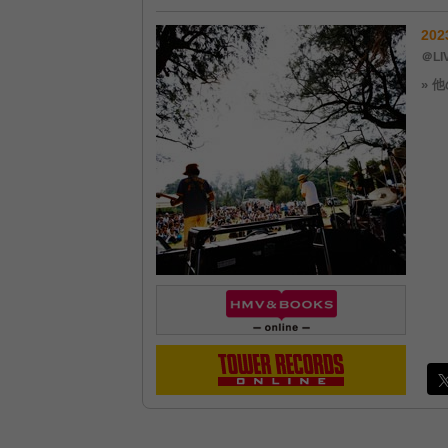
202
＠LI
» 