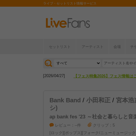
ライブ・セットリスト情報サービス
セットリスト
アーティスト
会場
チ
[2026/04/27]
【フェス特集2026】フェス情報は
[2026/07/28]
【ライブ動員ランキング】2026年
[2026/04/27]
【フェス特集2026】フェス情報は
[2026/07/28]
【ライブ動員ランキング】2026年
Bank Band
/
小田和正
/
宮本浩
シ)
ap bank fes '23 ～社会と暮らしと
レビュー：--件
クリップ：5
ロック
ポップス
フォーク/ニューミュージック