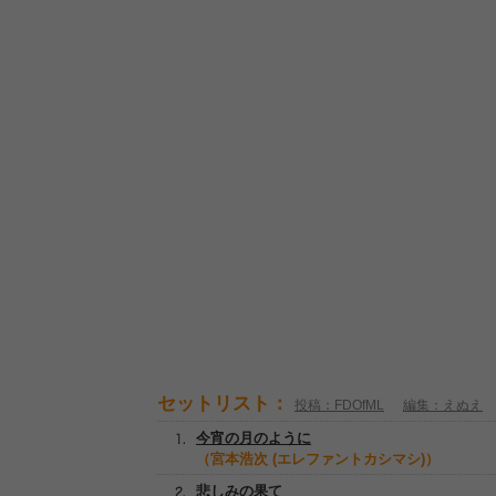
セットリスト：
投稿：FDOfML
編集：えぬえ
今宵の月のように
（宮本浩次 (エレファントカシマシ)）
悲しみの果て