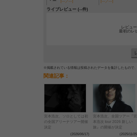
[---／---]
[---／---]
ライブレビュー (--件)
レビュー
最初のレ
※掲載されている情報は投稿されたデータを集計したもので
関連記事：
宮本浩次、ソロとしては初
宮本浩次、全国ツアー『宮
の全国アリーナツアー開催
本浩次 tour 2026 新しい
決定
旅』の開催が決定
(2026/06/17)
(2025/11/25