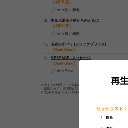
（小田和正）
with 桜井和寿
生まれ来る子供たちのために
（小田和正）
with 桜井和寿
若者のすべて [フジファブリック]
（Bank Band）
MESSAGE -メッセージ-
（Bank Band）
with Salyu
※サイトの性質上、公演情報およびセットリスト情報の正確
掲載されている情報に誤りがある場合は、
こちら
よりご連
※“歌詞を見る”ボタンを押すと、株式会社ページワンが運営