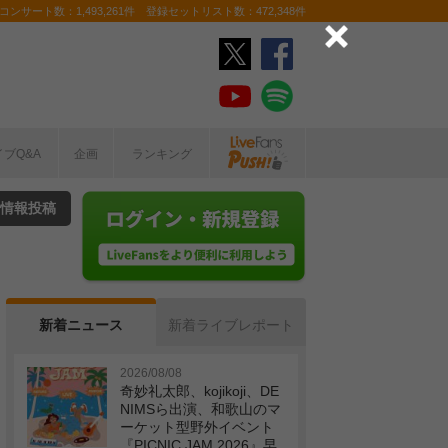
ンサート数：1,493,261件 登録セットリスト数：472,348件
イブQ&A
企画
ランキング
情報投稿
新着ニュース
新着ライブレポート
2026/08/08
奇妙礼太郎、kojikoji、DE
NIMSら出演、和歌山のマ
ーケット型野外イベント
『PICNIC JAM 2026』早