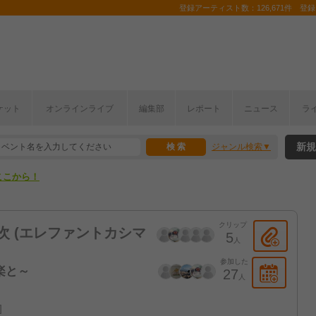
登録アーティスト数：126,671件 登録コ
ケット
オンラインライブ
編集部
レポート
ニュース
ラ
ここから！
新規
ジャンル検索
上半期編発表！
ここから！
上半期編発表！
クリップ
次 (エレファントカシマ
5
人
参加した
音楽と～
27
人