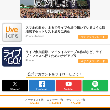
スマホの曲を、まるでライブ会場で聴いているような臨
場感でセットリスト通りに再生
iPhone/Android
今すぐダウンロード
ライブ参加記録、マイタイムテーブル作成など、ライ
ブ・フェスへ行くためのナビアプリ
iPhone
今すぐダウンロード
公式アカウントをフォローしよう！
X(Twitter)
Facebook
Youtube
Spotify
アーティスト数
コンサート数
セットリスト数
126,660
1,493,094
472,280