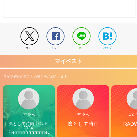
ポスト
シェア
送る
はてブ
マイベスト
ライブ好きの皆さんの推しをご紹介します。
pe さん
pe さん
ごと
凛として時雨 TOUR 
凛として時雨
RAD
2024 
Pierrrrrrrrrrrrrrrrrrrre 
Vibes