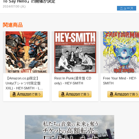
To Say Hello』の開催が決定
2024/07/30 (火)
ニュース
関連商品
【Amazon.co.jp限定】
Rest In Punk(通常盤 CD
Free Your Mind - HEY-
Unity(Tシャツ付限定盤
only) - HEY-SMITH
SMITH
XXL) - HEY-SMITH・L…