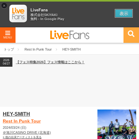
×
LiveFans
表示
株式会社SKIYAKI
無料 - In Google Play
MENU
2026
【フェス特集2026】フェス情報はここから！
04/27
トップ
Rest In Punk Tour
HEY-SMITH
2026
【ライブ動員ランキング】2026年上半期編発表！
07/28
2026
【フェス特集2026】フェス情報はここから！
04/27
2026
【ライブ動員ランキング】2026年上半期編発表！
07/28
HEY-SMITH
Rest In Punk Tour
2024/03/24 (日)
＠旭川CASINO DRIVE (北海道)
» 他の出演アーティストを見る