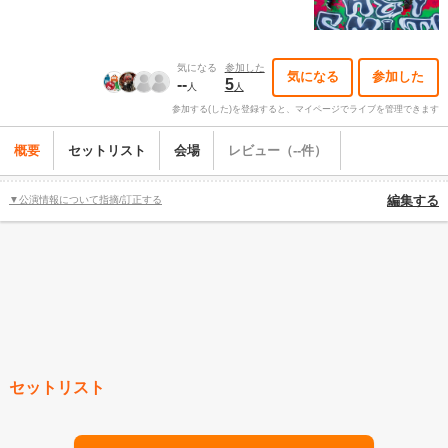
気になる
参加した
気になる
参加した
--
5
人
人
参加する(した)を登録すると、マイページでライブを管理できます
概要
セットリスト
会場
レビュー（--件）
▼公演情報について指摘/訂正する
編集する
セットリスト