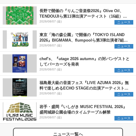
長野で開催の『りんご音楽祭2026』Olive Oil、
TENDOUJIら第11弾出演アーティスト（16組）を
発表
2026/08/07 (金)
ニュース
東京「海の森公園」で開催の『TOKYO ISLAND
2026』BIGMAMA、flumpoolら第3弾出演者7組を
発表 ワークショップ・アート出展者を募集
2026/08/07 (金)
ニュース
chef’s、『utage 2026 autumn』の対バンゲストと
してパーカーズを発表
2026/08/07 (金)
ニュース
福島最大級の音楽フェス『LIVE AZUMA 2026』無
料で楽しめるECHO STAGEの出演アーティストを
発表
2026/08/07 (金)
ニュース
岩手・盛岡『いしがき MUSIC FESTIVAL 2026』
盛岡城跡公園会場のタイムテーブル解禁
2026/08/07 (金)
ニュース
ニュース一覧へ