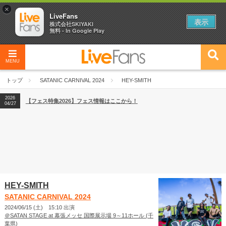
×
LiveFans
表示
株式会社SKIYAKI
無料 - In Google Play
MENU
2026
【フェス特集2026】フェス情報はここから！
04/27
トップ
SATANIC CARNIVAL 2024
HEY-SMITH
2026
【ライブ動員ランキング】2026年上半期編発表！
07/28
2026
【フェス特集2026】フェス情報はここから！
04/27
2026
【ライブ動員ランキング】2026年上半期編発表！
07/28
HEY-SMITH
SATANIC CARNIVAL 2024
2024/06/15 (土) 15:10 出演
＠SATAN STAGE at 幕張メッセ 国際展示場 9～11ホール (千
葉県)