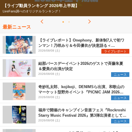
【フェス特集2026】
今年もフェスの季節がやってきた！
最新ニュース
【ライブレポート】Onephony、新体制7人で初ワ
ンマン！乃咲みり＆今田優衣が決意語る＜
Onephony新体制1st Oneman Live はじまりの夏
2026/08/08 (土)
ライブレポート
＞
結那バースデーイベント2026のゲストで斉藤朱夏
＆愛美の出演が決定
2026/08/08 (土)
ニュース
奇妙礼太郎、kojikoji、DENIMSら出演、和歌山の
マーケット型野外イベント『PICNIC JAM 2026』
早割チケット発売開始
2026/08/08 (土)
ニュース
福井で開催のキャンプイン音楽フェス『Rockroshi
Starry Music Festival 2026』第3弾出演者として
SCOOBIE DO、かりゆし58、Reiを発表
2026/08/08 (土)
ニュース