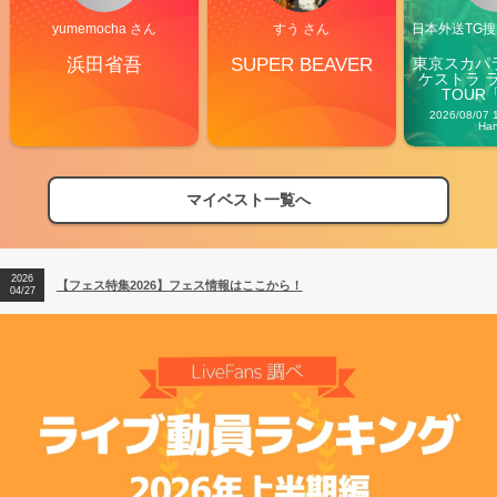
yumemocha さん
すう さん
日本外送TG搜@
浜田省吾
SUPER BEAVER
東京スカパ
ケストラ 
TOUR「V
Carn
2026/08/07 
Ha
マイベスト一覧へ
2026
【フェス特集2026】フェス情報はここから！
04/27
2026
【ライブ動員ランキング】2026年上半期編発表！
07/28
2026
【フェス特集2026】フェス情報はここから！
04/27
2026
【ライブ動員ランキング】2026年上半期編発表！
07/28