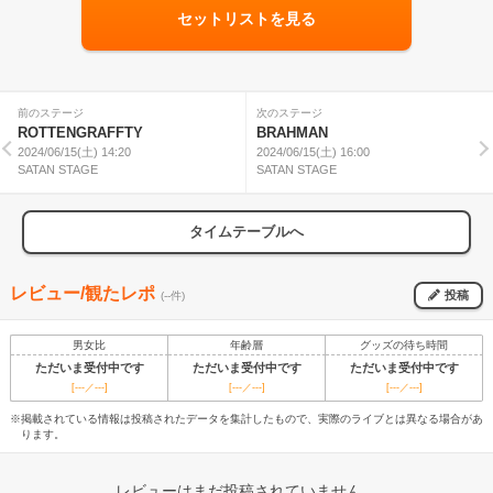
セットリストを見る
前のステージ
次のステージ
ROTTENGRAFFTY
BRAHMAN
2024/06/15(土) 14:20
2024/06/15(土) 16:00
SATAN STAGE
SATAN STAGE
タイムテーブルへ
レビュー/観たレポ
投稿
(--件)
男女比
年齢層
グッズの待ち時間
ただいま受付中です
ただいま受付中です
ただいま受付中です
[---／---]
[---／---]
[---／---]
※掲載されている情報は投稿されたデータを集計したもので、実際のライブとは異なる場合があ
ります。
レビューはまだ投稿されていません。