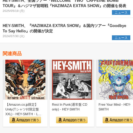
HEY-SMITH、全国ツアー『WELCOME “TWO” CAFFEINE BOMB
TOUR』＆ハジマザ前哨戦『HAZIMAZA EXTRA SHOW』の開催を発表
2025/05/19 (月)
ニュース
HEY-SMITH、『HAZIMAZA EXTRA SHOW』＆国内ツアー『Goodbye
To Say Hello』の開催が決定
2024/07/30 (火)
ニュース
関連商品
【Amazon.co.jp限定】
Rest In Punk(通常盤 CD
Free Your Mind - HEY-
Unity(Tシャツ付限定盤
only) - HEY-SMITH
SMITH
XXL) - HEY-SMITH・L…