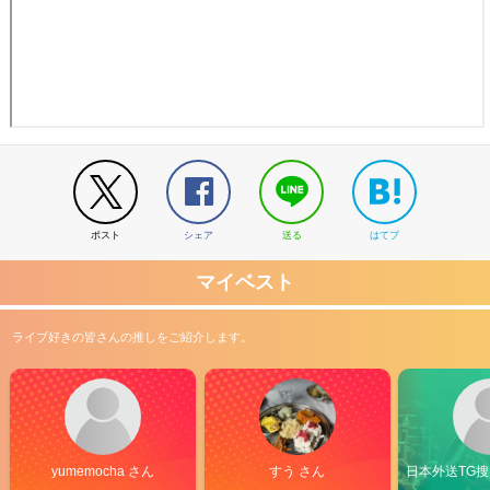
ポスト
シェア
送る
はてブ
マイベスト
ライブ好きの皆さんの推しをご紹介します。
yumemocha さん
すう さん
日本外送TG搜@