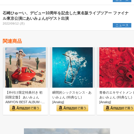
石崎ひゅーい、デビュー10周年を記念した東名阪ライブツアー ファイナ
ル東京公演にあいみょんがゲスト出演
2022/09/12 (月)
ニュース
関連商品
【外付け限定特典付き 初
瞬間的シックスセンス - あ
青春のエキサイトメント
回限定盤】 あいみょん
いみょん (特典なし)
あいみょん (特典なし)
AIMYON BEST ALBUM -
[Analog]
[Analog]
唇を追え！…