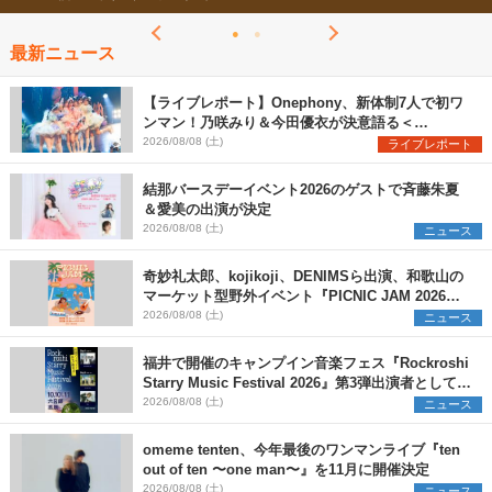
最新ニュース
【ライブレポート】Onephony、新体制7人で初ワ
ンマン！乃咲みり＆今田優衣が決意語る＜
Onephony新体制1st Oneman Live はじまりの夏
2026/08/08 (土)
ライブレポート
＞
結那バースデーイベント2026のゲストで斉藤朱夏
＆愛美の出演が決定
2026/08/08 (土)
ニュース
奇妙礼太郎、kojikoji、DENIMSら出演、和歌山の
マーケット型野外イベント『PICNIC JAM 2026』
早割チケット発売開始
2026/08/08 (土)
ニュース
福井で開催のキャンプイン音楽フェス『Rockroshi
Starry Music Festival 2026』第3弾出演者として
SCOOBIE DO、かりゆし58、Reiを発表
2026/08/08 (土)
ニュース
omeme tenten、今年最後のワンマンライブ『ten
out of ten 〜one man〜』を11月に開催決定
2026/08/08 (土)
ニュース