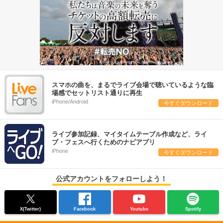
スマホの曲を、まるでライブ会場で聴いているような臨
場感でセットリスト通りに再生
iPhone/Android
今すぐダウンロード
ライブ参加記録、マイタイムテーブル作成など、ライ
ブ・フェスへ行くためのナビアプリ
iPhone
今すぐダウンロード
公式アカウントをフォローしよう！
X(Twitter)
Facebook
Youtube
Spotify