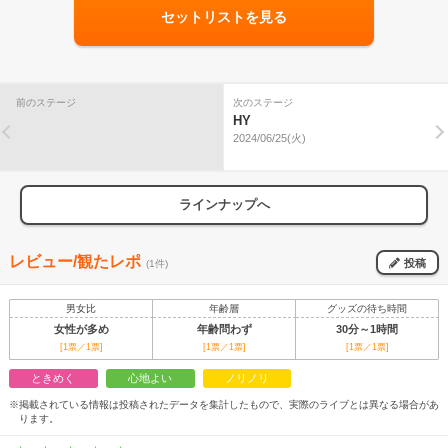
セットリストを見る
前のステージ
次のステージ
HY
2024/06/25(火)
ラインナップへ
レビュー/観たレポ
投稿
(1件)
男女比
年齢層
グッズの待ち時間
女性が多め
年齢問わず
30分～1時間
[1票／1票]
[1票／1票]
[1票／1票]
ときめく
心地よい
ノリノリ
※掲載されている情報は投稿されたデータを集計したもので、実際のライブとは異なる場合があ
ります。