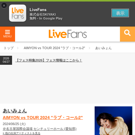
×
LiveFans
表示
株式会社SKIYAKI
無料 - In Google Play
MENU
2026
【フェス特集2026】フェス情報はここから！
04/27
トップ
AIMYON vs TOUR 2024 "ラブ・コール2"
あいみょん
2026
【ライブ動員ランキング】2026年上半期編発表！
07/28
2026
【フェス特集2026】フェス情報はここから！
04/27
2026
【ライブ動員ランキング】2026年上半期編発表！
07/28
あいみょん
AIMYON vs TOUR 2024 "ラブ・コール2"
2024/06/25 (火)
＠名古屋国際会議場 センチュリーホール (愛知県)
» 他の出演アーティストを見る