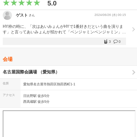
5.0
ゲスト
2024/06/26 (水) 00:15
さん
HY枠の時に、「次はあいみょんがHYで1番好きだという曲を演りま
す」と言ってあいみょんが招かれて「ベンジャミンベンジャミン」を
HYと一緒にコラボしました。 あいみょんは凄く楽しく幸せそうに歌
3
0
っていました。
会場
名古屋国際会議場 （愛知県）
住所
愛知県名古屋市熱田区熱田西町1-1
アクセス
日比野駅 徒歩5分
西高蔵駅 徒歩5分