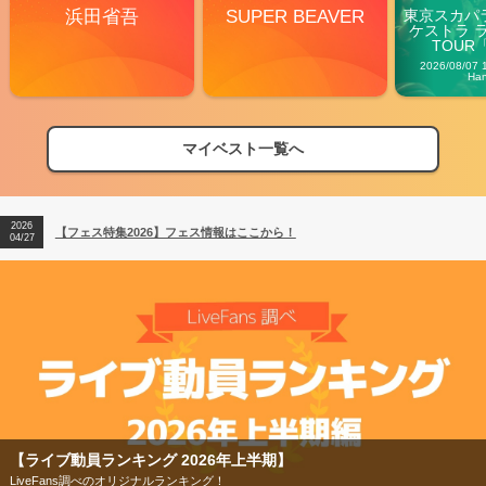
浜田省吾
SUPER BEAVER
東京スカパ
ケストラ 
TOUR「V
Carn
2026/08/07 
Ha
マイベスト一覧へ
2026
【フェス特集2026】フェス情報はここから！
04/27
2026
【ライブ動員ランキング】2026年上半期編発表！
07/28
2026
【フェス特集2026】フェス情報はここから！
04/27
2026
【ライブ動員ランキング】2026年上半期編発表！
07/28
【ライブ動員ランキング 2026年上半期】
LiveFans調べのオリジナルランキング！