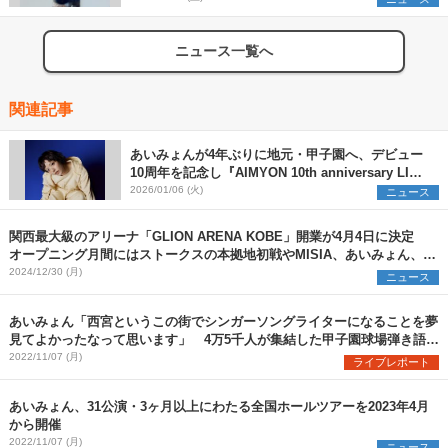
ニュース一覧へ
関連記事
あいみょんが4年ぶりに地元・甲子園へ、デビュー
10周年を記念し『AIMYON 10th anniversary LIVE
2026 「、、、」 IN 阪神甲子園球場』開催決定
2026/01/06 (火)
ニュース
関西最大級のアリーナ「GLION ARENA KOBE」開業が4月4日に決定
オープニング月間にはストークスの本拠地初戦やMISIA、あいみょん、マ
ンウィズら登場
2024/12/30 (月)
ニュース
あいみょん「西宮というこの街でシンガーソングライターになることを夢
見てよかったなって思います」 4万5千人が集結した甲子園球場弾き語り
ワンマンの公式レポート到着
2022/11/07 (月)
ライブレポート
あいみょん、31公演・3ヶ月以上にわたる全国ホールツアーを2023年4月
から開催
2022/11/07 (月)
ニュース