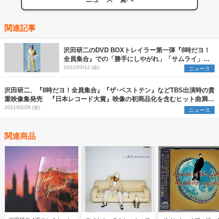
関連記事
沢田研二のDVD BOXトレイラー第一弾『8時だヨ！
全員集合』での「勝手にしやがれ」「サムライ」な
ど歌唱映像公開
2021/03/12 (金)
ニュース
沢田研二、『8時だヨ！全員集合』『ザ･ベストテン』などTBS出演時の貴
重映像集発売 『日本レコード大賞』映像の初商品化を含むヒット曲満載
のDVD7枚組
2021/02/26 (金)
ニュース
関連商品