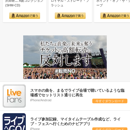
沢田研二 A面コレクション
ロイヤル・ストレート・フ
ポイント・オブ・ザ・
(SHM-CD)
ラッシュ
ーブ
スマホの曲を、まるでライブ会場で聴いているような臨
場感でセットリスト通りに再生
iPhone/Android
今すぐダウンロード
ライブ参加記録、マイタイムテーブル作成など、ライ
ブ・フェスへ行くためのナビアプリ
iPhone
今すぐダウンロード