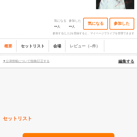
気になる
参加した
気になる
参加した
--
--
人
人
参加する(した)を登録すると、マイページでライブを管理できます
概要
セットリスト
会場
レビュー（--件）
▼公演情報について指摘/訂正する
編集する
セットリスト