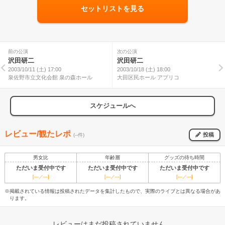
セットリストを見る
前の公演
次の公演
沢田研二
沢田研二
2003/10/11 (土) 17:00
2003/10/18 (土) 18:00
泉佐野市立文化会館 泉の森ホール
大田区民ホール アプリコ
スケジュールへ
レビュー/観たレポ
投稿
(--件)
男女比
年齢層
グッズの待ち時間
ただいま受付中です
ただいま受付中です
ただいま受付中です
[---／---]
[---／---]
[---／---]
※掲載されている情報は投稿されたデータを集計したもので、実際のライブとは異なる場合があ
ります。
レビューはまだ投稿されていません。