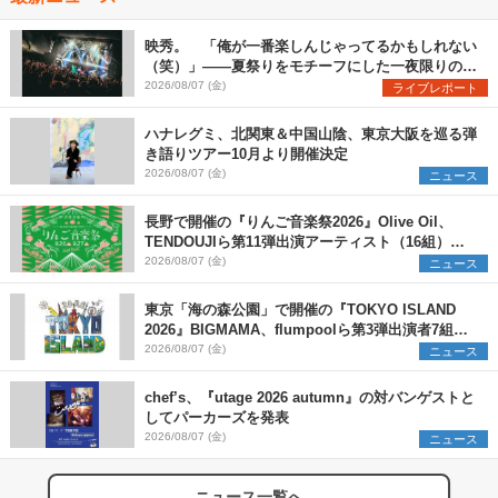
映秀。 「俺が一番楽しんじゃってるかもしれない
（笑）」――夏祭りをモチーフにした一夜限りのス
ペシャルライブ『色祭』レポート
2026/08/07 (金)
ライブレポート
ハナレグミ、北関東＆中国山陰、東京大阪を巡る弾
き語りツアー10月より開催決定
2026/08/07 (金)
ニュース
長野で開催の『りんご音楽祭2026』Olive Oil、
TENDOUJIら第11弾出演アーティスト（16組）を
発表
2026/08/07 (金)
ニュース
東京「海の森公園」で開催の『TOKYO ISLAND
2026』BIGMAMA、flumpoolら第3弾出演者7組を
発表 ワークショップ・アート出展者を募集
2026/08/07 (金)
ニュース
chef’s、『utage 2026 autumn』の対バンゲストと
してパーカーズを発表
2026/08/07 (金)
ニュース
ニュース一覧へ