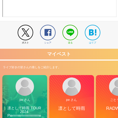
ポスト
シェア
送る
はてブ
マイベスト
ライブ好きの皆さんの推しをご紹介します。
pe さん
pe さん
ごと
凛として時雨 TOUR 
凛として時雨
RAD
2024 
Pierrrrrrrrrrrrrrrrrrrre 