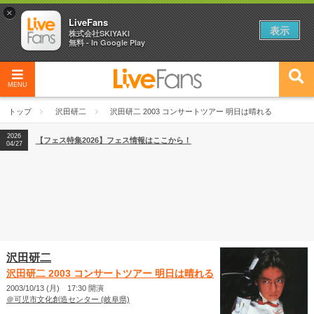
×
LiveFans
表示
株式会社SKIYAKI
無料 - In Google Play
MENU
2026
【フェス特集2026】フェス情報はここから！
04/27
トップ
沢田研二
沢田研二 2003 コンサートツアー 明日は晴れる
2026
【ライブ動員ランキング】2026年上半期編発表！
07/28
2026
【フェス特集2026】フェス情報はここから！
04/27
2026
【ライブ動員ランキング】2026年上半期編発表！
07/28
沢田研二
沢田研二 2003 コンサートツアー 明日は晴れる
2003/10/13 (月) 17:30 開演
＠可児市文化創造センター (岐阜県)