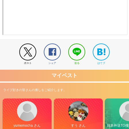
ポスト
シェア
送る
はてブ
マイベスト
ライブ好きの皆さんの推しをご紹介します。
yumemocha さん
すう さん
日本外送TG搜@