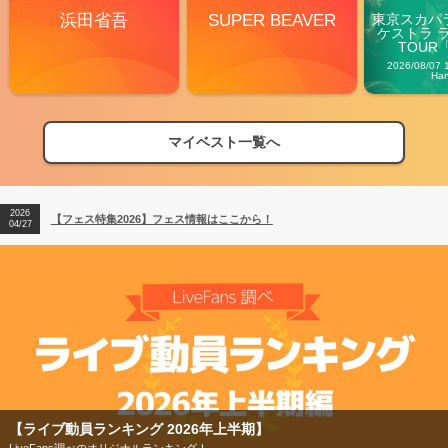
浜田省吾
SUPER BEAVER
東京スカパ
ケストラ 
TOUR「V
Carn
2026/08/07 
Ha
マイベスト一覧へ
2026
【フェス特集2026】フェス情報はここから！
04/27
2026
【ライブ動員ランキング】2026年上半期編発表！
07/28
2026
【フェス特集2026】フェス情報はここから！
04/27
2026
【ライブ動員ランキング】2026年上半期編発表！
07/28
【ライブ動員ランキング 2026年上半期】