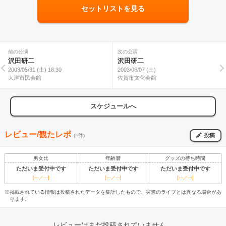
セットリストを見る
前の公演
次の公演
沢田研二
沢田研二
2003/05/31 (土) 18:30
2003/06/07 (土)
大津市民会館
佐賀市文化会館
スケジュールへ
レビュー/観たレポ
投稿
(--件)
男女比
年齢層
グッズの待ち時間
ただいま受付中です
ただいま受付中です
ただいま受付中です
[---／---]
[---／---]
[---／---]
※掲載されている情報は投稿されたデータを集計したもので、実際のライブとは異なる場合があ
ります。
レビューはまだ投稿されていません。