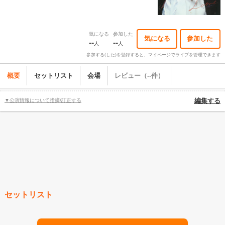
気になる
参加した
気になる
参加した
--
--
人
人
参加する(した)を登録すると、マイページでライブを管理できます
概要
セットリスト
会場
レビュー（--件）
▼公演情報について指摘/訂正する
編集する
セットリスト