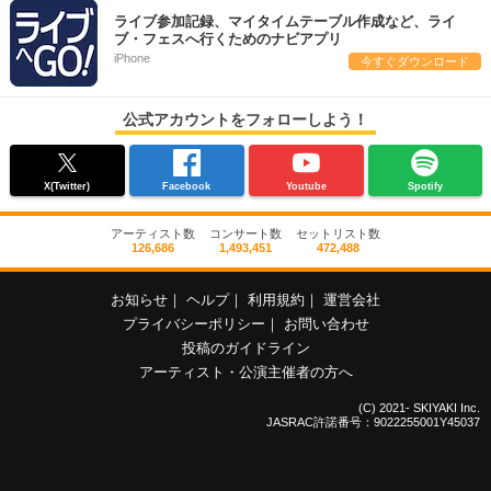
ライブ参加記録、マイタイムテーブル作成など、ライ
ブ・フェスへ行くためのナビアプリ
iPhone
今すぐダウンロード
公式アカウントをフォローしよう！
X(Twitter)
Facebook
Youtube
Spotify
アーティスト数
コンサート数
セットリスト数
126,686
1,493,451
472,488
お知らせ
｜
ヘルプ
｜
利用規約
｜
運営会社
プライバシーポリシー
｜
お問い合わせ
投稿のガイドライン
アーティスト・公演主催者の方へ
(C) 2021- SKIYAKI Inc.
JASRAC許諾番号：9022255001Y45037