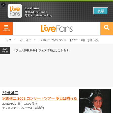
×
LiveFans
表示
株式会社SKIYAKI
無料 - In Google Play
MENU
2026
【フェス特集2026】フェス情報はここから！
04/27
トップ
沢田研二
沢田研二 2003 コンサートツアー 明日は晴れる
2026
【ライブ動員ランキング】2026年上半期編発表！
07/28
2026
【フェス特集2026】フェス情報はここから！
04/27
2026
【ライブ動員ランキング】2026年上半期編発表！
07/28
沢田研二
沢田研二 2003 コンサートツアー 明日は晴れる
2003/06/01 (日) 17:00 開演
＠フェスティバルホール (大阪府)