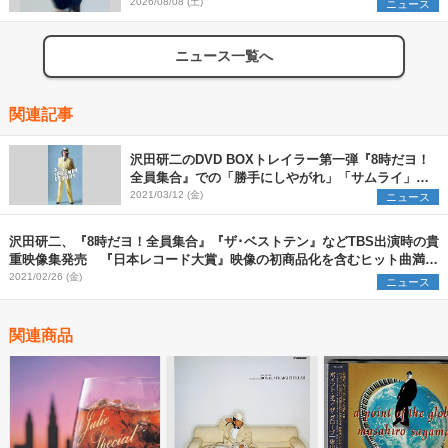
2026/08/08 (土)
ニュース
ニュース一覧へ
関連記事
沢田研二のDVD BOXトレイラー第一弾『8時だヨ！
全員集合』での「勝手にしやがれ」「サムライ」な
ど歌唱映像公開
2021/03/12 (金)
ニュース
沢田研二、『8時だヨ！全員集合』『ザ･ベストテン』などTBS出演時の貴
重映像集発売 『日本レコード大賞』映像の初商品化を含むヒット曲満載
のDVD7枚組
2021/02/26 (金)
ニュース
関連商品