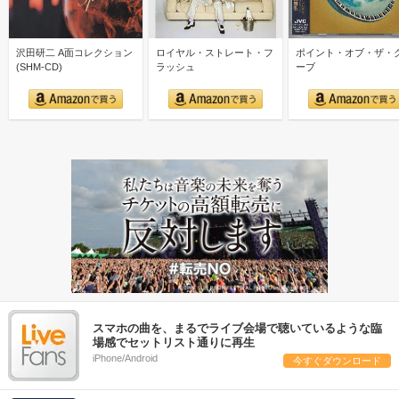
沢田研二 A面コレクション
ロイヤル・ストレート・フ
ポイント・オブ・ザ・
(SHM-CD)
ラッシュ
ーブ
スマホの曲を、まるでライブ会場で聴いているような臨
場感でセットリスト通りに再生
iPhone/Android
今すぐダウンロード