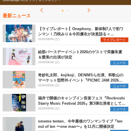
LiveFans調べのオリジナルランキング！
最新ニュース
【ライブレポート】Onephony、新体制7人で初ワ
ンマン！乃咲みり＆今田優衣が決意語る＜
Onephony新体制1st Oneman Live はじまりの夏
2026/08/08 (土)
ライブレポート
＞
結那バースデーイベント2026のゲストで斉藤朱夏
＆愛美の出演が決定
2026/08/08 (土)
ニュース
奇妙礼太郎、kojikoji、DENIMSら出演、和歌山の
マーケット型野外イベント『PICNIC JAM 2026』
早割チケット発売開始
2026/08/08 (土)
ニュース
福井で開催のキャンプイン音楽フェス『Rockroshi
Starry Music Festival 2026』第3弾出演者として
SCOOBIE DO、かりゆし58、Reiを発表
2026/08/08 (土)
ニュース
omeme tenten、今年最後のワンマンライブ『ten
out of ten 〜one man〜』を11月に開催決定