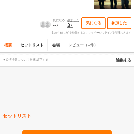
気になる
参加した
気になる
参加した
--
3
人
人
参加する(した)を登録すると、マイページでライブを管理できます
概要
セットリスト
会場
レビュー（--件）
▼公演情報について指摘/訂正する
編集する
セットリスト