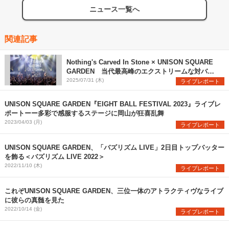
ニュース一覧へ
関連記事
Nothing's Carved In Stone × UNISON SQUARE
GARDEN 当代最高峰のエクストリームな対バン
を観た
2025/07/31 (木)
ライブレポート
UNISON SQUARE GARDEN『EIGHT BALL FESTIVAL 2023』ライブレ
ポートーー多彩で感服するステージに岡山が狂喜乱舞
2023/04/03 (月)
ライブレポート
UNISON SQUARE GARDEN、「バズリズム LIVE」2日目トップバッター
を飾る＜バズリズム LIVE 2022＞
2022/11/10 (木)
ライブレポート
これぞUNISON SQUARE GARDEN、三位一体のアトラクティヴなライブ
に彼らの真髄を見た
2022/10/14 (金)
ライブレポート