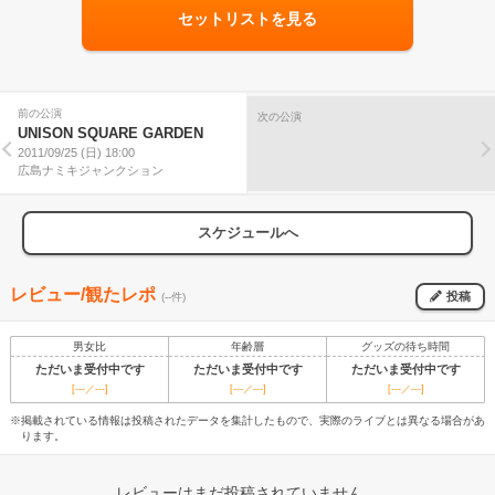
セットリストを見る
前の公演
次の公演
UNISON SQUARE GARDEN
2011/09/25 (日) 18:00
広島ナミキジャンクション
スケジュールへ
レビュー/観たレポ
投稿
(--件)
男女比
年齢層
グッズの待ち時間
ただいま受付中です
ただいま受付中です
ただいま受付中です
[---／---]
[---／---]
[---／---]
※掲載されている情報は投稿されたデータを集計したもので、実際のライブとは異なる場合があ
ります。
レビューはまだ投稿されていません。