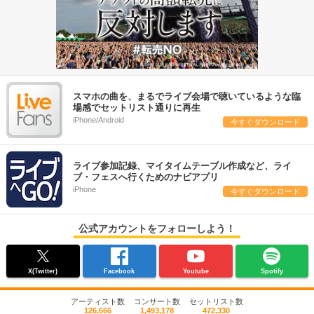
スマホの曲を、まるでライブ会場で聴いているような臨
場感でセットリスト通りに再生
iPhone/Android
今すぐダウンロード
ライブ参加記録、マイタイムテーブル作成など、ライ
ブ・フェスへ行くためのナビアプリ
iPhone
今すぐダウンロード
公式アカウントをフォローしよう！
X(Twitter)
Facebook
Youtube
Spotify
アーティスト数
コンサート数
セットリスト数
126,666
1,493,178
472,330