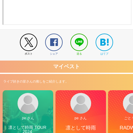
ポスト
シェア
送る
はてブ
マイベスト
ライブ好きの皆さんの推しをご紹介します。
pe さん
pe さん
ごと
凛として時雨 TOUR 
凛として時雨
RAD
2024 