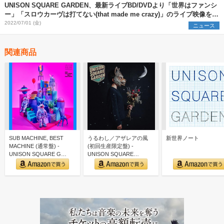
UNISON SQUARE GARDEN、最新ライブBD/DVDより「世界はファンシ
ー」「スロウカーヴは打てない(that made me crazy)」のライブ映像を公
開
2022/07/01 (金)
ニュース
関連商品
SUB MACHINE, BEST
うるわし／アザレアの風
新世界ノート
MACHINE (通常盤) -
(初回生産限定盤) -
UNISON SQUARE G…
UNISON SQUARE
GARDEN (特典な…