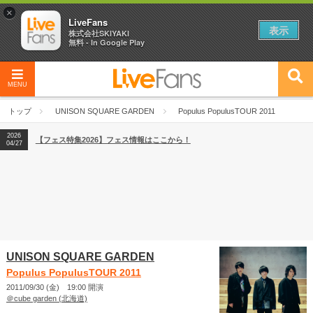
×
LiveFans
表示
株式会社SKIYAKI
無料 - In Google Play
MENU
2026
【フェス特集2026】フェス情報はここから！
04/27
トップ
UNISON SQUARE GARDEN
Populus PopulusTOUR 2011
2026
【ライブ動員ランキング】2026年上半期編発表！
07/28
2026
【フェス特集2026】フェス情報はここから！
04/27
2026
【ライブ動員ランキング】2026年上半期編発表！
07/28
UNISON SQUARE GARDEN
Populus PopulusTOUR 2011
2011/09/30 (金) 19:00 開演
＠cube garden (北海道)