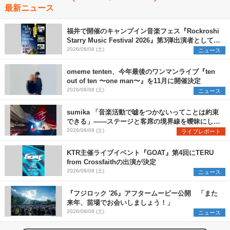
最新ニュース
福井で開催のキャンプイン音楽フェス『Rockroshi
Starry Music Festival 2026』第3弾出演者として
SCOOBIE DO、かりゆし58、Reiを発表
2026/08/08 (土)
ニュース
omeme tenten、今年最後のワンマンライブ『ten
out of ten 〜one man〜』を11月に開催決定
2026/08/08 (土)
ニュース
sumika 「音楽活動で嘘をつかないってことは約束
できる」――ステージと客席の境界線を曖昧にし
た、ツアーファイナル武道館公演レポート
2026/08/08 (土)
ライブレポート
KTR主催ライブイベント『GOAT』第4回にTERU
from Crossfaithの出演が決定
2026/08/08 (土)
ニュース
『フジロック '26』アフタームービー公開 「また
来年、苗場でお会いしましょう！」
2026/08/08 (土)
ニュース