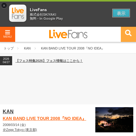
×
LiveFans
表示
株式会社SKIYAKI
無料 - In Google Play
MENU
2026
【フェス特集2026】フェス情報はここから！
04/27
トップ
KAN
KAN BAND LIVE TOUR 2008『NO IDEA』
2026
【ライブ動員ランキング】2026年上半期編発表！
07/28
2026
【フェス特集2026】フェス情報はここから！
04/27
2026
【ライブ動員ランキング】2026年上半期編発表！
07/28
KAN
KAN BAND LIVE TOUR 2008『NO IDEA』
2008/03/14 (金)
＠Zepp Tokyo (東京都)