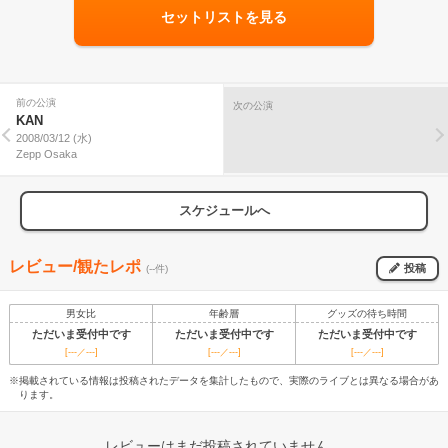
セットリストを見る
前の公演
次の公演
KAN
2008/03/12 (水)
Zepp Osaka
スケジュールへ
レビュー/観たレポ
投稿
(--件)
男女比
年齢層
グッズの待ち時間
ただいま受付中です
ただいま受付中です
ただいま受付中です
[---／---]
[---／---]
[---／---]
※掲載されている情報は投稿されたデータを集計したもので、実際のライブとは異なる場合があ
ります。
レビューはまだ投稿されていません。