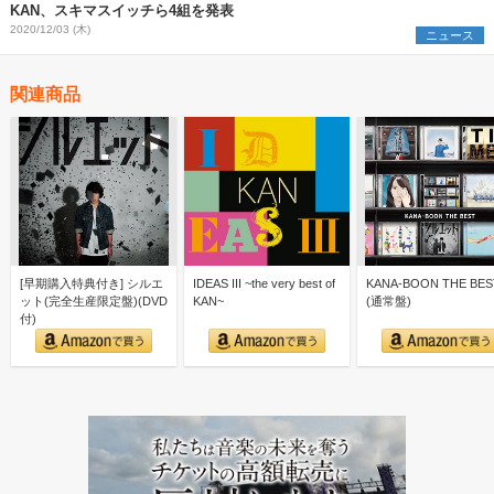
KAN、スキマスイッチら4組を発表
2020/12/03 (木)
ニュース
関連商品
[早期購入特典付き] シルエ
IDEAS III ~the very best of
KANA-BOON THE BES
ット(完全生産限定盤)(DVD
KAN~
(通常盤)
付)