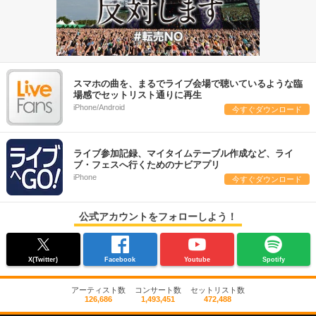
スマホの曲を、まるでライブ会場で聴いているような臨
場感でセットリスト通りに再生
iPhone/Android
今すぐダウンロード
ライブ参加記録、マイタイムテーブル作成など、ライ
ブ・フェスへ行くためのナビアプリ
iPhone
今すぐダウンロード
公式アカウントをフォローしよう！
X(Twitter)
Facebook
Youtube
Spotify
アーティスト数
コンサート数
セットリスト数
126,686
1,493,451
472,488