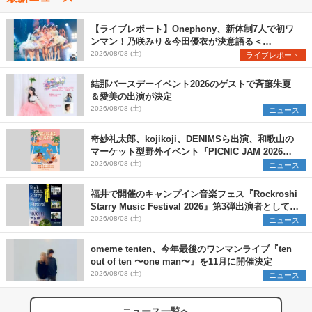
【ライブレポート】Onephony、新体制7人で初ワ
ンマン！乃咲みり＆今田優衣が決意語る＜
Onephony新体制1st Oneman Live はじまりの夏
2026/08/08 (土)
ライブレポート
＞
結那バースデーイベント2026のゲストで斉藤朱夏
＆愛美の出演が決定
2026/08/08 (土)
ニュース
奇妙礼太郎、kojikoji、DENIMSら出演、和歌山の
マーケット型野外イベント『PICNIC JAM 2026』
早割チケット発売開始
2026/08/08 (土)
ニュース
福井で開催のキャンプイン音楽フェス『Rockroshi
Starry Music Festival 2026』第3弾出演者として
SCOOBIE DO、かりゆし58、Reiを発表
2026/08/08 (土)
ニュース
omeme tenten、今年最後のワンマンライブ『ten
out of ten 〜one man〜』を11月に開催決定
2026/08/08 (土)
ニュース
ニュース一覧へ