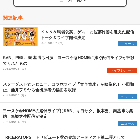
関連記事
ＫＡＮ＆馬場俊英、ゲストに佐藤竹善を迎えた配信
トーク＆ライブ開催決定
2021/08/06 (金)
ニュース
KAN、PES、秦 基博ら出演 ヨースケ@HOMEに捧ぐ配信ライブが届け
てくれたもの
2021/06/18 (金)
ライブレポート
スターダスト☆レビュー、コラボライブ『音市音座』を映像化！ 小田和
正、藤井フミヤら全出演者の楽曲を収録
2021/06/14 (月)
ニュース
ヨースケ@HOMEの追悼ライブにKAN、キヨサク、根本要、秦基博ら集
結 無観客生配信が決定
2021/05/14 (金)
ニュース
TRICERATOPS トリビュート盤の参加アーティスト第二弾として