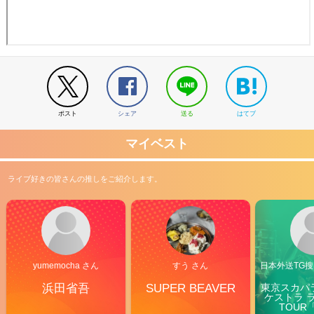
ポスト
シェア
送る
はてブ
マイベスト
ライブ好きの皆さんの推しをご紹介します。
yumemocha さん
すう さん
日本外送TG搜@
浜田省吾
SUPER BEAVER
東京スカパ
ケストラ 
TOUR「V