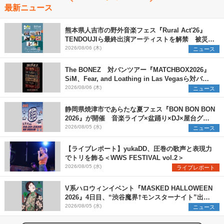
最新ニュース
熊本県人吉市の野外音楽フェス『Rural Act'26』
TENDOUJIら最終出演アーティストを解禁 被災地
支援プロジェクトの始動も発表
2026/08/06 (木)
ニュース
The BONEZ 対バンツアー『MATCHBOX2026』
SiM、Fear, and Loathing in Las Vegasら対バン
アーティストを一斉解禁
2026/08/06 (木)
ニュース
静岡県焼津市であらたな夏フェス『BON BON BON
2026』が開催 音楽ライブ×盆踊り×DJ×屋台グル
メ×ランタンナイトで彩る2日間
2026/08/05 (水)
ニュース
【ライブレポート】yukaDD、圧巻の歌声と表現力
でトリを飾る＜WWS FESTIVAL vol.2＞
2026/08/05 (水)
ライブレポート
V系ハロウィンイベント『MASKED HALLOWEEN
2026』4日目、“渋谷魔界†モンスターナイト”出演6
組を発表
2026/08/05 (水)
ニュース