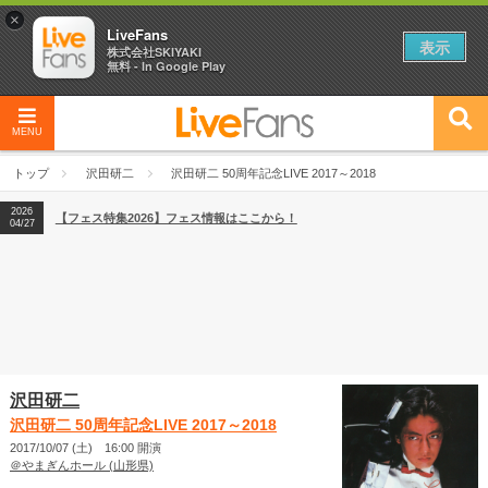
×
LiveFans
表示
株式会社SKIYAKI
無料 - In Google Play
MENU
2026
【フェス特集2026】フェス情報はここから！
04/27
トップ
沢田研二
沢田研二 50周年記念LIVE 2017～2018
2026
【ライブ動員ランキング】2026年上半期編発表！
07/28
2026
【フェス特集2026】フェス情報はここから！
04/27
2026
【ライブ動員ランキング】2026年上半期編発表！
07/28
沢田研二
沢田研二 50周年記念LIVE 2017～2018
2017/10/07 (土) 16:00 開演
＠やまぎんホール (山形県)