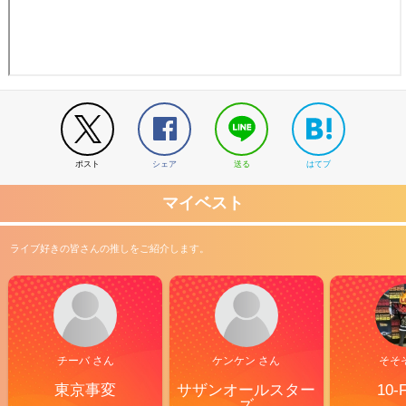
ポスト
シェア
送る
はてブ
マイベスト
ライブ好きの皆さんの推しをご紹介します。
チーバ さん
ケンケン さん
そそ
東京事変
サザンオールスター
10-
ズ