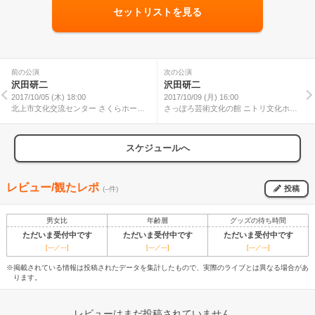
セットリストを見る
前の公演
次の公演
沢田研二
沢田研二
2017/10/05 (木) 18:00
2017/10/09 (月) 16:00
北上市文化交流センター さくらホール
さっぽろ芸術文化の館 ニトリ文化ホー
大ホール
ル
スケジュールへ
レビュー/観たレポ
投稿
(--件)
男女比
年齢層
グッズの待ち時間
ただいま受付中です
ただいま受付中です
ただいま受付中です
[---／---]
[---／---]
[---／---]
※掲載されている情報は投稿されたデータを集計したもので、実際のライブとは異なる場合があ
ります。
レビューはまだ投稿されていません。