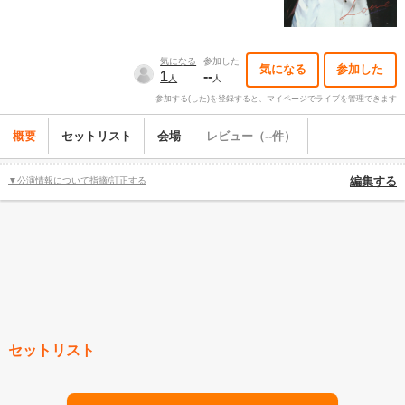
気になる
参加した
気になる
参加した
1
--
人
人
参加する(した)を登録すると、マイページでライブを管理できます
概要
セットリスト
会場
レビュー（--件）
▼公演情報について指摘/訂正する
編集する
セットリスト