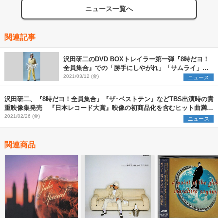
ニュース一覧へ
関連記事
沢田研二のDVD BOXトレイラー第一弾『8時だヨ！
全員集合』での「勝手にしやがれ」「サムライ」な
ど歌唱映像公開
2021/03/12 (金)
ニュース
沢田研二、『8時だヨ！全員集合』『ザ･ベストテン』などTBS出演時の貴
重映像集発売 『日本レコード大賞』映像の初商品化を含むヒット曲満載
のDVD7枚組
2021/02/26 (金)
ニュース
関連商品