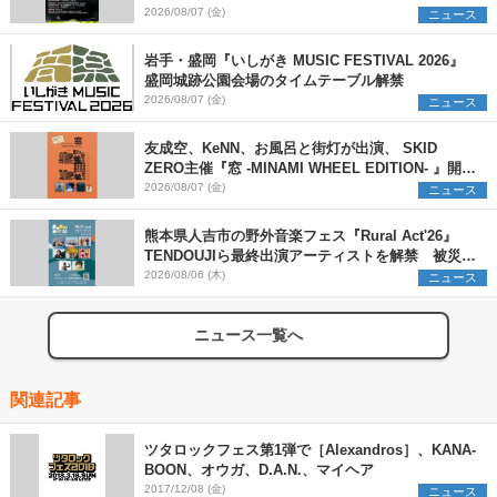
発表
2026/08/07 (金)
ニュース
岩手・盛岡『いしがき MUSIC FESTIVAL 2026』
盛岡城跡公園会場のタイムテーブル解禁
2026/08/07 (金)
ニュース
友成空、KeNN、お風呂と街灯が出演、 SKID
ZERO主催『窓 -MINAMI WHEEL EDITION- 』開催
決定
2026/08/07 (金)
ニュース
熊本県人吉市の野外音楽フェス『Rural Act'26』
TENDOUJIら最終出演アーティストを解禁 被災地
支援プロジェクトの始動も発表
2026/08/06 (木)
ニュース
ニュース一覧へ
関連記事
ツタロックフェス第1弾で［Alexandros］、KANA-
BOON、オウガ、D.A.N.、マイヘア
2017/12/08 (金)
ニュース