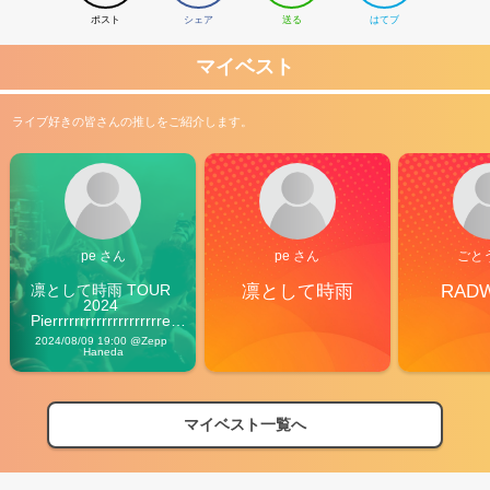
ポスト
シェア
送る
はてブ
マイベスト
ライブ好きの皆さんの推しをご紹介します。
pe さん
pe さん
ごと
凛として時雨 TOUR 
凛として時雨
RAD
2024 
Pierrrrrrrrrrrrrrrrrrrre 
Vibes
2024/08/09 19:00 @Zepp 
Haneda
マイベスト一覧へ
2026
【フェス特集2026】フェス情報はここから！
04/27
2026
【ライブ動員ランキング】2026年上半期編発表！
07/28