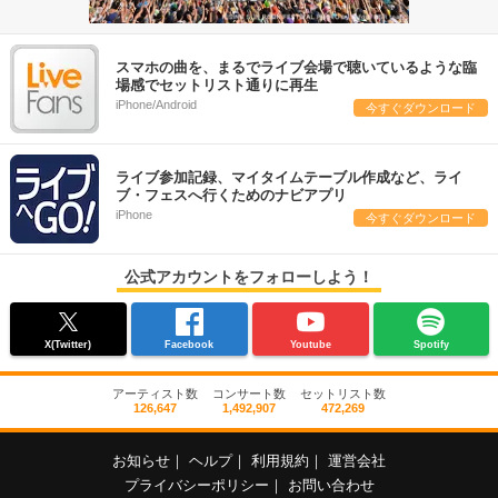
スマホの曲を、まるでライブ会場で聴いているような臨
場感でセットリスト通りに再生
iPhone/Android
今すぐダウンロード
ライブ参加記録、マイタイムテーブル作成など、ライ
ブ・フェスへ行くためのナビアプリ
iPhone
今すぐダウンロード
公式アカウントをフォローしよう！
X(Twitter)
Facebook
Youtube
Spotify
アーティスト数
コンサート数
セットリスト数
126,647
1,492,907
472,269
お知らせ
｜
ヘルプ
｜
利用規約
｜
運営会社
プライバシーポリシー
｜
お問い合わせ