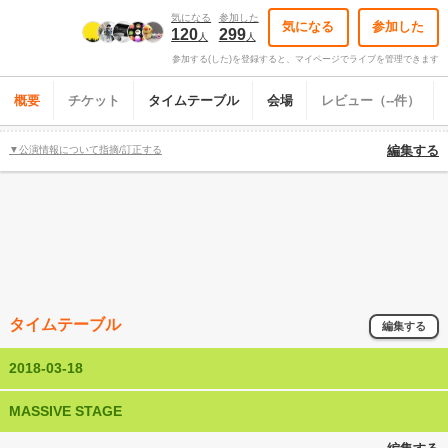
気になる
参加した
気になる
参加した
120
299
人
人
参加する(した)を登録すると、マイページでライブを管理できます
概要
チケット
タイムテーブル
会場
レビュー（--件）
▼公演情報について指摘/訂正する
編集する
タイムテーブル
編集する
2018-03-18
MASSIVE STAGE