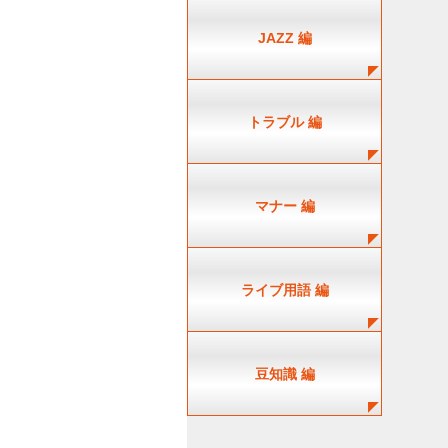
JAZZ 編
トラブル 編
マナー 編
ライブ用語 編
豆知識 編