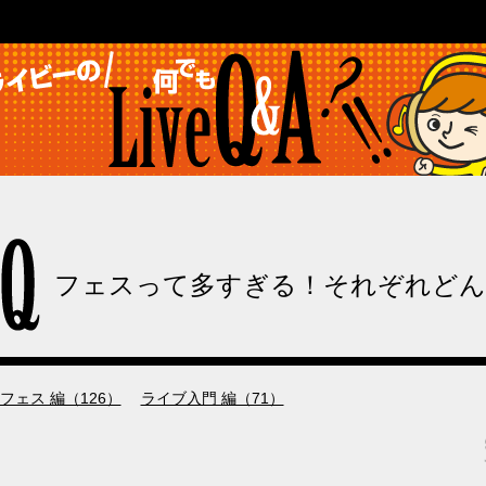
フェスって多すぎる！それぞれどん
今さら聞けない初歩的な用語や疑問から
フェス 編（126）
ライブ入門 編（71）
意外と知られていない豆知識まで、
ライブ・コンサートの疑問を
Q&A形式でまとめてみました。