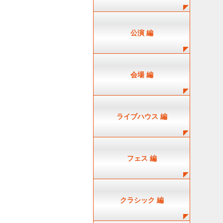
公演 編
会場 編
ライブハウス 編
フェス 編
クラシック 編