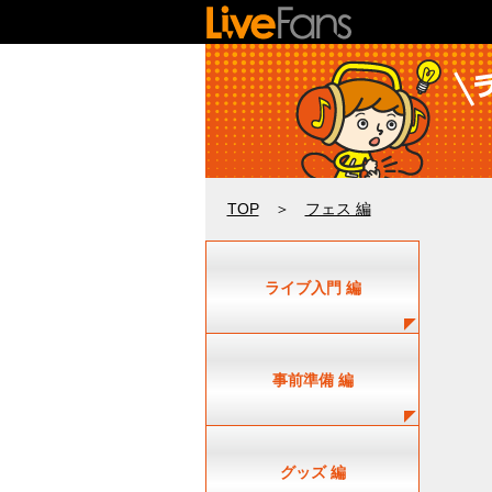
TOP
＞
フェス 編
ライブ入門 編
事前準備 編
グッズ 編