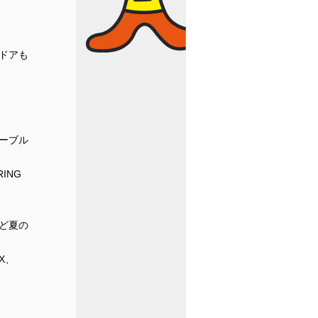
ドアも
ーブル
RING
ど夏の
5X、