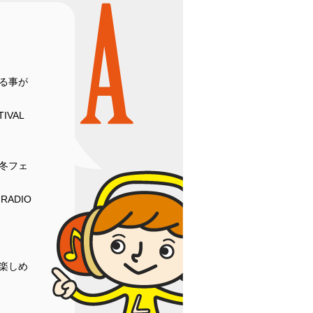
る事が
IVAL
冬フェ
RADIO
楽しめ