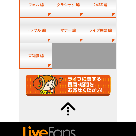
フェス 編
クラシック 編
JAZZ 編
トラブル 編
マナー 編
ライブ用語 編
豆知識 編
質問・疑問募
↑