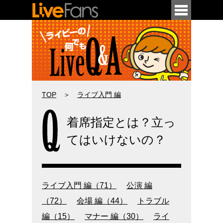
メニュー
TOP
＞
ライブ入門 編
着席指定とは？立っ
今さら聞けない初歩的な用語や疑問から
意外と知られていない豆知識まで、
てはいけないの？
ライブ・コンサートの疑問を
Q&A形式でまとめてみました。
ライブ入門 編（71）
公演 編
（72）
会場 編（44）
トラブル
編（15）
マナー 編（30）
ライ