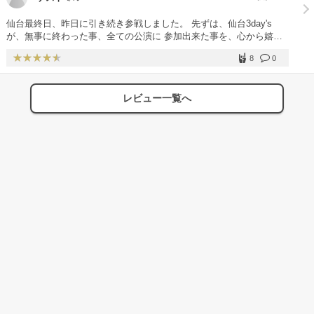
仙台最終日、昨日に引き続き参戦しました。 先ずは、仙台3day's
が、無事に終わった事、全ての公演に 参加出来た事を、心から嬉し
く思いつつ、感謝します。 今日も、6人全員が絶好調で大変素敵なス
8
0
テージでした。 また、仙台の地に戻って来てくれる事を、心より お
待ち申し上げます。 仙台公演、最高に素晴らしかったです。 次は、
ファイナルのライビューを観に行きます。
レビュー一覧へ