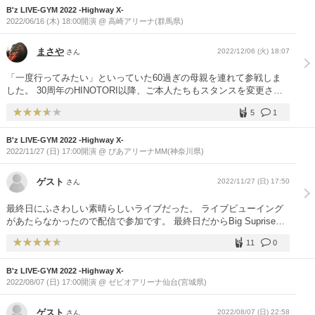
B'z LIVE-GYM 2022 -Highway X-
2022/06/16 (木) 18:00開演 @ 高崎アリーナ(群馬県)
まさや
2022/12/06 (火) 18:07
さん
「一度行ってみたい」といっていた60過ぎの母親を連れて参戦しま
した。 30周年のHINOTORI以降、ご本人たちもスタンスを変更され
たのか、今までのド派手なアクロバティックな演出からどこか演奏や
5
1
ファンとの距離感を意識しているように感じてます。 そのような中
でファンの方にお聞きしたいことが。 今回残念だったのが、稲葉さ
B'z LIVE-GYM 2022 -Highway X-
ん『ギリギリchop』で張り上げる箇所が全部下をいっていたんです
2022/11/27 (日) 17:00開演 @ ぴあアリーナMM(神奈川県)
よね…。サビ終わりの「僕の場合は」の部分など全て…。 長いツア
ーを続ける為でしょうか。 あそこを楽しみにしてた私としてはちょ
っと残念でした…。 ここ最近（昔も含めてでも構いませんが）は稲
ゲスト
2022/11/27 (日) 17:50
さん
葉さんは安全をとるようなパフォーマンスはされてるのでしょうか？
また今回のツアーの『ギリギリchop』、下をいったのはこの日だけ
最終日にふさわしい素晴らしいライブだった。 ライブビューイング
だったんでしょうか。 是非とも長年お二人を追い続けてきたファン
があたらなかったので配信で参加です。 最終日だからBig Supriseを
の方からのコメントお聞きしてみたいです。
期待しています。Blu-rayが発売されたら購入予定です。 稲葉さん、
11
0
最後まで頑張って！！
B'z LIVE-GYM 2022 -Highway X-
2022/08/07 (日) 17:00開演 @ ゼビオアリーナ仙台(宮城県)
ゲスト
2022/08/07 (日) 22:58
さん