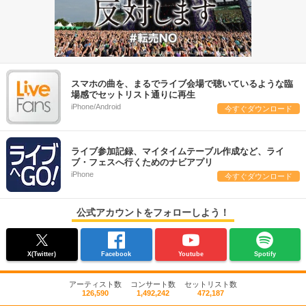
スマホの曲を、まるでライブ会場で聴いているような臨
場感でセットリスト通りに再生
iPhone/Android
今すぐダウンロード
ライブ参加記録、マイタイムテーブル作成など、ライ
ブ・フェスへ行くためのナビアプリ
iPhone
今すぐダウンロード
公式アカウントをフォローしよう！
X(Twitter)
Facebook
Youtube
Spotify
アーティスト数
コンサート数
セットリスト数
126,590
1,492,242
472,187