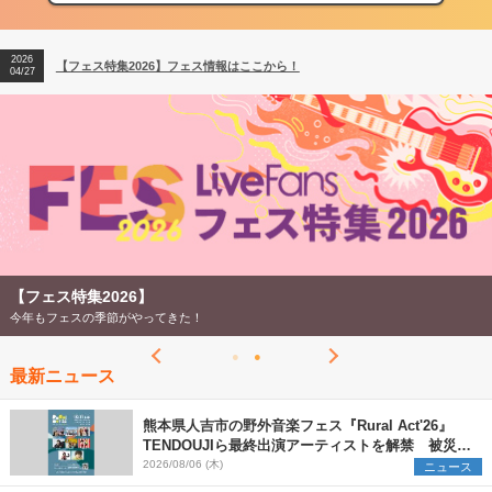
2026
【ライブ動員ランキング】2026年上半期編発表！
07/28
2026
【フェス特集2026】フェス情報はここから！
04/27
2026
【ライブ動員ランキング】2026年上半期編発表！
07/28
【フェス特集2026】
今年もフェスの季節がやってきた！
最新ニュース
熊本県人吉市の野外音楽フェス『Rural Act'26』
TENDOUJIら最終出演アーティストを解禁 被災地
支援プロジェクトの始動も発表
2026/08/06 (木)
ニュース