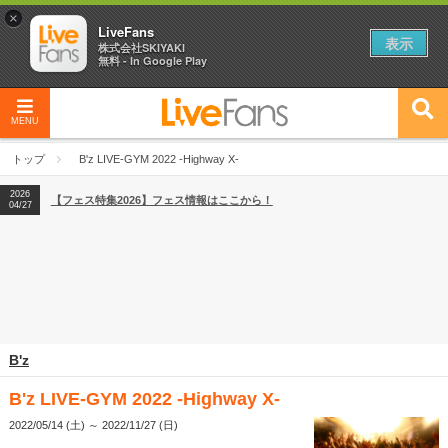
×
LiveFans
表示
株式会社SKIYAKI
無料 - In Google Play
MENU
2026
【フェス特集2026】フェス情報はここから！
04/27
トップ
B'z LIVE-GYM 2022 -Highway X-
2026
【ライブ動員ランキング】2026年上半期編発表！
07/28
2026
【フェス特集2026】フェス情報はここから！
04/27
2026
【ライブ動員ランキング】2026年上半期編発表！
07/28
B'z
B'z LIVE-GYM 2022 -Highway X-
2022/05/14 (土) ～ 2022/11/27 (日)