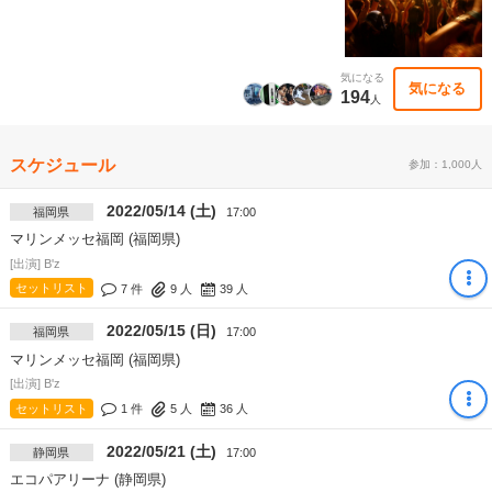
気になる
気になる
194
人
スケジュール
参加：1,000人
2022/05/14 (土)
福岡県
17:00
マリンメッセ福岡 (福岡県)
[出演] B'z
セットリスト
7 件
9
人
39
人
2022/05/15 (日)
福岡県
17:00
マリンメッセ福岡 (福岡県)
[出演] B'z
セットリスト
1 件
5
人
36
人
2022/05/21 (土)
静岡県
17:00
エコパアリーナ (静岡県)