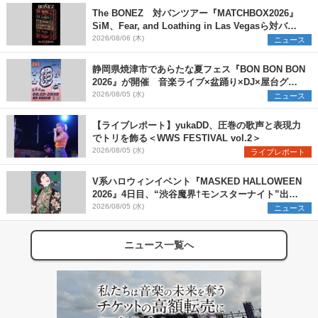
The BONEZ 対バンツアー『MATCHBOX2026』
SiM、Fear, and Loathing in Las Vegasら対バン
アーティストを一斉解禁
2026/08/06 (木)
ニュース
静岡県焼津市であらたな夏フェス『BON BON BON
2026』が開催 音楽ライブ×盆踊り×DJ×屋台グル
メ×ランタンナイトで彩る2日間
2026/08/05 (水)
ニュース
【ライブレポート】yukaDD、圧巻の歌声と表現力
でトリを飾る＜WWS FESTIVAL vol.2＞
2026/08/05 (水)
ライブレポート
V系ハロウィンイベント『MASKED HALLOWEEN
2026』4日目、“渋谷魔界†モンスターナイト”出演6
組を発表
2026/08/05 (水)
ニュース
ニュース一覧へ