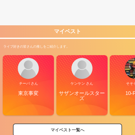
マイベスト
ライブ好きの皆さんの推しをご紹介します。
チーバ さん
ケンケン さん
そそ
東京事変
サザンオールスター
10-
ズ
マイベスト一覧へ
2026
【フェス特集2026】フェス情報はここから！
04/27