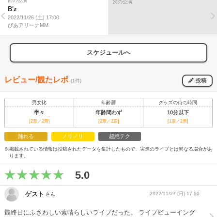
前の公演
次の公演
B'z
2022/11/26 (土) 17:00
ぴあアリーナMM
スケジュールへ
レビュー/観たレポ
投稿
(1件)
男女比
年齢層
グッズの待ち時間
半々
年齢問わず
10分以下
[2票／2票]
[2票／2票]
[1票／2票]
踊れる
ノリノリ
超絶テク
※掲載されている情報は投稿されたデータを集計したもので、実際のライブとは異なる場合があ
ります。
5.0
ゲスト
2022/11/27 (日) 17:50
さん
最終日にふさわしい素晴らしいライブだった。 ライブビューイング