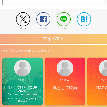
ポスト
シェア
送る
はてブ
マイベスト
ライブ好きの皆さんの推しをご紹介します。
pe さん
pe さん
ごと
凛として時雨 TOUR 
凛として時雨
RAD
2024 
Pierrrrrrrrrrrrrrrrrrrre 
Vibes
2024/08/09 19:00 @Zepp 
Haneda