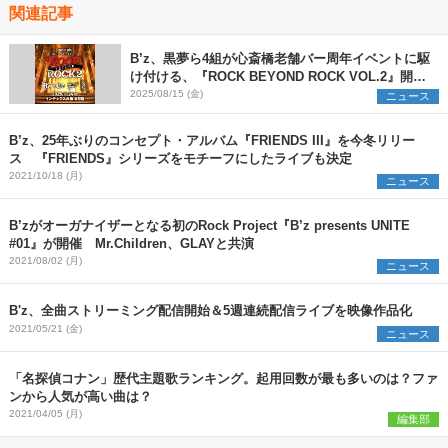
関連記事
B’z、黒夢ら4組が心斎橋老舗バー周年イベントに駆
け付ける、『ROCK BEYOND ROCK VOL.2』開催
決定
2025/08/15 (金)
ニュース
B’z、25年ぶりのコンセプト・アルバム『FRIENDS III』を今冬リリー
ス 『FRIENDS』シリーズをモチーフにしたライブも決定
2021/10/18 (月)
ニュース
B’zがオーガナイザーとなる初のRock Project『B’z presents UNITE
#01』が開催 Mr.Children、GLAYと共演
2021/08/02 (月)
ニュース
B'z、全曲ストリーミング配信開始＆5週連続配信ライブを映像作品化
2021/05/21 (金)
ニュース
「名探偵コナン」歴代主題歌ランキング。起用回数が最も多いのは？ファ
ンから人気が高い曲は？
2021/04/05 (月)
編集部