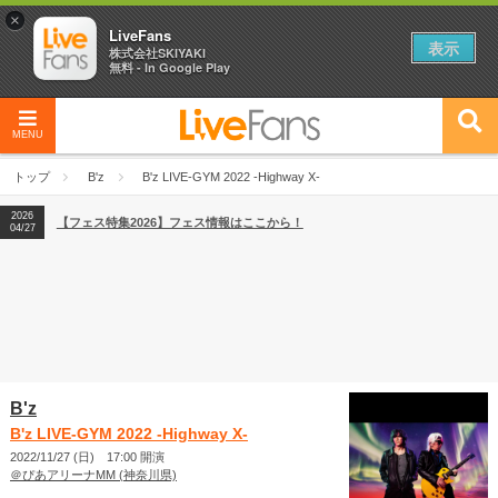
×
LiveFans
表示
株式会社SKIYAKI
無料 - In Google Play
MENU
2026
【フェス特集2026】フェス情報はここから！
04/27
トップ
B'z
B'z LIVE-GYM 2022 -Highway X-
2026
【ライブ動員ランキング】2026年上半期編発表！
07/28
2026
【フェス特集2026】フェス情報はここから！
04/27
2026
【ライブ動員ランキング】2026年上半期編発表！
07/28
B'z
B'z LIVE-GYM 2022 -Highway X-
2022/11/27 (日) 17:00 開演
＠ぴあアリーナMM (神奈川県)