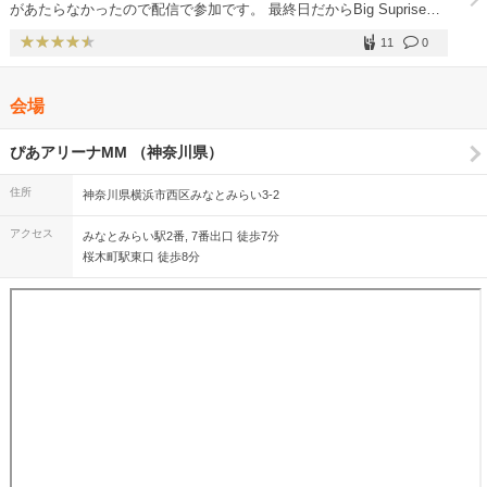
があたらなかったので配信で参加です。 最終日だからBig Supriseを
期待しています。Blu-rayが発売されたら購入予定です。 稲葉さん、
11
0
最後まで頑張って！！
会場
ぴあアリーナMM （神奈川県）
住所
神奈川県横浜市西区みなとみらい3-2
アクセス
みなとみらい駅2番, 7番出口 徒歩7分
桜木町駅東口 徒歩8分