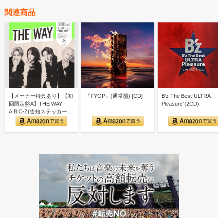
関連商品
【メーカー特典あり】【初
『FYOP』(通常盤) [CD]
B’z The Best“ULTRA
回限定盤A】THE WAY -
Pleasure”(2CD)
A.B.C-Z(告知ステッカー
ver.A付)