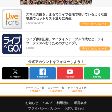
スマホの曲を、まるでライブ会場で聴いているような臨
場感でセットリスト通りに再生
iPhone/Android
今すぐダウンロード
ライブ参加記録、マイタイムテーブル作成など、ライ
ブ・フェスへ行くためのナビアプリ
iPhone
今すぐダウンロード
公式アカウントをフォローしよう！
X(Twitter)
Facebook
Youtube
Spotify
アーティスト数
コンサート数
セットリスト数
126,647
1,492,907
472,269
お知らせ
｜
ヘルプ
｜
利用規約
｜
運営会社
プライバシーポリシー
｜
お問い合わせ