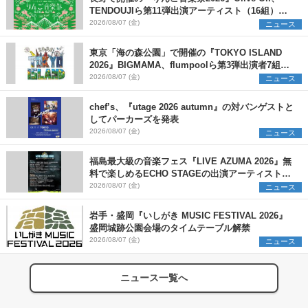
TENDOUJIら第11弾出演アーティスト（16組）を
発表
2026/08/07 (金)
ニュース
東京「海の森公園」で開催の『TOKYO ISLAND
2026』BIGMAMA、flumpoolら第3弾出演者7組を
発表 ワークショップ・アート出展者を募集
2026/08/07 (金)
ニュース
chef’s、『utage 2026 autumn』の対バンゲストと
してパーカーズを発表
2026/08/07 (金)
ニュース
福島最大級の音楽フェス『LIVE AZUMA 2026』無
料で楽しめるECHO STAGEの出演アーティストを
発表
2026/08/07 (金)
ニュース
岩手・盛岡『いしがき MUSIC FESTIVAL 2026』
盛岡城跡公園会場のタイムテーブル解禁
2026/08/07 (金)
ニュース
ニュース一覧へ