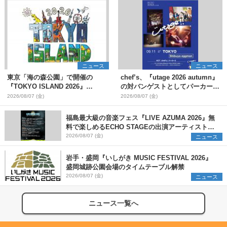
ニュース
ニュース
東京「海の森公園」で開催の
chef’s、『utage 2026 autumn』
『TOKYO ISLAND 2026』
の対バンゲストとしてパーカーズ
BIGMAMA、flumpoolら第3弾出
を発表
2026/08/07 (金)
2026/08/07 (金)
演者7組を発表 ワークショッ
プ・アート出展者を募集
福島最大級の音楽フェス『LIVE AZUMA 2026』無
料で楽しめるECHO STAGEの出演アーティストを
発表
2026/08/07 (金)
ニュース
岩手・盛岡『いしがき MUSIC FESTIVAL 2026』
盛岡城跡公園会場のタイムテーブル解禁
2026/08/07 (金)
ニュース
ニュース一覧へ