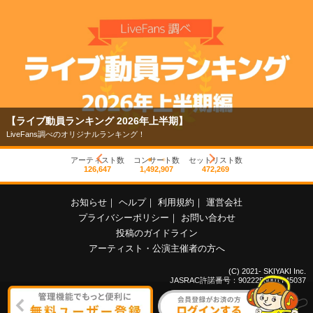
【ライブ動員ランキング 2026年上半期】
LiveFans調べのオリジナルランキング！
アーティスト数
コンサート数
セットリスト数
126,647
1,492,907
472,269
お知らせ
｜
ヘルプ
｜
利用規約
｜
運営会社
プライバシーポリシー
｜
お問い合わせ
投稿のガイドライン
アーティスト・公演主催者の方へ
(C) 2021- SKIYAKI Inc.
JASRAC許諾番号：9022255001Y45037