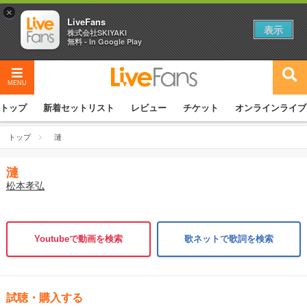
×
LiveFans
表示
株式会社SKIYAKI
無料 - In Google Play
MENU
トップ
新着セットリスト
レビュー
チケット
オンラインライブ
トップ
漣
漣
松本孝弘
Youtubeで動画を検索
歌ネットで歌詞を検索
試聴・購入する