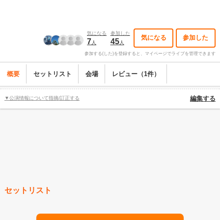
気になる
参加した
気になる
参加した
7
45
人
人
参加する(した)を登録すると、マイページでライブを管理できます
概要
セットリスト
会場
レビュー（1件）
▼公演情報について指摘/訂正する
編集する
セットリスト