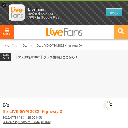
×
LiveFans
表示
株式会社SKIYAKI
無料 - In Google Play
MENU
2026
【フェス特集2026】フェス情報はここから！
04/27
トップ
B'z
B'z LIVE-GYM 2022 -Highway X-
2026
【ライブ動員ランキング】2026年上半期編発表！
07/28
2026
【フェス特集2026】フェス情報はここから！
04/27
2026
【ライブ動員ランキング】2026年上半期編発表！
07/28
B'z
B'z LIVE-GYM 2022 -Highway X-
2022/07/29 (金) 18:00 開演
＠Aichi Sky Expo ホールA (愛知県)