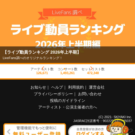
【ライブ動員ランキング 2026年上半期】
LiveFans調べのオリジナルランキング！
アーティスト数
コンサート数
セットリスト数
126,671
1,493,261
472,348
お知らせ
｜
ヘルプ
｜
利用規約
｜
運営会社
プライバシーポリシー
｜
お問い合わせ
投稿のガイドライン
アーティスト・公演主催者の方へ
(C) 2021- SKIYAKI Inc.
JASRAC許諾番号：9022255001Y45037