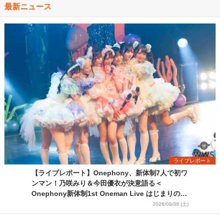
最新ニュース
ライブレポート
【ライブレポート】Onephony、新体制7人で初ワ
ンマン！乃咲みり＆今田優衣が決意語る＜
Onephony新体制1st Oneman Live はじまりの夏
＞
2026/08/08 (土)