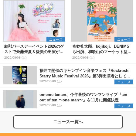
ニュース
ニュース
結那バースデーイベント2026のゲ
奇妙礼太郎、kojikoji、DENIMS
ストで斉藤朱夏＆愛美の出演が決
ら出演、和歌山のマーケット型野
定
外イベント『PICNIC JAM
2026/08/08 (土)
2026/08/08 (土)
2026』早割チケット発売開始
福井で開催のキャンプイン音楽フェス『Rockroshi
Starry Music Festival 2026』第3弾出演者として
SCOOBIE DO、かりゆし58、Reiを発表
2026/08/08 (土)
ニュース
omeme tenten、今年最後のワンマンライブ『ten
out of ten 〜one man〜』を11月に開催決定
2026/08/08 (土)
ニュース
ニュース一覧へ