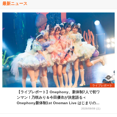
最新ニュース
ライブレポート
【ライブレポート】Onephony、新体制7人で初ワ
ンマン！乃咲みり＆今田優衣が決意語る＜
Onephony新体制1st Oneman Live はじまりの夏
＞
2026/08/08 (土)