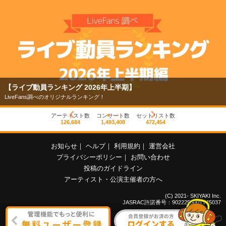
【ライブ動員ランキング 2026年上半期】
LiveFans調べのオリジナルランキング！
アーティスト数
コンサート数
セットリスト数
126,684
1,493,408
472,454
お知らせ
｜
ヘルプ
｜
利用規約
｜
運営会社
プライバシーポリシー
｜
お問い合わせ
投稿のガイドライン
アーティスト・公演主催者の方へ
(C) 2021- SKIYAKI Inc.
JASRAC許諾番号：9022255001Y45037