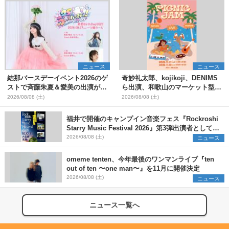
ニュース
ニュース
結那バースデーイベント2026のゲ
奇妙礼太郎、kojikoji、DENIMS
ストで斉藤朱夏＆愛美の出演が決
ら出演、和歌山のマーケット型野
定
外イベント『PICNIC JAM
2026/08/08 (土)
2026/08/08 (土)
2026』早割チケット発売開始
福井で開催のキャンプイン音楽フェス『Rockroshi
Starry Music Festival 2026』第3弾出演者として
SCOOBIE DO、かりゆし58、Reiを発表
2026/08/08 (土)
ニュース
omeme tenten、今年最後のワンマンライブ『ten
out of ten 〜one man〜』を11月に開催決定
2026/08/08 (土)
ニュース
ニュース一覧へ