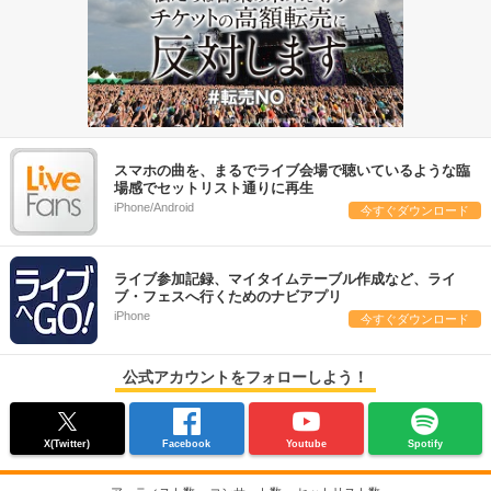
スマホの曲を、まるでライブ会場で聴いているような臨
場感でセットリスト通りに再生
iPhone/Android
今すぐダウンロード
ライブ参加記録、マイタイムテーブル作成など、ライ
ブ・フェスへ行くためのナビアプリ
iPhone
今すぐダウンロード
公式アカウントをフォローしよう！
X(Twitter)
Facebook
Youtube
Spotify