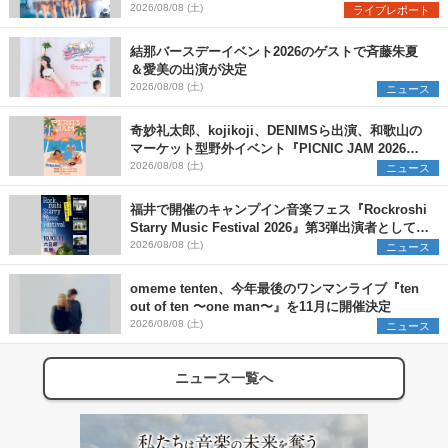
Onephony新体制1st Oneman Live はじまりの夏
2026/08/08 (土)
ライブレポート
＞
結那バースデーイベント2026のゲストで斉藤朱夏
＆愛美の出演が決定
2026/08/08 (土)
ニュース
奇妙礼太郎、kojikoji、DENIMSら出演、和歌山の
マーケット型野外イベント『PICNIC JAM 2026』
早割チケット発売開始
2026/08/08 (土)
ニュース
福井で開催のキャンプイン音楽フェス『Rockroshi
Starry Music Festival 2026』第3弾出演者として
SCOOBIE DO、かりゆし58、Reiを発表
2026/08/08 (土)
ニュース
omeme tenten、今年最後のワンマンライブ『ten
out of ten 〜one man〜』を11月に開催決定
2026/08/08 (土)
ニュース
ニュース一覧へ