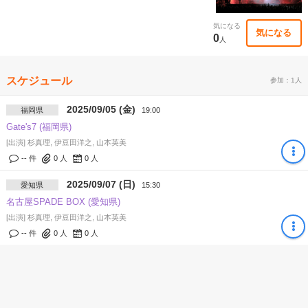
気になる
気になる
0
人
スケジュール
参加：1人
2025/09/05 (金)
福岡県
19:00
Gate's7 (福岡県)
[出演] 杉真理, 伊豆田洋之, 山本英美
-- 件
0
人
0
人
2025/09/07 (日)
愛知県
15:30
名古屋SPADE BOX (愛知県)
[出演] 杉真理, 伊豆田洋之, 山本英美
-- 件
0
人
0
人