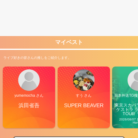
マイベスト
ライブ好きの皆さんの推しをご紹介します。
yumemocha さん
すう さん
日本外送TG搜@
浜田省吾
SUPER BEAVER
東京スカパ
ケストラ 
TOUR「V
Carn
2026/08/07 
Ha