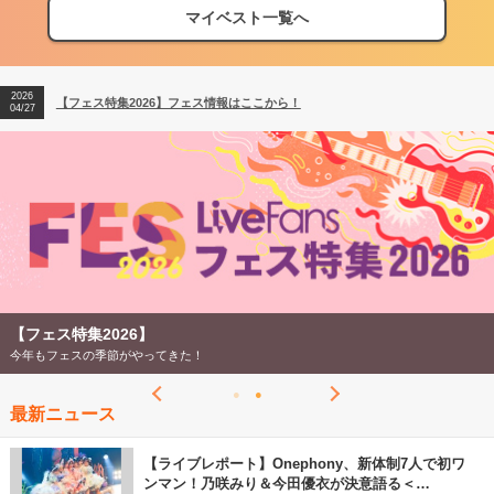
2026
【フェス特集2026】フェス情報はここから！
マイベスト一覧へ
04/27
2026
【ライブ動員ランキング】2026年上半期編発表！
07/28
2026
【フェス特集2026】フェス情報はここから！
04/27
2026
【ライブ動員ランキング】2026年上半期編発表！
07/28
【フェス特集2026】
今年もフェスの季節がやってきた！
最新ニュース
【ライブレポート】Onephony、新体制7人で初ワ
ンマン！乃咲みり＆今田優衣が決意語る＜