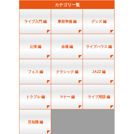
カテゴリ一覧
ライブ入門 編
事前準備 編
グッズ 編
公演 編
会場 編
ライブハウス 編
フェス 編
クラシック 編
JAZZ 編
トラブル 編
マナー 編
ライブ用語 編
豆知識 編