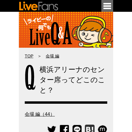
メニュー
TOP
＞
会場 編
横浜アリーナのセン
今さら聞けない初歩的な用語や疑問から
ター席ってどこのこ
意外と知られていない豆知識まで、
ライブ・コンサートの疑問を
と？
Q&A形式でまとめてみました。
会場 編（44）