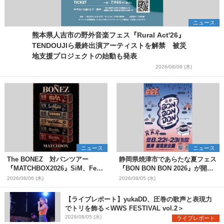
ニュース
熊本県人吉市の野外音楽フェス『Rural Act'26』
TENDOUJIら最終出演アーティストを解禁 被災
地支援プロジェクトの始動も発表
2026/08/06 (木)
ニュース
ニュース
The BONEZ 対バンツアー
静岡県焼津市であらたな夏フェス
『MATCHBOX2026』SiM、Fear,
『BON BON BON 2026』が開
and Loathing in Las Vegasら対
催 音楽ライブ×盆踊り×DJ×屋台
2026/08/06 (木)
2026/08/05 (水)
バンアーティストを一斉解禁
グルメ×ランタンナイトで彩る2日
間
【ライブレポート】yukaDD、圧巻の歌声と表現力
でトリを飾る＜WWS FESTIVAL vol.2＞
2026/08/05 (水)
ライブレポート