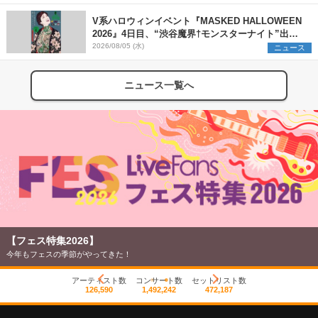
V系ハロウィンイベント『MASKED HALLOWEEN
2026』4日目、“渋谷魔界†モンスターナイト”出演6
組を発表
2026/08/05 (水)
ニュース
ニュース一覧へ
【フェス特集2026】
今年もフェスの季節がやってきた！
アーティスト数
コンサート数
セットリスト数
126,590
1,492,242
472,187