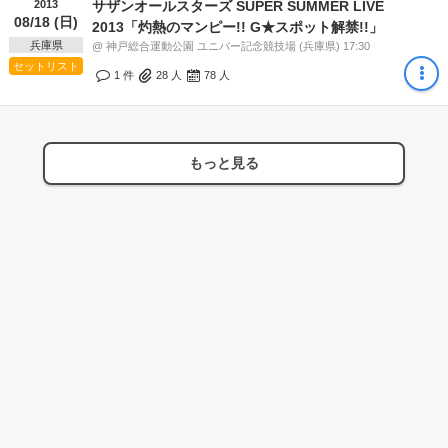
2013
サザンオールスターズ SUPER SUMMER LIVE
08/18 (日)
2013「灼熱のマンピー!! G★スポット解禁!!」
兵庫県
@ 神戸総合運動公園 ユニバー記念競技場 (兵庫県) 17:30
セットリスト
1 件
28
人
78
人
もっと見る