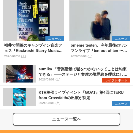
ニュース
ニュース
福井で開催のキャンプイン音楽フ
omeme tenten、今年最後のワン
ェス『Rockroshi Starry Music
マンライブ『ten out of ten 〜
Festival 2026』第3弾出演者とし
one man〜』を11月に開催決定
2026/08/08 (土)
2026/08/08 (土)
てSCOOBIE DO、かりゆし58、
Reiを発表
sumika 「音楽活動で嘘をつかないってことは約束
できる」――ステージと客席の境界線を曖昧にし
た、ツアーファイナル武道館公演レポート
2026/08/08 (土)
ライブレポート
KTR主催ライブイベント『GOAT』第4回にTERU
from Crossfaithの出演が決定
2026/08/08 (土)
ニュース
ニュース一覧へ