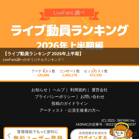
【ライブ動員ランキング 2026年上半期】
LiveFans調べのオリジナルランキング！
アーティスト数
コンサート数
セットリスト数
126,666
1,493,178
472,330
お知らせ
｜
ヘルプ
｜
利用規約
｜
運営会社
プライバシーポリシー
｜
お問い合わせ
投稿のガイドライン
アーティスト・公演主催者の方へ
(C) 2021- SKIYAKI Inc.
JASRAC許諾番号：9022255001Y45037