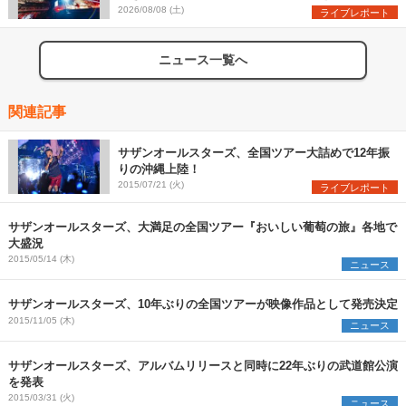
た、ツアーファイナル武道館公演レポート
2026/08/08 (土)
ライブレポート
ニュース一覧へ
関連記事
サザンオールスターズ、全国ツアー大詰めで12年振
りの沖縄上陸！
2015/07/21 (火)
ライブレポート
サザンオールスターズ、大満足の全国ツアー『おいしい葡萄の旅』各地で
大盛況
2015/05/14 (木)
ニュース
サザンオールスターズ、10年ぶりの全国ツアーが映像作品として発売決定
2015/11/05 (木)
ニュース
サザンオールスターズ、アルバムリリースと同時に22年ぶりの武道館公演
を発表
2015/03/31 (火)
ニュース