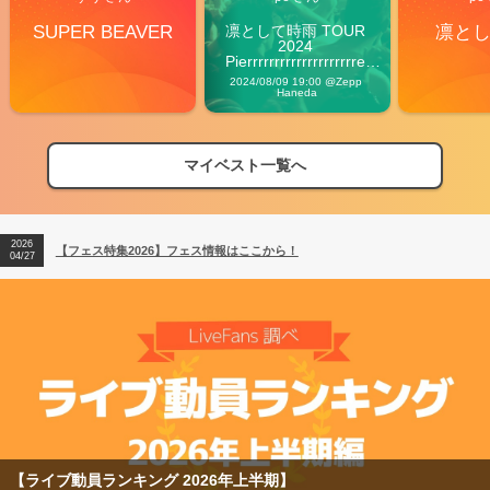
SUPER BEAVER
凛として時雨 TOUR 
凛と
2024 
Pierrrrrrrrrrrrrrrrrrrre 
Vibes
2024/08/09 19:00 @Zepp 
Haneda
マイベスト一覧へ
2026
【フェス特集2026】フェス情報はここから！
04/27
2026
【ライブ動員ランキング】2026年上半期編発表！
07/28
2026
【フェス特集2026】フェス情報はここから！
04/27
2026
【ライブ動員ランキング】2026年上半期編発表！
07/28
【ライブ動員ランキング 2026年上半期】