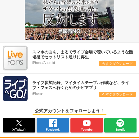
スマホの曲を、まるでライブ会場で聴いているような臨
場感でセットリスト通りに再生
iPhone/Android
今すぐダウンロード
ライブ参加記録、マイタイムテーブル作成など、ライ
ブ・フェスへ行くためのナビアプリ
iPhone
今すぐダウンロード
公式アカウントをフォローしよう！
X(Twitter)
Facebook
Youtube
Spotify