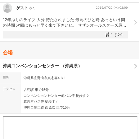
ゲスト
2015/07/22 (水) 02:09
さん
12年ぶりのライブ 大分 待たされました 最高のひと時 あっという間
の時間 次回はもっと早く来て下さいね、 サザンオールスターズ最高
いい時間 いい夢を見させて頂きました 明日から また、仕事頑張りま
2
0
す。沖縄をもっともっと、盛り上げよう。
会場
沖縄コンベンションセンター （沖縄県）
住所
沖縄県宜野湾市真志喜4-3-1
アクセス
古島駅 車で15分
コンベンションセンター前バス停 徒歩すぐ
真志喜バス停 徒歩すぐ
沖縄自動車道 西原IC 車で15分