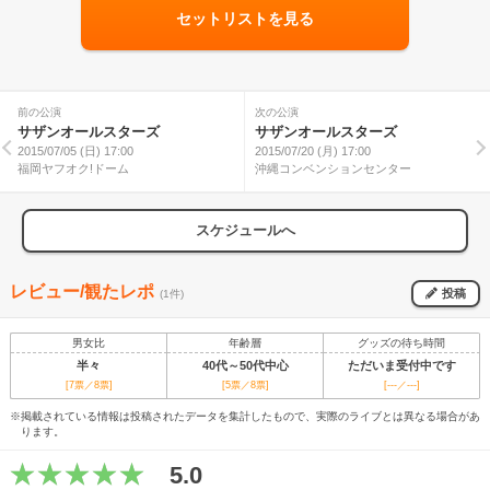
セットリストを見る
前の公演
次の公演
サザンオールスターズ
サザンオールスターズ
2015/07/05 (日) 17:00
2015/07/20 (月) 17:00
福岡ヤフオク!ドーム
沖縄コンベンションセンター
スケジュールへ
レビュー/観たレポ
投稿
(1件)
男女比
年齢層
グッズの待ち時間
半々
40代～50代中心
ただいま受付中です
[7票／8票]
[5票／8票]
[---／---]
※掲載されている情報は投稿されたデータを集計したもので、実際のライブとは異なる場合があ
ります。
5.0