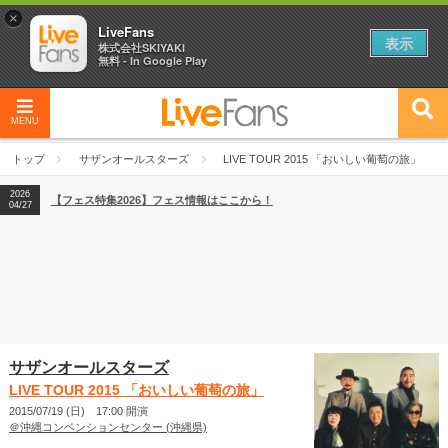
×
LiveFans
表示
株式会社SKIYAKI
無料 - In Google Play
MENU
2026
【フェス特集2026】フェス情報はここから！
04/27
トップ
サザンオールスターズ
LIVE TOUR 2015 「おいしい葡萄の旅」
2026
【ライブ動員ランキング】2026年上半期編発表！
07/28
2026
【フェス特集2026】フェス情報はここから！
04/27
2026
【ライブ動員ランキング】2026年上半期編発表！
07/28
サザンオールスターズ
LIVE TOUR 2015 「おいしい葡萄の旅」
2015/07/19 (日) 17:00 開演
＠沖縄コンベンションセンター (沖縄県)