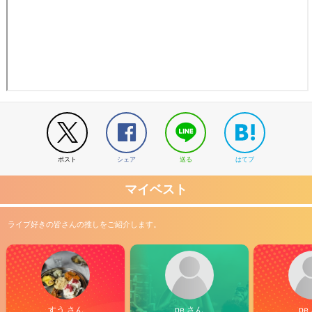
ポスト
シェア
送る
はてブ
マイベスト
ライブ好きの皆さんの推しをご紹介します。
すう さん
pe さん
pe