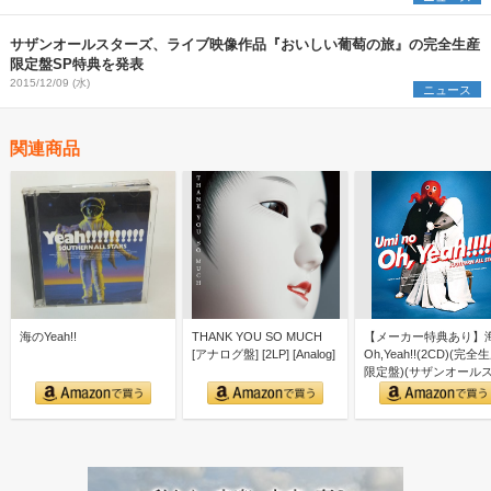
サザンオールスターズ、ライブ映像作品『おいしい葡萄の旅』の完全生産
限定盤SP特典を発表
2015/12/09 (水)
ニュース
関連商品
海のYeah!!
THANK YOU SO MUCH
【メーカー特典あり】
[アナログ盤] [2LP] [Analog]
Oh,Yeah!!(2CD)(完全
限定盤)(サザンオール
ーズ 40…