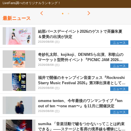
LiveFans調べのオリジナルランキング！
最新ニュース
結那バースデーイベント2026のゲストで斉藤朱夏
＆愛美の出演が決定
2026/08/08 (土)
ニュース
奇妙礼太郎、kojikoji、DENIMSら出演、和歌山の
マーケット型野外イベント『PICNIC JAM 2026』
早割チケット発売開始
2026/08/08 (土)
ニュース
福井で開催のキャンプイン音楽フェス『Rockroshi
Starry Music Festival 2026』第3弾出演者として
SCOOBIE DO、かりゆし58、Reiを発表
2026/08/08 (土)
ニュース
omeme tenten、今年最後のワンマンライブ『ten
out of ten 〜one man〜』を11月に開催決定
2026/08/08 (土)
ニュース
sumika 「音楽活動で嘘をつかないってことは約束
できる」――ステージと客席の境界線を曖昧にし