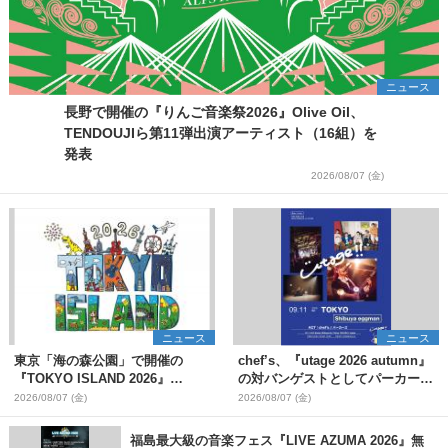
ニュース
長野で開催の『りんご音楽祭2026』Olive Oil、
TENDOUJIら第11弾出演アーティスト（16組）を
発表
2026/08/07 (金)
ニュース
ニュース
東京「海の森公園」で開催の
chef’s、『utage 2026 autumn』
『TOKYO ISLAND 2026』
の対バンゲストとしてパーカーズ
BIGMAMA、flumpoolら第3弾出
を発表
2026/08/07 (金)
2026/08/07 (金)
演者7組を発表 ワークショッ
プ・アート出展者を募集
福島最大級の音楽フェス『LIVE AZUMA 2026』無