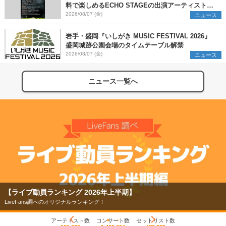
料で楽しめるECHO STAGEの出演アーティストを
発表
2026/08/07 (金)
ニュース
岩手・盛岡『いしがき MUSIC FESTIVAL 2026』
盛岡城跡公園会場のタイムテーブル解禁
2026/08/07 (金)
ニュース
ニュース一覧へ
【ライブ動員ランキング 2026年上半期】
LiveFans調べのオリジナルランキング！
アーティスト数
コンサート数
セットリスト数