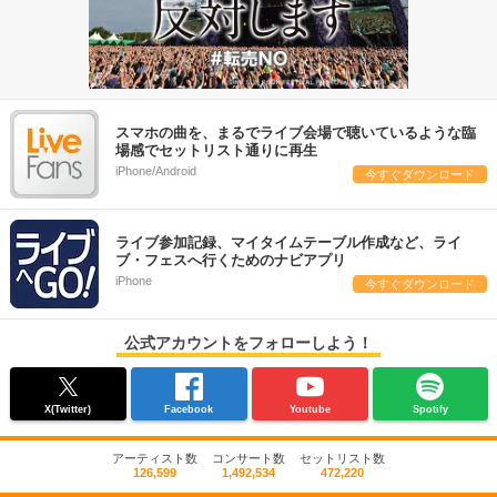
スマホの曲を、まるでライブ会場で聴いているような臨
場感でセットリスト通りに再生
iPhone/Android
今すぐダウンロード
ライブ参加記録、マイタイムテーブル作成など、ライ
ブ・フェスへ行くためのナビアプリ
iPhone
今すぐダウンロード
公式アカウントをフォローしよう！
X(Twitter)
Facebook
Youtube
Spotify
アーティスト数
コンサート数
セットリスト数
126,599
1,492,534
472,220