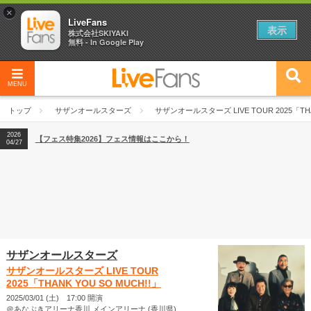
×
LiveFans
表示
株式会社SKIYAKI
無料 - In Google Play
MENU
2026
【フェス特集2026】フェス情報はここから！
04/27
トップ
サザンオールスターズ
サザンオールスターズ LIVE TOUR 2025「THAN
2026
【ライブ動員ランキング】2026年上半期編発表！
07/28
2026
【フェス特集2026】フェス情報はここから！
04/27
2026
【ライブ動員ランキング】2026年上半期編発表！
07/28
サザンオールスターズ
サザンオールスターズ LIVE TOUR
2025「THANK YOU SO MUCH!!」
2025/03/01 (土) 17:00 開演
＠あなぶきアリーナ香川 メインアリーナ (香川県)