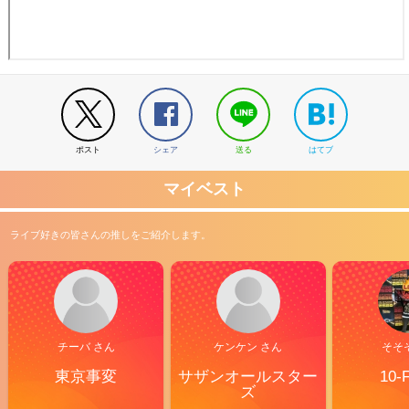
ポスト
シェア
送る
はてブ
マイベスト
ライブ好きの皆さんの推しをご紹介します。
チーバ さん
ケンケン さん
そそ
東京事変
サザンオールスター
10-
ズ