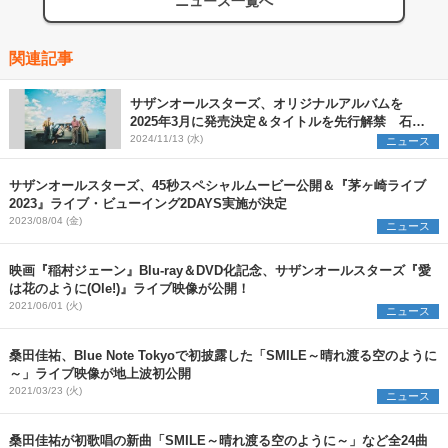
ニュース一覧へ
関連記事
サザンオールスターズ、オリジナルアルバムを
2025年3月に発売決定＆タイトルを先行解禁 石川
を皮切りにアリーナ＆ドームを巡る全国ツアーの開
2024/11/13 (水)
ニュース
催も発表に
サザンオールスターズ、45秒スペシャルムービー公開＆『茅ヶ崎ライブ
2023』ライブ・ビューイング2DAYS実施が決定
2023/08/04 (金)
ニュース
映画『稲村ジェーン』Blu-ray＆DVD化記念、サザンオールスターズ『愛
は花のように(Ole!)』ライブ映像が公開！
2021/06/01 (火)
ニュース
桑田佳祐、Blue Note Tokyoで初披露した「SMILE～晴れ渡る空のように
～」ライブ映像が地上波初公開
2021/03/23 (火)
ニュース
桑田佳祐が初歌唱の新曲「SMILE～晴れ渡る空のように～」など全24曲