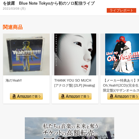
を披露 Blue Note Tokyoから初のソロ配信ライブ
2021/03/08 (月)
ライブレポート
関連商品
海のYeah!!
THANK YOU SO MUCH
【メーカー特典あり】
[アナログ盤] [2LP] [Analog]
Oh,Yeah!!(2CD)(完全
限定盤)(サザンオール
ーズ 40…