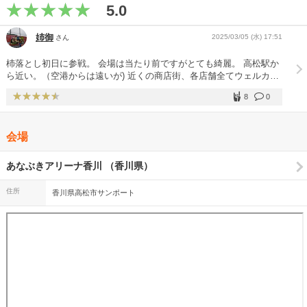
5.0
姉御
2025/03/05 (水) 17:51
さん
杮落とし初日に参戦。 会場は当たり前ですがとても綺麗。 高松駅か
ら近い。（空港からは遠いが) 近くの商店街、各店舗全てウェルカム
状態。 歓迎されているなと感じました。 会場の音は余り良くないか
8
0
なと思いました。 音割れが気になりましたね。 初参戦の娘にサザン
の方々の年齢を伝えると化け物だと呟いていました。 CD発売前でし
たが、ラジオで流していたり、NHKのテーマソングになったりと耳
会場
にすることがありついていけました。 アンコール後に桑田さんがあ
なぶきアリーナの名前を原坊に尋ねていて笑えました。 忘れちゃっ
たのかな(笑)
あなぶきアリーナ香川 （香川県）
住所
香川県高松市サンポート