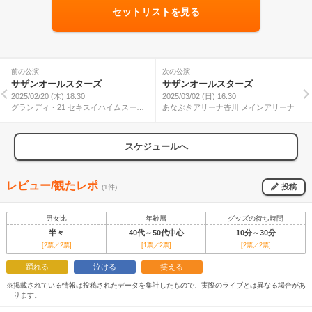
セットリストを見る
前の公演
次の公演
サザンオールスターズ
サザンオールスターズ
2025/02/20 (木) 18:30
2025/03/02 (日) 16:30
グランディ・21 セキスイハイムスーパ
あなぶきアリーナ香川 メインアリーナ
ーアリーナ
スケジュールへ
レビュー/観たレポ
投稿
(1件)
男女比
年齢層
グッズの待ち時間
半々
40代～50代中心
10分～30分
[2票／2票]
[1票／2票]
[2票／2票]
踊れる
泣ける
笑える
※掲載されている情報は投稿されたデータを集計したもので、実際のライブとは異なる場合があ
ります。