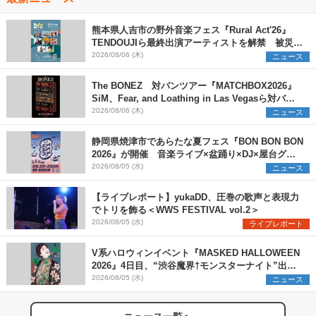
熊本県人吉市の野外音楽フェス『Rural Act'26』
TENDOUJIら最終出演アーティストを解禁 被災地
支援プロジェクトの始動も発表
2026/08/06 (木)
ニュース
The BONEZ 対バンツアー『MATCHBOX2026』
SiM、Fear, and Loathing in Las Vegasら対バン
アーティストを一斉解禁
2026/08/06 (木)
ニュース
静岡県焼津市であらたな夏フェス『BON BON BON
2026』が開催 音楽ライブ×盆踊り×DJ×屋台グル
メ×ランタンナイトで彩る2日間
2026/08/05 (水)
ニュース
【ライブレポート】yukaDD、圧巻の歌声と表現力
でトリを飾る＜WWS FESTIVAL vol.2＞
2026/08/05 (水)
ライブレポート
V系ハロウィンイベント『MASKED HALLOWEEN
2026』4日目、“渋谷魔界†モンスターナイト”出演6
組を発表
2026/08/05 (水)
ニュース