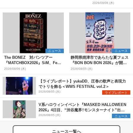
2026/08/06 (木)
ニュース
ニュース
The BONEZ 対バンツアー
静岡県焼津市であらたな夏フェス
『MATCHBOX2026』SiM、Fear,
『BON BON BON 2026』が開
and Loathing in Las Vegasら対
催 音楽ライブ×盆踊り×DJ×屋台
2026/08/06 (木)
2026/08/05 (水)
バンアーティストを一斉解禁
グルメ×ランタンナイトで彩る2日
間
【ライブレポート】yukaDD、圧巻の歌声と表現力
でトリを飾る＜WWS FESTIVAL vol.2＞
2026/08/05 (水)
ライブレポート
V系ハロウィンイベント『MASKED HALLOWEEN
2026』4日目、“渋谷魔界†モンスターナイト”出演6
組を発表
2026/08/05 (水)
ニュース
ニュース一覧へ