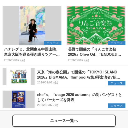
ニュース
ニュース
ハナレグミ、北関東＆中国山陰、
長野で開催の『りんご音楽祭
東京大阪を巡る弾き語りツアー10
2026』Olive Oil、TENDOUJIら
月より開催決定
第11弾出演アーティスト（16組）
2026/08/07 (金)
2026/08/07 (金)
を発表
東京「海の森公園」で開催の『TOKYO ISLAND
2026』BIGMAMA、flumpoolら第3弾出演者7組を
発表 ワークショップ・アート出展者を募集
2026/08/07 (金)
ニュース
chef’s、『utage 2026 autumn』の対バンゲストと
してパーカーズを発表
2026/08/07 (金)
ニュース
ニュース一覧へ