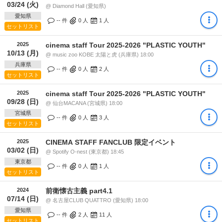
03/24 (火)
@ Diamond Hall (愛知県)
愛知県
-- 件
0
人
1
人
セットリスト
2025
cinema staff Tour 2025-2026 "PLASTIC YOUTH"
10/13 (月)
@ music zoo KOBE 太陽と虎 (兵庫県) 18:00
兵庫県
-- 件
0
人
2
人
セットリスト
2025
cinema staff Tour 2025-2026 "PLASTIC YOUTH"
09/28 (日)
@ 仙台MACANA (宮城県) 18:00
宮城県
-- 件
0
人
3
人
セットリスト
2025
CINEMA STAFF FANCLUB 限定イベント
03/02 (日)
@ Spotify O-nest (東京都) 18:45
東京都
-- 件
0
人
1
人
セットリスト
2024
前衛懐古主義 part4.1
07/14 (日)
@ 名古屋CLUB QUATTRO (愛知県) 18:00
愛知県
-- 件
2
人
11
人
セットリスト