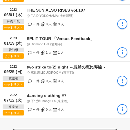
2023
THE SUN ALSO RISES vol.197
06/01 (木)
@ F.A.D YOKOHAMA (神奈川県)
神奈川県
-- 件
0
人
3
人
セットリスト
2023
SPLIT TOUR 「Versus Feedback」
01/19 (木)
@ Diamond Hall (愛知県)
愛知県
-- 件
1
人
1
人
セットリスト
2022
two strike to(2) night ～忽然の恵比寿編～
09/25 (日)
@ 恵比寿LIQUIDROOM (東京都)
東京都
-- 件
0
人
3
人
セットリスト
2022
dancing clothing #7
07/12 (火)
@ 下北沢Shangri-La (東京都)
東京都
-- 件
0
人
4
人
セットリスト