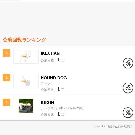
公演回数ランキング
IKECHAN
1
1
公演回数
回
HOUND DOG
1
ロック
1
公演回数
回
BEGIN
1
ポップス
日本伝統音楽/民謡
1
公演回数
回
※LiveFans登録公演数の累計