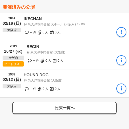
開催済みの公演
2014
IKECHAN
02/16 (日)
@ 泉大津市民会館 大ホール (大阪府) 19:00
大阪府
-- 件
0
人
0
人
2009
BEGIN
10/27 (火)
@ 泉大津市民会館 (大阪府)
大阪府
-- 件
0
人
0
人
セットリスト
1989
HOUND DOG
02/12 (日)
@ 泉大津市民会館 (大阪府)
大阪府
-- 件
0
人
0
人
公演一覧へ