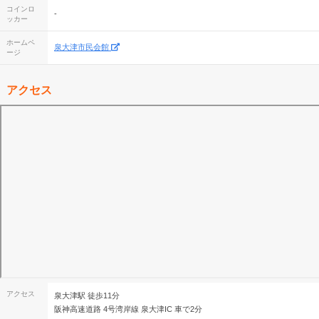
コインロ
-
ッカー
ホームペ
泉大津市民会館
ージ
アクセス
アクセス
泉大津駅 徒歩11分
阪神高速道路 4号湾岸線 泉大津IC 車で2分