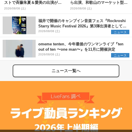
ストで斉藤朱夏＆愛美の出演が決
ら出演、和歌山のマーケット型野
定
外イベント『PICNIC JAM
2026/08/08 (土)
2026/08/08 (土)
2026』早割チケット発売開始
福井で開催のキャンプイン音楽フェス『Rockroshi
Starry Music Festival 2026』第3弾出演者として
SCOOBIE DO、かりゆし58、Reiを発表
2026/08/08 (土)
ニュース
omeme tenten、今年最後のワンマンライブ『ten
out of ten 〜one man〜』を11月に開催決定
2026/08/08 (土)
ニュース
ニュース一覧へ