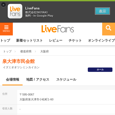
×
LiveFans
表示
株式会社SKIYAKI
無料 - In Google Play
MENU
トップ
新着セットリスト
レビュー
チケット
オンラインライブ
トップ
都道府県
大阪府
泉大津市民会館
イズミオオツシミンカイカン
ホール
会場情報
地図 / アクセス
スケジュール
住所
〒595-0067
大阪府泉大津市小松町1-60
収容人数
-