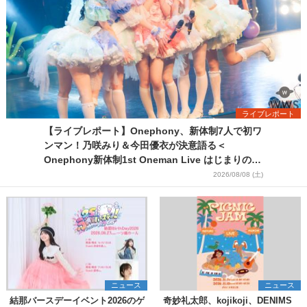
ライブレポート
【ライブレポート】Onephony、新体制7人で初ワ
ンマン！乃咲みり＆今田優衣が決意語る＜
Onephony新体制1st Oneman Live はじまりの夏
＞
2026/08/08 (土)
ニュース
ニュース
結那バースデーイベント2026のゲ
奇妙礼太郎、kojikoji、DENIMS