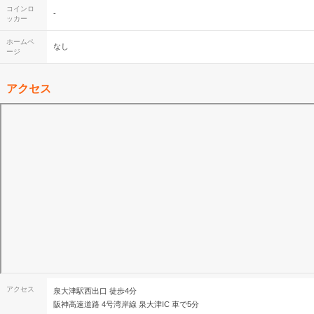
コインロ
-
ッカー
ホームペ
なし
ージ
アクセス
アクセス
泉大津駅西出口 徒歩4分
阪神高速道路 4号湾岸線 泉大津IC 車で5分