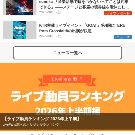
sumika 「音楽活動で嘘をつかないってことは約束
できる」――ステージと客席の境界線を曖昧にし
た、ツアーファイナル武道館公演レポート
2026/08/08 (土)
ライブレポート
KTR主催ライブイベント『GOAT』第4回にTERU
from Crossfaithの出演が決定
2026/08/08 (土)
ニュース
ニュース一覧へ
【ライブ動員ランキング 2026年上半期】
LiveFans調べのオリジナルランキング！