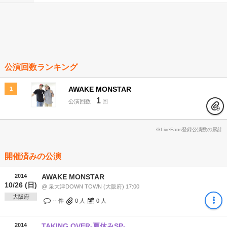
公演回数ランキング
AWAKE MONSTAR
1
1
公演回数
回
※LiveFans登録公演数の累計
開催済みの公演
2014
AWAKE MONSTAR
10/26 (日)
@ 泉大津DOWN TOWN (大阪府) 17:00
大阪府
-- 件
0
人
0
人
2014
TAKING OVER-夏休みSP-