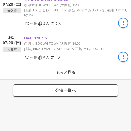
07/26 (土)
@ 泉大津DOWN TOWN (大阪府) 15:00
[出演] DK, かしわ, EINSHTEN, 罰当, MC☆ニガリa.k.a赤い稲妻, MYIYU,
大阪府
Ry-lax
-- 件
2
人
0
人
2014
HAPPINESS
07/20 (日)
@ 泉大津DOWN TOWN (大阪府) 16:00
[出演] KIRA, SWAG BEATZ, DORA, 下拓, MILO, OUT SET
大阪府
-- 件
0
人
0
人
もっと見る
公演一覧へ