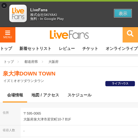
×
LiveFans
表示
株式会社SKIYAKI
無料 - In Google Play
MENU
トップ
新着セットリスト
レビュー
チケット
オンラインライブ
トップ
都道府県
大阪府
泉大津DOWN TOWN
イズミオオツダウンタウン
ライブハウス
会場情報
地図 / アクセス
スケジュール
住所
〒595-0065
大阪府泉大津市若宮町10-7 B1F
収容人数
-