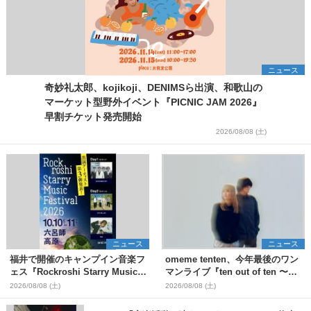
ニュース
奇妙礼太郎、kojikoji、DENIMSら出演、和歌山の
マーケット型野外イベント『PICNIC JAM 2026』
早割チケット発売開始
2026/08/08 (土)
ニュース
ニュース
福井で開催のキャンプイン音楽フ
omeme tenten、今年最後のワン
ェス『Rockroshi Starry Music
マンライブ『ten out of ten 〜
Festival 2026』第3弾出演者とし
one man〜』を11月に開催決定
2026/08/08 (土)
2026/08/08 (土)
てSCOOBIE DO、かりゆし58、
Reiを発表