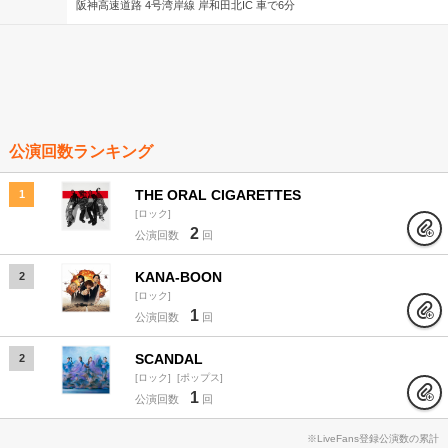
阪神高速道路 4号湾岸線 岸和田北IC 車で6分
公演回数ランキング
THE ORAL CIGARETTES
1
ロック
2
公演回数
回
KANA-BOON
2
ロック
1
公演回数
回
SCANDAL
2
ロック
ポップス
1
公演回数
回
※LiveFans登録公演数の累計