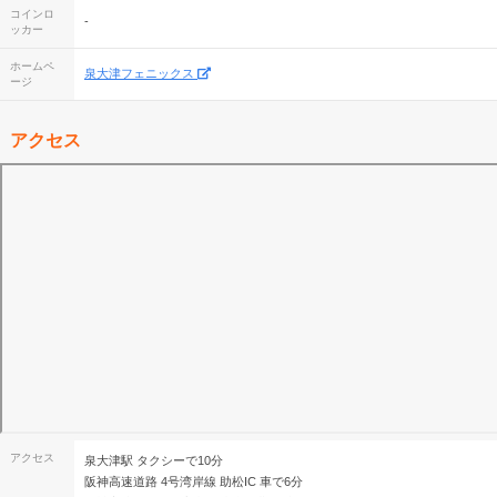
コインロ
-
ッカー
ホームペ
泉大津フェニックス
ージ
アクセス
アクセス
泉大津駅 タクシーで10分
阪神高速道路 4号湾岸線 助松IC 車で6分