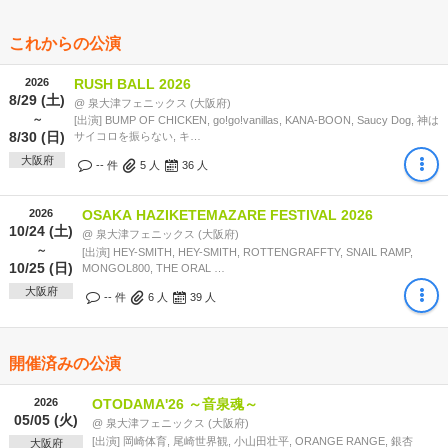
これからの公演
2026
RUSH BALL 2026
8/29 (土)
@ 泉大津フェニックス (大阪府)
～
[出演] BUMP OF CHICKEN, go!go!vanillas, KANA-BOON, Saucy Dog, 神は
8/30 (日)
サイコロを振らない, キ…
大阪府
-- 件
5
人
36
人
2026
OSAKA HAZIKETEMAZARE FESTIVAL 2026
10/24 (土)
@ 泉大津フェニックス (大阪府)
～
[出演] HEY-SMITH, HEY-SMITH, ROTTENGRAFFTY, SNAIL RAMP,
10/25 (日)
MONGOL800, THE ORAL …
大阪府
-- 件
6
人
39
人
開催済みの公演
2026
OTODAMA'26 ～音泉魂～
05/05 (火)
@ 泉大津フェニックス (大阪府)
[出演] 岡崎体育, 尾崎世界観, 小山田壮平, ORANGE RANGE, 銀杏
大阪府