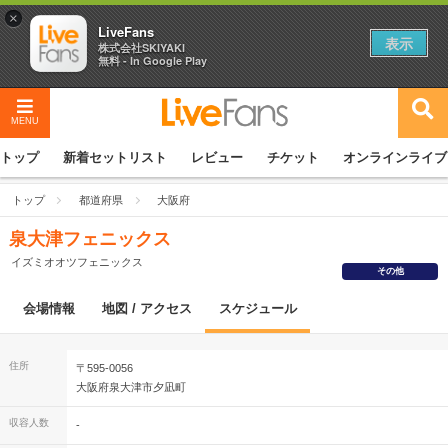
×
LiveFans
表示
株式会社SKIYAKI
無料 - In Google Play
MENU
トップ
新着セットリスト
レビュー
チケット
オンラインライブ
トップ
都道府県
大阪府
泉大津フェニックス
イズミオオツフェニックス
その他
会場情報
地図 / アクセス
スケジュール
住所
〒595-0056
大阪府泉大津市夕凪町
収容人数
-