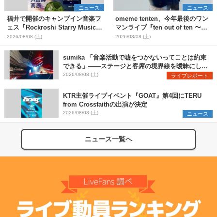
ニュース
ニュース
福井で開催のキャンプイン音楽フ
omeme tenten、今年最後のワン
ェス『Rockroshi Starry Music
マンライブ『ten out of ten 〜
Festival 2026』第3弾出演者とし
one man〜』を11月に開催決定
2026/08/08 (土)
2026/08/08 (土)
てSCOOBIE DO、かりゆし58、
Reiを発表
sumika 「音楽活動で嘘をつかないってことは約束
できる」――ステージと客席の境界線を曖昧にし
た、ツアーファイナル武道館公演レポート
2026/08/08 (土)
ライブレポート
KTR主催ライブイベント『GOAT』第4回にTERU
from Crossfaithの出演が決定
2026/08/08 (土)
ニュース
ニュース一覧へ