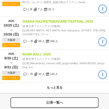
BOYZ, コレサワ, 四星球, 超能力戦士ドリアン, Hump …
セットリスト
1 件
7
人
32
人
2025
OSAKA HAZIKETEMAZARE FESTIVAL 2025
10/25 (土)
@ 泉大津フェニックス (大阪府)
～
[出演] HEY-SMITH, HEY-SMITH, Ken Yokoyama, 10-FEET, THE ORAL
10/26 (日)
CIGARETTES, ヤバイ…
大阪府
-- 件
59
人
169
人
セットリスト
2025
RUSH BALL 2025
8/30 (土)
@ 泉大津フェニックス (大阪府)
～
[出演] [Alexandros], cinema staff, go!go!vanillas, KANA-BOON, Saucy
8/31 (日)
Dog, w.o…
大阪府
-- 件
33
人
120
人
セットリスト
もっと見る
公演一覧へ