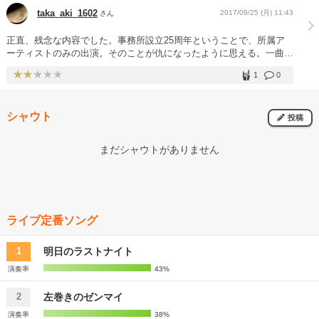
て本当に良かった。 長澤くんも山さんも秦さんも松室くんも、皆楽
taka_aki_1602
2017/09/25 (月) 11:43
さん
しそうにしており、ほっこりしたいいライブでした。
正直、残念な内容でした。事務所設立25周年ということで、所属ア
ーティストのみの出演。そのことが仇になったように思える。一曲毎
にメンバーが入れ替わり立ち替わり、その度に楽器やマイクの位置変
1
0
更やらでステージ上でスタッフがウロウロ。時にはアーティストもウ
ロウロ…。事前の企画であったリクエスト。せめてリクエストの多か
った曲なら本人に歌って欲しかった。個人的な感想で申し訳ありませ
シャウト
んが、中には「その歌のそのフレーズ、あなたが歌う？？？」と思う
投稿
コラボもありました。そんな中、11月にメジャーデビューが決まっ
ている松室政哉は終始輝いていた。ほとんどの楽曲に絡んでいたらし
まだシャウトがありません
く身内では「松室キャンプ」と言われたらしい。 松室の伸びのある
声があのロケーションにはぴったりだな…と。 あとは去年、竹原ピ
ストルが無茶振りでやった秦基博とのコラボ。これは良かった！それ
ぞれピーちゃん(竹原)、はったん(秦)と名乗り、まるで幼児番組の歌
のお兄さんみたいなノリ。秦のキャラ立ちが目立った感じでした！
ライブ定番ソング
ともあれ、天気予報はかなり怪しかったですが、なんとか降られずに
終了。来年以降どんな構成にしてくるか分からないけど５年に一回、
いや10年に一回でもいいかな。 あくまで個人的な感想です。
明日のラストナイト
1
演奏率
43%
左巻きのゼンマイ
2
演奏率
38%