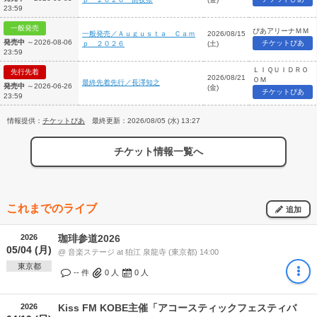
23:59
一般発売
ぴあアリーナＭＭ
一般発売／Ａｕｇｕｓｔａ Ｃａｍ
2026/08/15
発売中
～2026-08-06
チケットぴあ
ｐ ２０２６
(土)
23:59
ＬＩＱＵＩＤＲＯ
先行先着
2026/08/21
ＯＭ
最終先着先行／長澤知之
発売中
～2026-06-26
(金)
チケットぴあ
23:59
情報提供：
チケットぴあ
最終更新：2026/08/05 (水) 13:27
チケット情報一覧へ
これまでのライブ
追加
2026
珈琲参道2026
05/04 (月)
@ 音楽ステージ at 狛江 泉龍寺 (東京都) 14:00
東京都
-- 件
0
人
0
人
2026
Kiss FM KOBE主催「アコースティックフェスティバ