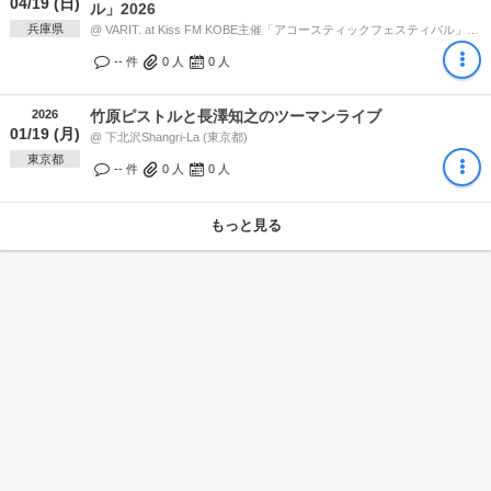
04/19 (日)
ル」2026
兵庫県
@ VARIT. at Kiss FM KOBE主催「アコースティックフェスティバル」2026 会場 (兵庫県) 13:05
-- 件
0
人
0
人
2026
竹原ピストルと長澤知之のツーマンライブ
01/19 (月)
@ 下北沢Shangri-La (東京都)
東京都
-- 件
0
人
0
人
もっと見る