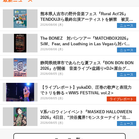
熊本県人吉市の野外音楽フェス『Rural Act'26』
TENDOUJIら最終出演アーティストを解禁 被災地
支援プロジェクトの始動も発表
2026/08/06 (木)
ニュース
The BONEZ 対バンツアー『MATCHBOX2026』
SiM、Fear, and Loathing in Las Vegasら対バン
アーティストを一斉解禁
2026/08/06 (木)
ニュース
静岡県焼津市であらたな夏フェス『BON BON BON
2026』が開催 音楽ライブ×盆踊り×DJ×屋台グル
メ×ランタンナイトで彩る2日間
2026/08/05 (水)
ニュース
【ライブレポート】yukaDD、圧巻の歌声と表現力
でトリを飾る＜WWS FESTIVAL vol.2＞
2026/08/05 (水)
ライブレポート
V系ハロウィンイベント『MASKED HALLOWEEN
2026』4日目、“渋谷魔界†モンスターナイト”出演6
組を発表
2026/08/05 (水)
ニュース