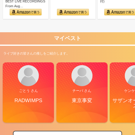
BEST LIVE RECORDINGS
付)
From Aug…
マイベスト
ライブ好きの皆さんの推しをご紹介します。
ごとう さん
チーバ さん
ケンケ
RADWIMPS
東京事変
サザンオ