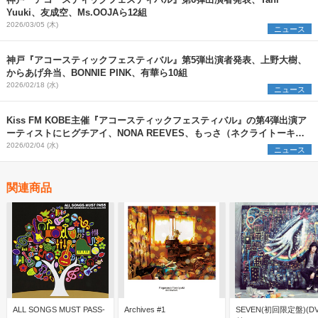
神戸『アコースティックフェスティバル』第6弾出演者発表、Tani
Yuuki、友成空、Ms.OOJAら12組
2026/03/05 (木)
ニュース
神戸『アコースティックフェスティバル』第5弾出演者発表、上野大樹、
からあげ弁当、BONNIE PINK、有華ら10組
2026/02/18 (水)
ニュース
Kiss FM KOBE主催『アコースティックフェスティバル』の第4弾出演ア
ーティストにヒグチアイ、NONA REEVES、もっさ（ネクライトーキ
ー）ら10組
2026/02/04 (水)
ニュース
関連商品
ALL SONGS MUST PASS-
Archives #1
SEVEN(初回限定盤)(D