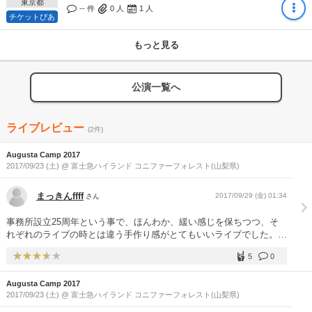
東京都
-- 件
0
人
1
人
チケットぴあ
もっと見る
公演一覧へ
ライブレビュー
(2件)
Augusta Camp 2017
2017/09/23 (土) @ 富士急ハイランド コニファーフォレスト(山梨県)
まっきんffff
2017/09/29 (金) 01:34
さん
事務所設立25周年という事で、ほんわか、緩い感じを保ちつつ、そ
れぞれのライブの時とは違う手作り感がとてもいいライブでした。
パキパキした感じはなく天気同様ゆっくりとしたいい一日を過ごせま
5
0
した。 この緩さ。。。全部DVDとかにならないのかしら。と期待し
ています。 去年から名物になってるはったんピーちゃんも良かった
Augusta Camp 2017
し、何より杏子さん×大橋くん×ピストルさん×カボチャの人のコラボ
2017/09/23 (土) @ 富士急ハイランド コニファーフォレスト(山梨県)
が最高でした。 ゆうくんの歌はなんとも、本当に感動しました。 あ
と、やっぱりスペシャルの大野さんのルパン、最高でした。生で聞け