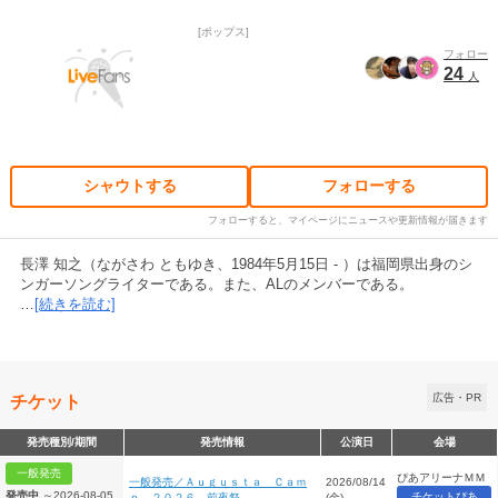
ポップス
フォロー
24
人
シャウトする
フォローする
フォローすると、マイページにニュースや更新情報が届きます
長澤 知之（ながさわ ともゆき、1984年5月15日 - ）は福岡県出身のシ
ンガーソングライターである。また、ALのメンバーである。
…
[続きを読む]
チケット
広告・PR
発売種別/期間
発売情報
公演日
会場
一般発売
ぴあアリーナＭＭ
一般発売／Ａｕｇｕｓｔａ Ｃａｍ
2026/08/14
発売中
～2026-08-05
チケットぴあ
ｐ ２０２６ 前夜祭
(金)