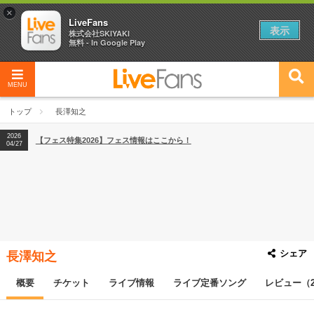
×
LiveFans
表示
株式会社SKIYAKI
無料 - In Google Play
MENU
2026
【フェス特集2026】フェス情報はここから！
04/27
トップ
長澤知之
2026
【ライブ動員ランキング】2026年上半期編発表！
07/28
2026
【フェス特集2026】フェス情報はここから！
04/27
2026
【ライブ動員ランキング】2026年上半期編発表！
07/28
シェア
長澤知之
概要
チケット
ライブ情報
ライブ定番ソング
レビュー（