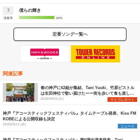
僕らの輝き
3
演奏率
34%
定番ソング一覧へ
関連記事
春の神戸に62組が集結、Tani Yuuki、竹原ピストル
は生田神社で歌い届けたーー街を歩いて食も楽しむ
『アコースティックフェスティバル』振り返りレポ
2026/05/23 (土)
ライブレポート
ート
神戸『アコースティックフェスティバル』タイムテーブル発表、Kiss FM
KOBEによる公開収録も決定
2026/03/11 (水)
ニュース