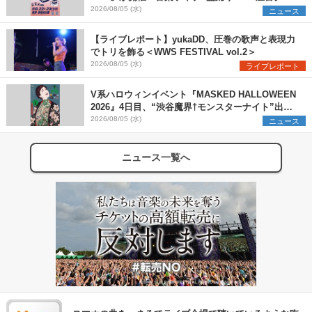
メ×ランタンナイトで彩る2日間
2026/08/05 (水)
ニュース
【ライブレポート】yukaDD、圧巻の歌声と表現力
でトリを飾る＜WWS FESTIVAL vol.2＞
2026/08/05 (水)
ライブレポート
V系ハロウィンイベント『MASKED HALLOWEEN
2026』4日目、“渋谷魔界†モンスターナイト”出演6
組を発表
2026/08/05 (水)
ニュース
ニュース一覧へ