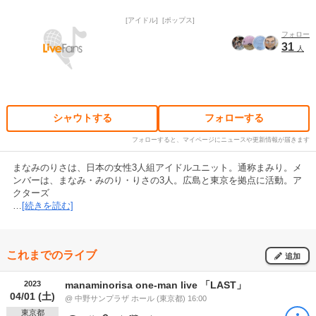
アイドル
ポップス
フォロー
31
人
シャウトする
フォローする
フォローすると、マイページにニュースや更新情報が届きます
まなみのりさは、日本の女性3人組アイドルユニット。通称まみり。メ
ンバーは、まなみ・みのり・りさの3人。広島と東京を拠点に活動。ア
クターズ
…
[続きを読む]
これまでのライブ
追加
2023
manaminorisa one-man live 「LAST」
04/01 (土)
@ 中野サンプラザ ホール (東京都) 16:00
東京都