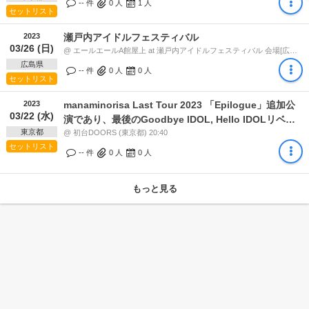
-- 件
0
人
1
人
セットリスト
2023
瀬戸内アイドルフェスティバル
03/26 (日)
@ エールエールA館屋上 at 瀬戸内アイドルフェスティバル 会場[広島駅南口地下広場 / エールエールA館屋上] (広島県) 17:40
広島県
-- 件
0
人
0
人
セットリスト
2023
manaminorisa Last Tour 2023 「Epilogue」追加公
03/22 (水)
演であり、最後のGoodbye IDOL, Hello IDOLリベン
東京都
ジ公演
@ 初台DOORS (東京都) 20:40
セットリスト
-- 件
0
人
0
人
もっと見る