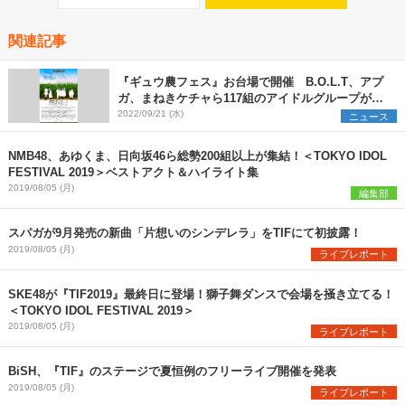
関連記事
『ギュウ農フェス』お台場で開催 B.O.L.T、アプ
ガ、まねきケチャら117組のアイドルグループが出
演決定
2022/09/21 (水)
ニュース
NMB48、あゆくま、日向坂46ら総勢200組以上が集結！＜TOKYO IDOL
FESTIVAL 2019＞ベストアクト＆ハイライト集
2019/08/05 (月)
編集部
スパガが9月発売の新曲「片想いのシンデレラ」をTIFにて初披露！
2019/08/05 (月)
ライブレポート
SKE48が『TIF2019』最終日に登場！獅子舞ダンスで会場を掻き立てる！
＜TOKYO IDOL FESTIVAL 2019＞
2019/08/05 (月)
ライブレポート
BiSH、『TIF』のステージで夏恒例のフリーライブ開催を発表
2019/08/05 (月)
ライブレポート