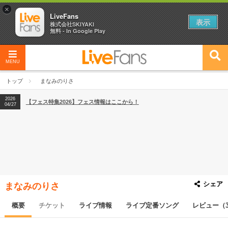
×
LiveFans
表示
株式会社SKIYAKI
無料 - In Google Play
2026
【フェス特集2026】フェス情報はここから！
04/27
MENU
2026
【ライブ動員ランキング】2026年上半期編発表！
07/28
トップ
まなみのりさ
2026
【フェス特集2026】フェス情報はここから！
04/27
2026
【ライブ動員ランキング】2026年上半期編発表！
07/28
シェア
まなみのりさ
概要
チケット
ライブ情報
ライブ定番ソング
レビュー（