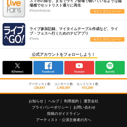
スマホの曲を、まるでライブ会場で聴いているような臨
場感でセットリスト通りに再生
iPhone/Android
今すぐダウンロード
ライブ参加記録、マイタイムテーブル作成など、ライ
ブ・フェスへ行くためのナビアプリ
iPhone
今すぐダウンロード
公式アカウントをフォローしよう！
X(Twitter)
Facebook
Youtube
Spotify
アーティスト数
コンサート数
セットリスト数
126,647
1,492,907
472,269
お知らせ
｜
ヘルプ
｜
利用規約
｜
運営会社
プライバシーポリシー
｜
お問い合わせ
投稿のガイドライン
アーティスト・公演主催者の方へ