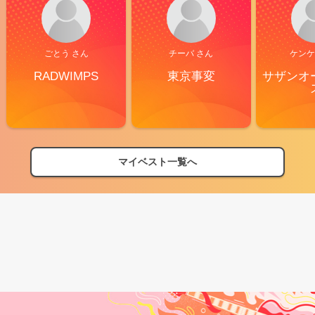
ごとう さん
チーバ さん
ケンケ
RADWIMPS
東京事変
サザンオ
マイベスト一覧へ