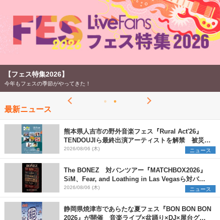
【フェス特集2026】
今年もフェスの季節がやってきた！
最新ニュース
熊本県人吉市の野外音楽フェス『Rural Act'26』
TENDOUJIら最終出演アーティストを解禁 被災地
支援プロジェクトの始動も発表
2026/08/06 (木)
ニュース
The BONEZ 対バンツアー『MATCHBOX2026』
SiM、Fear, and Loathing in Las Vegasら対バン
アーティストを一斉解禁
2026/08/06 (木)
ニュース
静岡県焼津市であらたな夏フェス『BON BON BON
2026』が開催 音楽ライブ×盆踊り×DJ×屋台グル