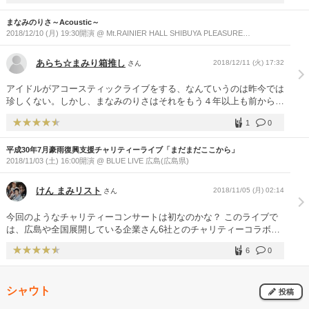
地よかったです
まなみのりさ～Acoustic～
2018/12/10 (月) 19:30開演 @ Mt.RAINIER HALL SHIBUYA PLEASURE
PLEASURE(東京都)
あらち☆まみり箱推し
2018/12/11 (火) 17:32
さん
アイドルがアコースティックライブをする、なんていうのは昨今では
珍しくない。しかし、まなみのりさはそれをもう４年以上も前から先
駆け的に行っている。本格的なアコースティックワンマンこそ３年半
1
0
ぶりだが、ミニアコースティックやアコースティックコーナーを含ん
だライブはそれこそ数限りなく実施している。歌とハモリだけではな
平成30年7月豪雨復興支援チャリティーライブ「まだまだここから」
くダンスパフォーマンスにも定評があるまなみのりさだが、アコース
2018/11/03 (土) 16:00開演 @ BLUE LIVE 広島(広島県)
ティックライブはそのダンスパフォーマンスを敢えて封じてもなお、
歌声だけで惹きつけることができるアコースティックライブは彼女た
ちの真骨頂。 ただ、アコースティックライブといえば、普段ノリノ
けん まみリスト
2018/11/05 (月) 02:14
さん
リの曲も逆にしっとりとアレンジして違う一面を魅せる、というのが
定番だし、今回もそういう感じになるのだと思っていた。しかし、抱
今回のようなチャリティーコンサートは初なのかな？ このライブで
いていたそういうアコースティックライブの固定観念を良い意味で裏
は、広島や全国展開している企業さん6社とのチャリティーコラボ商
切られた。バックの演奏は時に音を厚く、時に極力削ぎ落として様々
品の出品。この時点で凄い事だと思いますけど、全部自分達で企画、
な変化を魅せる。前者で印象的だったのは「waveびーと」。お祭り
6
0
訪問し実現した事 これはファンや企業さん達にも大変響いたと感じ
ソングの定番もスローバージョンで奏でれば違う一面を出せる、とは
ます。 その結果コラボ商品の売り切れ続出！早い商品はお客さんが
思ったけど、かといって歌詞をじっくり聴かせるタイプの曲ではない
入り切る前の完売… これは読みが甘かったのかな？ まぁみんな買い
からアコースティックライブのセトリには入ってこないと思ってい
シャウト
ますよね！ 小さなお子様や初めての方でもゆっくり楽しませる為の
投稿
た。それがまさかJAZZ風アレンジにしてくるとは！妖麗なワインレ
心遣いにより会場内は椅子が160程設置され 荷物を沢山置けたので良