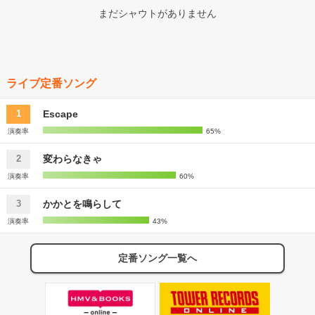
ッドの衣装にもピッタリと合うアレンジで、そして普段なら叫ぶよう
い対応だったと思います。 1曲目は今日一日HAPPYにしましょう！
まだシャウトがありません
なコールを敢えて低音で抑えるなど、12年めのアイドル「だからこ
とのMCでTwinkling Loveからのスタート 初めて観られたので大満足
そ」引き出せる大人の曲に仕上がっていた。後者で圧巻だったのは本
なセトリでしたね！ そして終盤 メンバーによる100均の自撮り棒を
編最後の「三ツ葉」。バックの演奏を削ぎ落としての究極は彼女たち
駆使しての今回の企業さんの紹介自作動画！ 面白可笑しく紹介して
三声でのフルコーラスアカペラだ。照明を極限まで暗くして、歌声
いましたが、彼女達の手作り感がひしひしと伝わり感動しっぱなしで
を、ハモリを、歌詞を聴いてくれ、と言わんばかりの演出 その他に
したねー そしてトドメのラストの三ツ葉 もう無理です泣きました そ
も、バイオリン(6億円のストラディバリウス！)を加えた「ウソ」
ライブ定番ソング
してＥＤ 詳しく覚えてないのです すみませんm(_ _)m で、本編が終
は、バイオリンの音だけでこれまでとは違った奥行きの深さを感じ
了したわけですが アンコールは確実に必要のないライブでしたね 多
た。もちろん彼女たちの歌声は6億円のバイオリンに負けていない。
少はありましたがちょっと違うかなと感じました。ここまでがライブ
Escape
1
要するに「1人2億円の歌声」ということだ。 長く広島で活動し、上
で特典会へ 私が経験した中(3回)では一番の長さでしたね！ファンの
京してきたのがもう５年近く前。なかなか思うような結果を残せない
演奏率
65%
方は全員って言っても良い程みんな並んでましたねー 最高の笑顔と
中、彼女たちが最初に東京で結果を出した「アイドルお宝くじ お宝
(初)握手で次回の再会の約束。 1週間前からのコラボ商品の発表の時
カヴァーしNIGHT」での優勝。後半のコーナー、冬の曲カヴァーメ
変わらなきゃ
2
点でもう感動でしたがライブの最後の最後まで感動的なライブになっ
ドレーは、そんな「カヴァー曲のまなみのりさここにあり！」を示す
たと思います！ さすがまみりさんですね*ˊᵕˋ*
演奏率
60%
ような出来だった。カヴァー曲をまるで自分たちの持ち歌であるかの
ように仕上げてくるのがまなみのりさ。とくに今回は男性の曲も多い
かかとを鳴らして
3
中、ダンスが封じられても歌声だけでベストの状態にチューニングし
てきた。 ちょっと上手くて年期入ってるアイドルだからアコーステ
演奏率
43%
ィックやってみました、というようなアコースティックライブではな
い。それこそ今年のまなみのりさはいわゆる勝負ワンマンを東京で2
本、彼女たちの地元広島でも2本の計4本やっているが、それらをも
定番ソング一覧へ
凌駕した今年のまなみのりさベストライブと言って良いと思う。