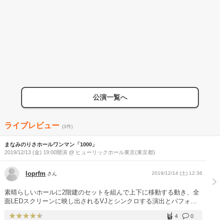
公演一覧へ
ライブレビュー
(3件)
まなみのりさホールワンマン「1000」
2019/12/13 (金) 19:00開演 @ ヒューリックホール東京(東京都)
loprfm
2019/12/14 (土) 12:36
さん
素晴らしいホールに2階建のセットを組んで上下に移動する動き、全
面LEDスクリーンに映し出されるVJとシンクロする演出とパフォー
マンスに、この公演にかけるメンバーとスタッフの気合いが伝わって
4
0
来ました。12年培った息の合ったハーモニーとダンスがひたすら心