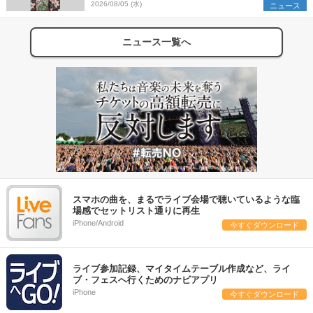
組を発表
2026/08/05 (水)
ニュース
ニュース一覧へ
スマホの曲を、まるでライブ会場で聴いているような臨
場感でセットリスト通りに再生
iPhone/Android
今すぐダウンロード
ライブ参加記録、マイタイムテーブル作成など、ライ
ブ・フェスへ行くためのナビアプリ
iPhone
今すぐダウンロード