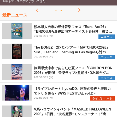
今年もフェスの季節がやってきた！
最新ニュース
熊本県人吉市の野外音楽フェス『Rural Act'26』
TENDOUJIら最終出演アーティストを解禁 被災地
支援プロジェクトの始動も発表
2026/08/06 (木)
ニュース
The BONEZ 対バンツアー『MATCHBOX2026』
SiM、Fear, and Loathing in Las Vegasら対バン
アーティストを一斉解禁
2026/08/06 (木)
ニュース
静岡県焼津市であらたな夏フェス『BON BON BON
2026』が開催 音楽ライブ×盆踊り×DJ×屋台グル
メ×ランタンナイトで彩る2日間
2026/08/05 (水)
ニュース
【ライブレポート】yukaDD、圧巻の歌声と表現力
でトリを飾る＜WWS FESTIVAL vol.2＞
2026/08/05 (水)
ライブレポート
V系ハロウィンイベント『MASKED HALLOWEEN
2026』4日目、“渋谷魔界†モンスターナイト”出演6