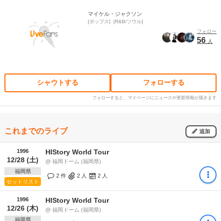
マイケル・ジャクソン
ポップス
R&B/ソウル
フォロー
56
人
シャウトする
フォローする
フォローすると、マイページにニュースや更新情報が届きます
これまでのライブ
追加
1996
HIStory World Tour
12/28 (土)
@ 福岡ドーム (福岡県)
福岡県
2 件
2
人
2
人
セットリスト
1996
HIStory World Tour
12/26 (木)
@ 福岡ドーム (福岡県)
福岡県