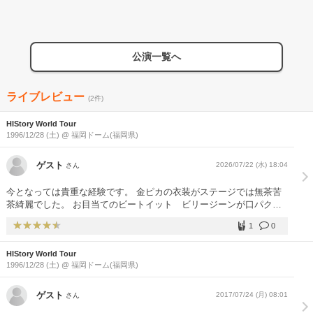
公演一覧へ
ライブレビュー
(2件)
HIStory World Tour
1996/12/28 (土) @ 福岡ドーム(福岡県)
ゲスト
2026/07/22 (水) 18:04
さん
今となっては貴重な経験です。 金ピカの衣装がステージでは無茶苦
茶綺麗でした。 お目当てのビートイット ビリージーンが口パクに
なっていたのが すごく残念と当時怒り狂っていましたが、ステージ
1
0
に戦車を上げたり と迫力満点、口パクでもアメリカン・ドリームを
感じられる壮大な ツアーでした。無理矢理ついてきてもらった友人
HIStory World Tour
もそれ以来マイケルジャクソンのファンになっています。
1996/12/28 (土) @ 福岡ドーム(福岡県)
ゲスト
2017/07/24 (月) 08:01
さん