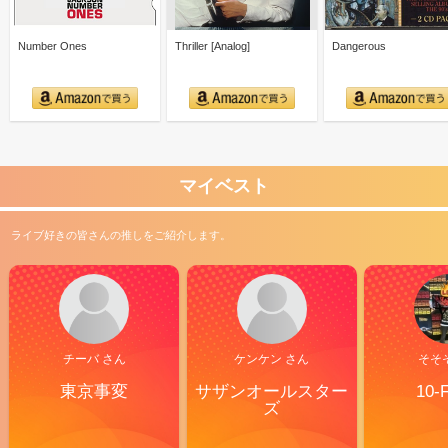
Number Ones
Thriller [Analog]
Dangerous
マイベスト
ライブ好きの皆さんの推しをご紹介します。
チーバ さん
ケンケン さん
そそ
東京事変
サザンオールスター
10-
ズ