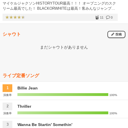
マイケルジャクソンHISTORYTOUR最高！！！ オープニングのスク
リーム最高でした！ BLACKORWHITEは最高！客みんなジャンプ！
ジャクソン5メドレー踊りかわいい ️ ビリージーンは生ムーンウォー
11
0
クを見ました。
シャウト
投稿
まだシャウトがありません
ライブ定番ソング
Billie Jean
1
演奏率
100%
Thriller
2
演奏率
100%
Wanna Be Startin' Somethin'
3