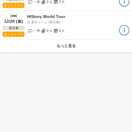
-- 件
0
人
2
人
セットリスト
1996
HIStory World Tour
12/20 (金)
@ 東京ドーム (東京都)
東京都
-- 件
0
人
3
人
セットリスト
もっと見る