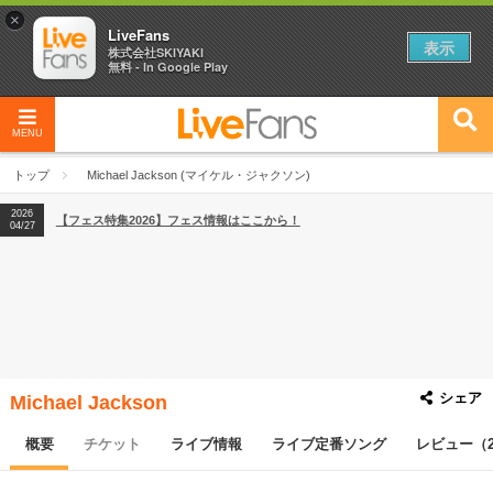
×
LiveFans
表示
株式会社SKIYAKI
無料 - In Google Play
MENU
2026
【フェス特集2026】フェス情報はここから！
04/27
トップ
Michael Jackson (マイケル・ジャクソン)
2026
【ライブ動員ランキング】2026年上半期編発表！
07/28
2026
【フェス特集2026】フェス情報はここから！
04/27
2026
【ライブ動員ランキング】2026年上半期編発表！
07/28
シェア
Michael Jackson
概要
チケット
ライブ情報
ライブ定番ソング
レビュー（