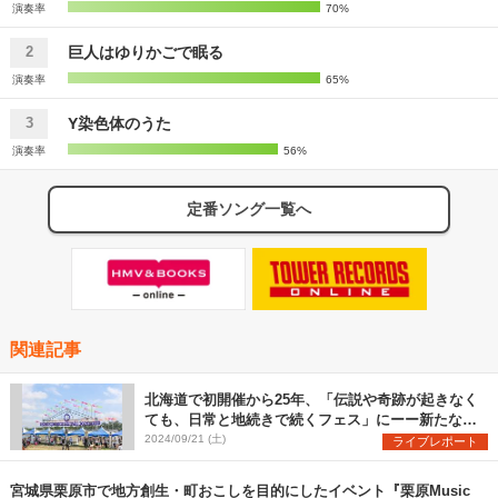
演奏率
70%
巨人はゆりかごで眠る
2
演奏率
65%
Y染色体のうた
3
演奏率
56%
定番ソング一覧へ
関連記事
北海道で初開催から25年、「伝説や奇跡が起きなく
ても、日常と地続きで続くフェス」にーー新たな価
値観が生まれた『RISING SUN ROCK FESTIVAL
2024/09/21 (土)
ライブレポート
2024 in EZO』を振り返る
宮城県栗原市で地方創生・町おこしを目的にしたイベント『栗原Music