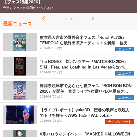
【フェス特集2026】
今年もフェスの季節がやってきた！
最新ニュース
熊本県人吉市の野外音楽フェス『Rural Act'26』
TENDOUJIら最終出演アーティストを解禁 被災地
支援プロジェクトの始動も発表
2026/08/06 (木)
ニュース
The BONEZ 対バンツアー『MATCHBOX2026』
SiM、Fear, and Loathing in Las Vegasら対バン
アーティストを一斉解禁
2026/08/06 (木)
ニュース
静岡県焼津市であらたな夏フェス『BON BON BON
2026』が開催 音楽ライブ×盆踊り×DJ×屋台グル
メ×ランタンナイトで彩る2日間
2026/08/05 (水)
ニュース
【ライブレポート】yukaDD、圧巻の歌声と表現力
でトリを飾る＜WWS FESTIVAL vol.2＞
2026/08/05 (水)
ライブレポート
V系ハロウィンイベント『MASKED HALLOWEEN