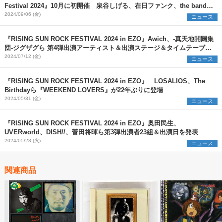
Festival 2024』10月に初開催 泉谷しげる、在日ファンク、the band
apart、mol-74ら出演
2024/09/06 (金)
ニュース
『RISING SUN ROCK FESTIVAL 2024 in EZO』Awich、-真天地開闢集
団-ジグザグら 第4弾出演アーティスト＆出演ステージ＆タイムテーブル
を発表
2024/07/12 (金)
ニュース
『RISING SUN ROCK FESTIVAL 2024 in EZO』 LOSALIOS、The
Birthdayら『WEEKEND LOVERS』が22年ぶりに登場
2024/05/31 (金)
ニュース
『RISING SUN ROCK FESTIVAL 2024 in EZO』奥田民生、
UVERworld、DISH//、菅田将暉ら第3弾出演者23組＆出演日を発表
2024/05/28 (火)
ニュース
関連商品