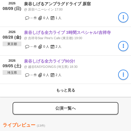
2026
泉谷しげるアンプラグドライブ 原宿
08/09 (日)
@ 原宿ペニーレイン 17:00
-- 件
0
人
1
人
2026
泉谷しげる全力ライブ 3時間スペシャル!吉祥寺
08/28 (金)
@ 吉祥寺Star Pine's Cafe (東京都) 19:00
東京都
-- 件
0
人
2
人
2026
泉谷しげる全力ライブ90分!
09/05 (土)
@ 越谷EASYGOINGS (埼玉県) 18:30
埼玉県
-- 件
0
人
2
人
もっと見る
公演一覧へ
ライブレビュー
(13件)