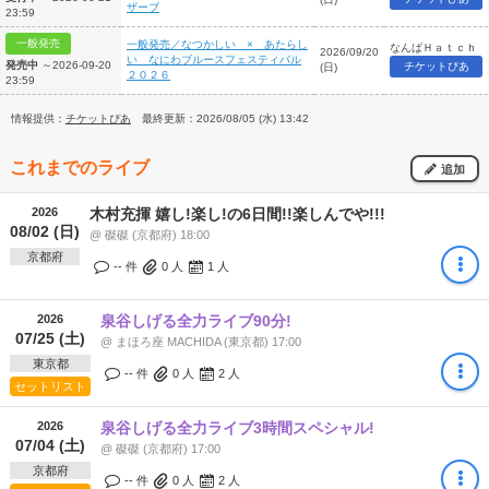
ザーブ
23:59
一般発売
一般発売／なつかしい × あたらし
なんばＨａｔｃｈ
2026/09/20
い なにわブルースフェスティバル
発売中
～2026-09-20
チケットぴあ
(日)
２０２６
23:59
情報提供：
チケットぴあ
最終更新：2026/08/05 (水) 13:42
これまでのライブ
追加
2026
木村充揮 嬉し!楽し!の6日間!!楽しんでや!!!
08/02 (日)
@ 磔磔 (京都府) 18:00
京都府
-- 件
0
人
1
人
2026
泉谷しげる全力ライブ90分!
07/25 (土)
@ まほろ座 MACHIDA (東京都) 17:00
東京都
-- 件
0
人
2
人
セットリスト
2026
泉谷しげる全力ライブ3時間スペシャル!
07/04 (土)
@ 磔磔 (京都府) 17:00
京都府
-- 件
0
人
2
人