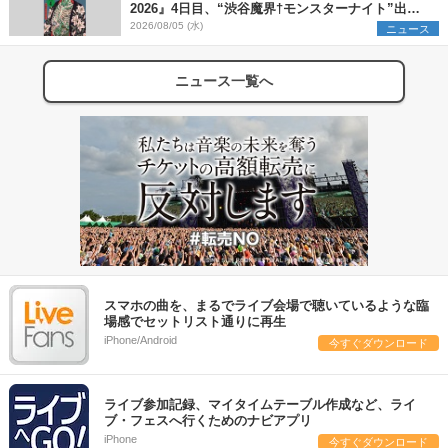
2026』4日目、“渋谷魔界†モンスターナイト”出演6
組を発表
2026/08/05 (水)
ニュース
ニュース一覧へ
スマホの曲を、まるでライブ会場で聴いているような臨
場感でセットリスト通りに再生
iPhone/Android
今すぐダウンロード
ライブ参加記録、マイタイムテーブル作成など、ライ
ブ・フェスへ行くためのナビアプリ
iPhone
今すぐダウンロード