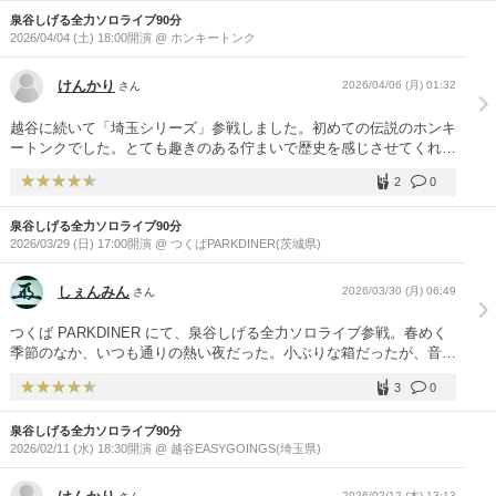
泉谷しげる全力ソロライブ90分
2026/04/04 (土) 18:00開演 @ ホンキートンク
けんかり
2026/04/06 (月) 01:32
さん
越谷に続いて「埼玉シリーズ」参戦しました。初めての伝説のホンキ
ートンクでした。とても趣きのある佇まいで歴史を感じさせてくれま
した。越谷では風邪気味で正直心配なところもありましたが、完全復
2
0
活で熱い叫びを堪能しました。念願の「春のからっ風」を間近で聴く
ことができ、感動でした。少しずつでもセトリをチェンジしてくれる
泉谷しげる全力ソロライブ90分
のが楽しみです。
2026/03/29 (日) 17:00開演 @ つくばPARKDINER(茨城県)
しぇんみん
2026/03/30 (月) 06:49
さん
つくば PARKDINER にて、泉谷しげる全力ソロライブ参戦。春めく
季節のなか、いつも通りの熱い夜だった。小ぶりな箱だったが、音は
良く快適な音響だった。朗らかな『夕暮れの街』と『今を生きる』
3
0
は、春を感じる季節にぴったりで良いね。ソロでもまだまだ行ける
ぜ。さあ、次のライブへ。
泉谷しげる全力ソロライブ90分
2026/02/11 (水) 18:30開演 @ 越谷EASYGOINGS(埼玉県)
2026/02/12 (木) 13:13