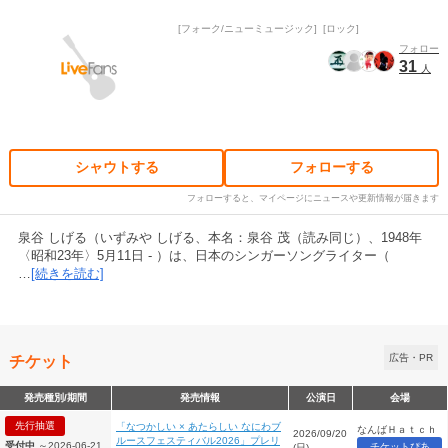
フォーク/ニューミュージック
ロック
フォロー
31
人
シャウトする
フォローする
フォローすると、マイページにニュースや更新情報が届きます
泉谷 しげる（いずみや しげる、本名：泉谷 茂（読み同じ）、1948年
〈昭和23年〉5月11日 - ）は、日本のシンガーソングライター（
…
[続きを読む]
チケット
広告・PR
発売種別/期間
発売情報
公演日
会場
先行抽選
「なつかしい × あたらしい なにわブ
なんばＨａｔｃｈ
2026/09/20
ルースフェスティバル2026」プレリ
受付中
～2026-06-21
チケットぴあ
(日)