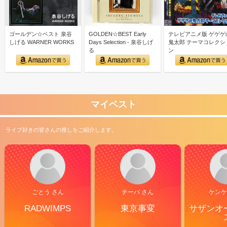
ゴールデン☆ベスト 泉谷
GOLDEN☆BEST Early
テレビアニメ版 ゲゲゲ
しげる WARNER WORKS
Days Selection - 泉谷しげ
鬼太郎 テーマコレクシ
る
ン
マイベスト
ライブ好きの皆さんの推しをご紹介します。
ごとう さん
チーバ さん
ケンケ
RADWIMPS
東京事変
サザンオ