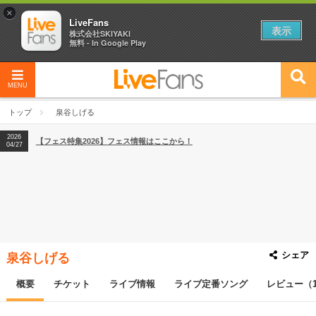
×
LiveFans
表示
株式会社SKIYAKI
無料 - In Google Play
2026
【フェス特集2026】フェス情報はここから！
04/27
MENU
2026
【ライブ動員ランキング】2026年上半期編発表！
07/28
トップ
泉谷しげる
2026
【フェス特集2026】フェス情報はここから！
04/27
2026
【ライブ動員ランキング】2026年上半期編発表！
07/28
シェア
泉谷しげる
概要
チケット
ライブ情報
ライブ定番ソング
レビュー（1