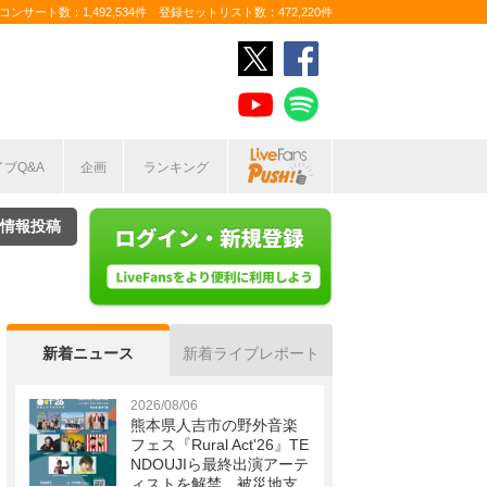
ンサート数：1,492,534件 登録セットリスト数：472,220件
イブQ&A
企画
ランキング
情報投稿
新着ニュース
新着ライブレポート
2026/08/06
熊本県人吉市の野外音楽
フェス『Rural Act'26』TE
NDOUJIら最終出演アーテ
ィストを解禁 被災地支