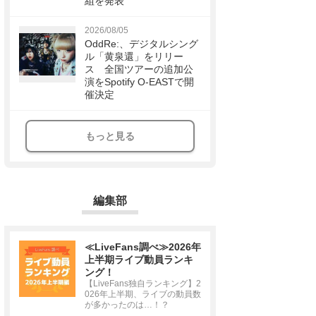
組を発表
2026/08/05
OddRe:、デジタルシング
ル「黄泉還」をリリー
ス 全国ツアーの追加公
演をSpotify O-EASTで開
催決定
もっと見る
編集部
≪LiveFans調べ≫2026年
上半期ライブ動員ランキ
ング！
【LiveFans独自ランキング】2
026年上半期、ライブの動員数
が多かったのは…！？