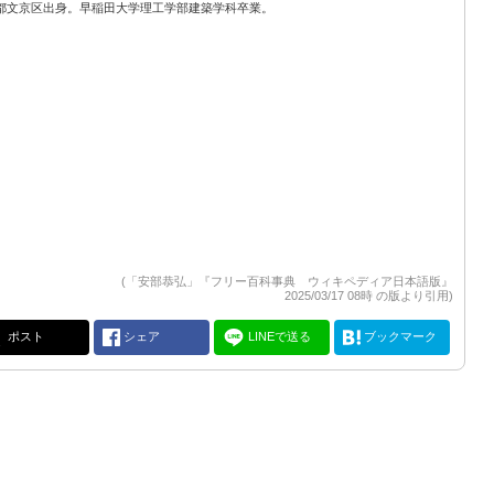
都文京区出身。早稲田大学理工学部建築学科卒業。
(「安部恭弘」『フリー百科事典 ウィキペディア日本語版』
2025/03/17 08時 の版より引用)
ポスト
シェア
LINEで送る
ブックマーク