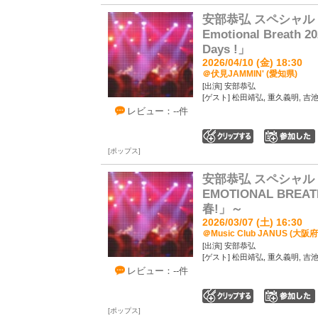
安部恭弘 スペシャル
Emotional Breath 
Days !」
2026/04/10 (金) 18:30
＠伏見JAMMIN' (愛知県)
[出演] 安部恭弘
[ゲスト] 松田靖弘, 重久義明, 吉
レビュー：--件
0
ポップス
安部恭弘 スペシャル
EMOTIONAL BREA
春!」～
2026/03/07 (土) 16:30
＠Music Club JANUS (大阪府
[出演] 安部恭弘
[ゲスト] 松田靖弘, 重久義明, 吉
レビュー：--件
0
ポップス