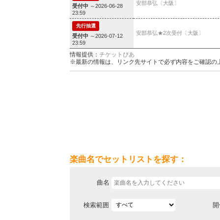
安部恭弘〔大阪〕
受付中
～2026-06-28
23:59
先行抽選
安部恭弘★2次受付〔大阪〕
受付中
～2026-07-12
23:59
情報提供：
チケットぴあ
※最新の情報は、リンク先サイトで必ず内容をご確認の
楽曲名でセットリストを探す：
曲名
検索範囲
開