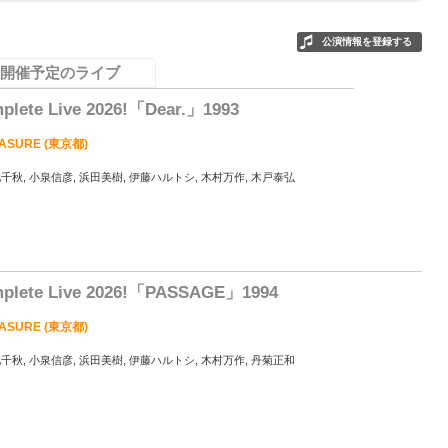
公演情報を登録する
開催予定のライブ
ete Live 2026!「Dear.」1993
EASURE (東京都)
池千秋, 小泉信彦, 浜田美樹, 伊藤ハルトシ, 木村万作, 木戸泰弘
1
lete Live 2026!「PASSAGE」1994
EASURE (東京都)
池千秋, 小泉信彦, 浜田美樹, 伊藤ハルトシ, 木村万作, 丹菊正和
1