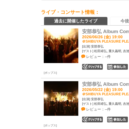
ライブ・コンサート情報：
過去に開催したライブ
今後
安部恭弘 Album Compl
2026/06/26 (金) 19:00
＠SHIBUYA PLEASURE PL
[出演] 安部恭弘
[ゲスト] 松田靖弘, 重久義明, 吉
レビュー：--件
0
ポップス
安部恭弘 Album Comp
2026/05/22 (金) 19:00
＠SHIBUYA PLEASURE PL
[出演] 安部恭弘
[ゲスト] 松田靖弘, 重久義明, 吉
レビュー：--件
0
ポップス