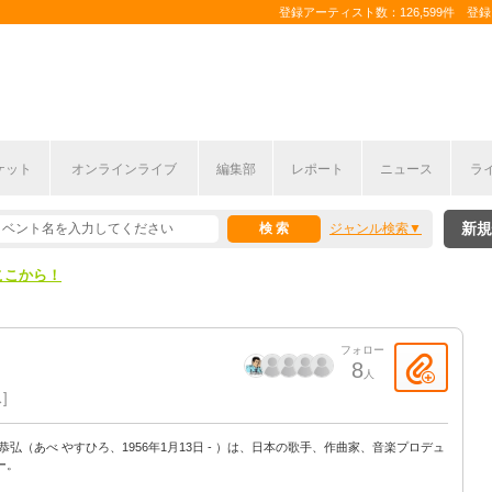
登録アーティスト数：126,599件 登録コ
ケット
オンラインライブ
編集部
レポート
ニュース
ラ
ここから！
新規
ジャンル検索
上半期編発表！
ここから！
上半期編発表！
フォロー
8
人
ス
 恭弘（あべ やすひろ、1956年1月13日 - ）は、日本の歌手、作曲家、音楽プロデュ
ー。