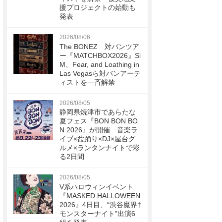
援プロジェクトの始動も
発表
2026/08/06
The BONEZ 対バンツア
ー『MATCHBOX2026』Si
M、Fear, and Loathing in
Las Vegasら対バンアーテ
ィストを一斉解禁
2026/08/05
静岡県焼津市であらたな
夏フェス『BON BON BO
N 2026』が開催 音楽ラ
イブ×盆踊り×DJ×屋台グ
ルメ×ランタンナイトで彩
る2日間
2026/08/05
V系ハロウィンイベント
『MASKED HALLOWEEN
2026』4日目、“渋谷魔界†
モンスターナイト”出演6