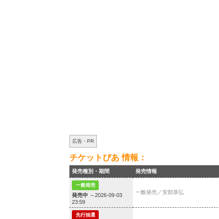
広告・PR
チケットぴあ 情報：
発売種別・期間
発売情報
一般発売
一般発売／安部恭弘
発売中
～2026-09-03
23:59
先行抽選