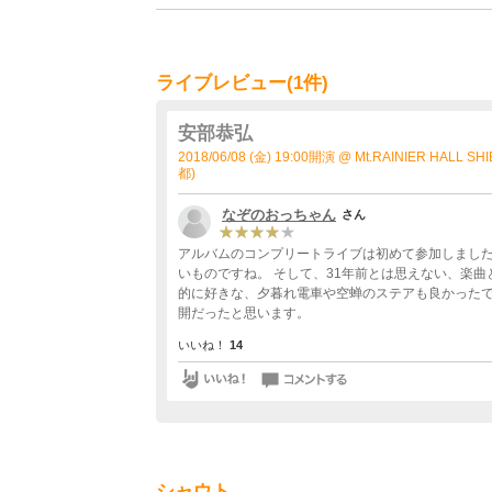
ライブレビュー(1件)
安部恭弘
2018/06/08 (金) 19:00開演 @ Mt.RAINIER HALL 
都)
なぞのおっちゃん
さん
アルバムのコンプリートライブは初めて参加しました
いものですね。 そして、31年前とは思えない、楽
的に好きな、夕暮れ電車や空蝉のステアも良かったで
開だったと思います。
いいね！
14
シャウト