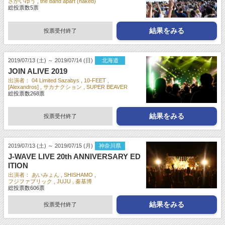
さかいゆう
the band apart (naked)
総投票数
5
票
結果をみる
投票受付終了
2019/07/13 (土) ～ 2019/07/14 (日)
北海道
JOIN ALIVE 2019
出演者：
04 Limited Sazabys
10-FEET
[Alexandros]
サカナクション
SUPER BEAVER
総投票数
268
票
結果をみる
投票受付終了
2019/07/13 (土) ～ 2019/07/15 (月)
神奈川県
J-WAVE LIVE 20th ANNIVERSARY ED
ITION
出演者：
あいみょん
SHISHAMO
フジファブリック
JUJU
秦基博
総投票数
606
票
結果をみる
投票受付終了