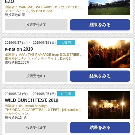
EZO
出演者：
WANIMA
UVERworld
キュウソネコカミ
クリープハイプ
My Hair is Bad
総投票数
61
票
結果をみる
投票受付終了
2019/08/17 (土) ～ 2019/08/18 (日)
大阪府
a-nation 2019
出演者：
AAA
THE RAMPAGE from EXILE TRIBE
東方神起
ナオト・インティライミ
Da-iCE
総投票数
2,265
票
結果をみる
投票受付終了
2019/08/23 (金) ～ 2019/08/25 (日)
山口県
WILD BUNCH FEST. 2019
出演者：
04 Limited Sazabys
THE ORAL CIGARETTES
10-FEET
[Alexandros]
サカナクション
総投票数
134
票
結果をみる
投票受付終了