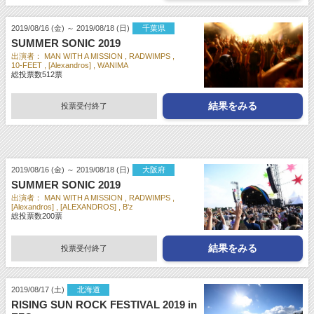
2019/08/16 (金) ～ 2019/08/18 (日)
千葉県
SUMMER SONIC 2019
出演者：
MAN WITH A MISSION
RADWIMPS
10-FEET
[Alexandros]
WANIMA
総投票数
512
票
結果をみる
投票受付終了
2019/08/16 (金) ～ 2019/08/18 (日)
大阪府
SUMMER SONIC 2019
出演者：
MAN WITH A MISSION
RADWIMPS
[Alexandros]
[ALEXANDROS]
B'z
総投票数
200
票
結果をみる
投票受付終了
2019/08/17 (土)
北海道
RISING SUN ROCK FESTIVAL 2019 in