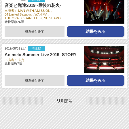
音楽と髭達2019 -最後の花火-
出演者：
MAN WITH A MISSION
04 Limited Sazabys
WANIMA
THE ORAL CIGARETTES
SHISHAMO
総投票数
26
票
結果をみる
投票受付終了
2019/08/31 (土)
埼玉県
Animelo Summer Live 2019 -STORY-
出演者：
未定
総投票数
7
票
結果をみる
投票受付終了
9
月開催