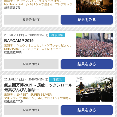
出演者：
クリープハイプ
キュウソネコカミ
My Hair is Bad
ヤバイTシャツ屋さん
フレデリック
総投票数
9
票
結果をみる
投票受付終了
2019/09/14 (土) ～ 2019/09/15 (日)
神奈川県
BAYCAMP 2019
出演者：
キュウソネコカミ
ヤバイTシャツ屋さん
SHISHAMO
フレデリック
ストレイテナー
総投票数
18
票
結果をみる
投票受付終了
2019/09/14 (土) ～ 2019/09/15 (日)
千葉県
氣志團万博2019 ～房総ロックンロール
最高びんびん物語～
出演者：
10-FEET
SUPER BEAVER
マキシマム ザ ホルモン
SiM
ヤバイTシャツ屋さん
総投票数
626
票
結果をみる
投票受付終了