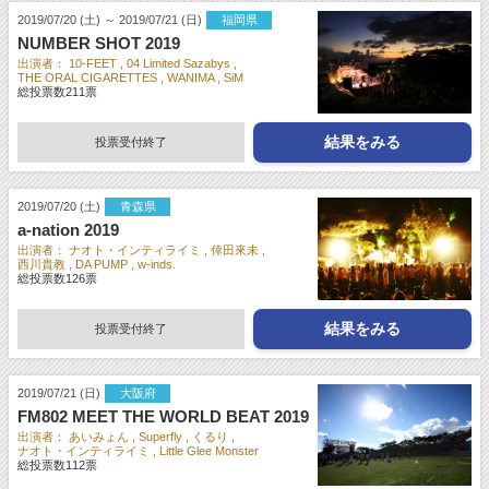
2019/07/20 (土) ～ 2019/07/21 (日)
福岡県
NUMBER SHOT 2019
出演者：
10-FEET
04 Limited Sazabys
THE ORAL CIGARETTES
WANIMA
SiM
総投票数
211
票
結果をみる
投票受付終了
2019/07/20 (土)
青森県
a-nation 2019
出演者：
ナオト・インティライミ
倖田來未
西川貴教
DA PUMP
w-inds.
総投票数
126
票
結果をみる
投票受付終了
2019/07/21 (日)
大阪府
FM802 MEET THE WORLD BEAT 2019
出演者：
あいみょん
Superfly
くるり
ナオト・インティライミ
Little Glee Monster
総投票数
112
票