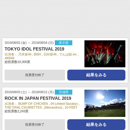
2019/08/02 (金) ～ 2019/08/04 (日)
東京都
TOKYO IDOL FESTIVAL 2019
出演者：
乃木坂46
BiSH
日向坂46
でんぱ組.inc
AKB48
総投票数
10,300
票
結果をみる
投票受付終了
2019/08/03 (土) ～ 2019/08/12 (月)
茨城県
ROCK IN JAPAN FESTIVAL 2019
出演者：
BUMP OF CHICKEN
04 Limited Sazabys
THE ORAL CIGARETTES
[Alexandros]
10-FEET
総投票数
2,243
票
結果をみる
投票受付終了