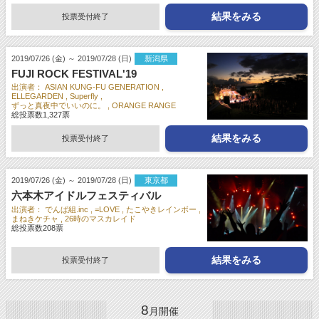
結果をみる
投票受付終了
2019/07/26 (金) ～ 2019/07/28 (日)
新潟県
FUJI ROCK FESTIVAL'19
出演者：
ASIAN KUNG-FU GENERATION
ELLEGARDEN
Superfly
ずっと真夜中でいいのに。
ORANGE RANGE
総投票数
1,327
票
結果をみる
投票受付終了
2019/07/26 (金) ～ 2019/07/28 (日)
東京都
六本木アイドルフェスティバル
出演者：
でんぱ組.inc
=LOVE
たこやきレインボー
まねきケチャ
26時のマスカレイド
総投票数
208
票
結果をみる
投票受付終了
8
月開催