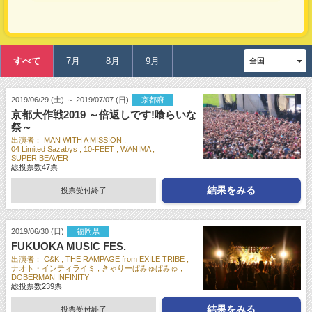
すべて
7月
8月
9月
2019/06/29 (土) ～ 2019/07/07 (日)
京都府
京都大作戦2019 ～倍返しです!喰らいな
祭～
出演者：
MAN WITH A MISSION
04 Limited Sazabys
10-FEET
WANIMA
SUPER BEAVER
総投票数
47
票
結果をみる
投票受付終了
2019/06/30 (日)
福岡県
FUKUOKA MUSIC FES.
出演者：
C&K
THE RAMPAGE from EXILE TRIBE
ナオト・インティライミ
きゃりーぱみゅぱみゅ
DOBERMAN INFINITY
総投票数
239
票
結果をみる
投票受付終了