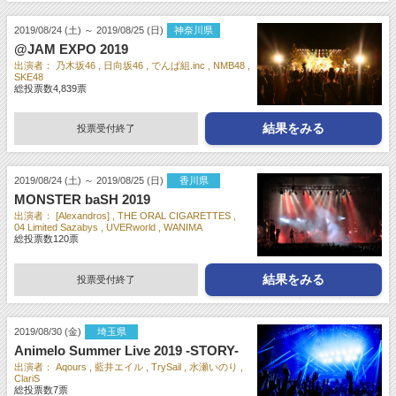
2019/08/24 (土) ～ 2019/08/25 (日)
神奈川県
@JAM EXPO 2019
出演者：
乃木坂46
日向坂46
でんぱ組.inc
NMB48
SKE48
総投票数
4,839
票
結果をみる
投票受付終了
2019/08/24 (土) ～ 2019/08/25 (日)
香川県
MONSTER baSH 2019
出演者：
[Alexandros]
THE ORAL CIGARETTES
04 Limited Sazabys
UVERworld
WANIMA
総投票数
120
票
結果をみる
投票受付終了
2019/08/30 (金)
埼玉県
Animelo Summer Live 2019 -STORY-
出演者：
Aqours
藍井エイル
TrySail
水瀬いのり
ClariS
総投票数
7
票