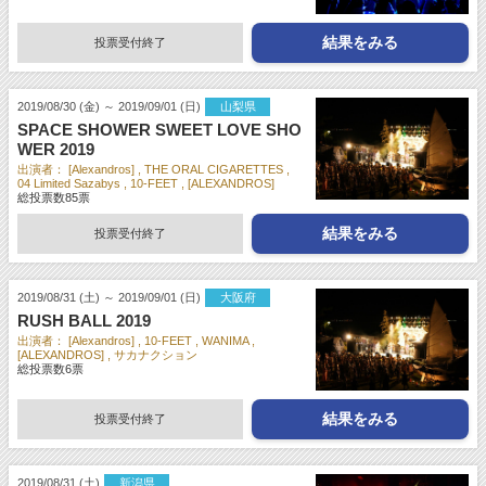
結果をみる
投票受付終了
2019/08/30 (金) ～ 2019/09/01 (日)
山梨県
SPACE SHOWER SWEET LOVE SHO
WER 2019
出演者：
[Alexandros]
THE ORAL CIGARETTES
04 Limited Sazabys
10-FEET
[ALEXANDROS]
総投票数
85
票
結果をみる
投票受付終了
2019/08/31 (土) ～ 2019/09/01 (日)
大阪府
RUSH BALL 2019
出演者：
[Alexandros]
10-FEET
WANIMA
[ALEXANDROS]
サカナクション
総投票数
6
票
結果をみる
投票受付終了
2019/08/31 (土)
新潟県