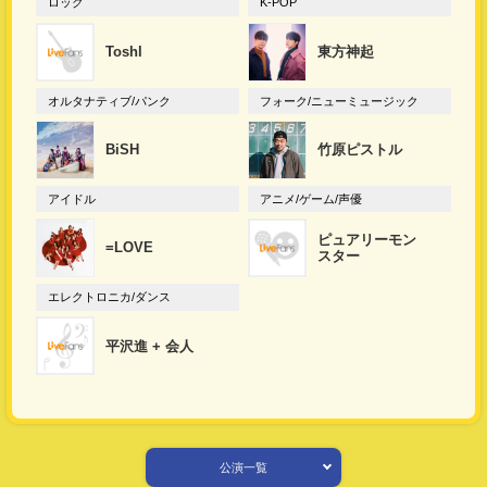
ロック
K-POP
Toshl
東方神起
オルタナティブ/パンク
フォーク/ニューミュージック
BiSH
竹原ピストル
アイドル
アニメ/ゲーム/声優
ピュアリーモン
=LOVE
スター
エレクトロニカ/ダンス
平沢進 + 会人
公演一覧