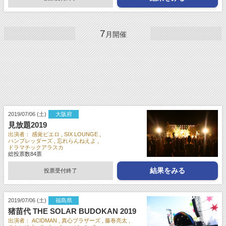
7
月開催
2019/07/06 (土)
大阪府
見放題2019
出演者：
感覚ピエロ
SIX LOUNGE
ハンブレッダーズ
忘れらんねえよ
ドラマチックアラスカ
総投票数
84
票
結果をみる
投票受付終了
2019/07/06 (土)
福島県
猪苗代 THE SOLAR BUDOKAN 2019
出演者：
ACIDMAN
真心ブラザーズ
藤巻亮太