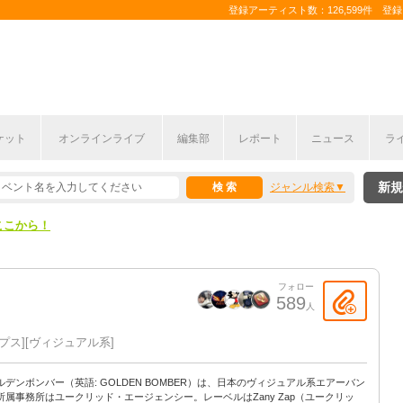
登録アーティスト数：126,599件 登録コ
ケット
オンラインライブ
編集部
レポート
ニュース
ラ
ここから！
新規
ジャンル検索
上半期編発表！
ここから！
上半期編発表！
フォロー
589
人
プス
ヴィジュアル系
ルデンボンバー（英語: GOLDEN BOMBER）は、日本のヴィジュアル系エアーバン
所属事務所はユークリッド・エージェンシー。レーベルはZany Zap（ユークリッ