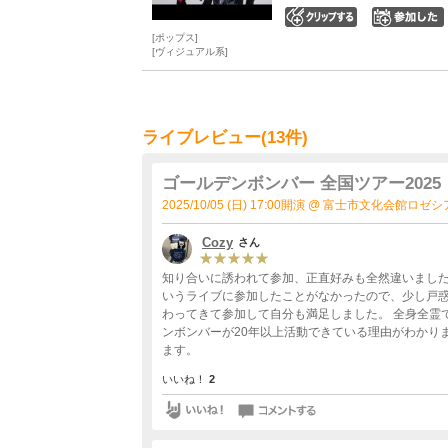
0
ポップス
ヴィジュアル系
ライブレビュー(13件)
ゴールデンボンバー 全国ツアー202
2025/10/05 (日) 17:00開演 @ 富士市文化会館ロ
Cozy
さん
知り合いに誘われて参加、正直好みも全然違いまし
いうライブに参加したことがなかったので、少し戸惑
わってきて参加して自分も満足しました。 全身全霊
ンボンバーが20年以上活動できている理由がわかり
ます。
いいね！
2