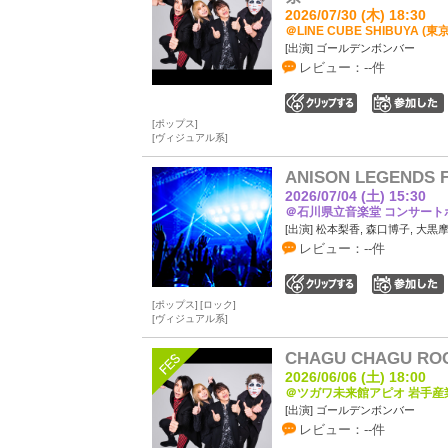
2026/07/30 (木) 18:30
＠LINE CUBE SHIBUYA (東
[出演] ゴールデンボンバー
レビュー：--件
0
ポップス
ヴィジュアル系
ANISON LEGENDS 
2026/07/04 (土) 15:30
＠石川県立音楽堂 コンサートホ
[出演] 松本梨香, 森口博子, 大黒摩
レビュー：--件
0
ポップス
ロック
ヴィジュアル系
CHAGU CHAGU ROC
2026/06/06 (土) 18:00
＠ツガワ未来館アピオ 岩手産業
[出演] ゴールデンボンバー
レビュー：--件