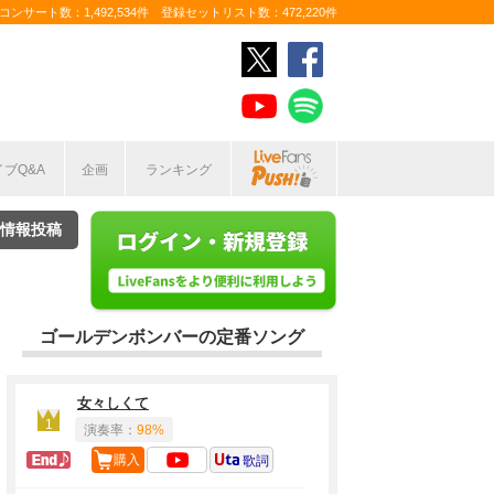
ンサート数：1,492,534件 登録セットリスト数：472,220件
イブQ&A
企画
ランキング
情報投稿
ゴールデンボンバーの定番ソング
女々しくて
1
演奏率：
98%
ラスト定番
購入
歌詞