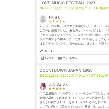
LOVE MUSIC FESTIVAL 2023
2023/06/10 (土) 15:00出演 @ ぴあアリーナMM(神奈
HK
さん
久しぶりの金爆。 破壊力が半端ない！！ メンバー
な肉体は健在でした。 曲もカッコいいんだけど、パ
「抱きしめてシュヴァルツ」大好きだから聴けて良かっ
シャツ着てもの物凄い勢いで踊ってて楽しそうでもう
はもうテッパンです。 自分的には「まさし」が聴き
るステージで元気もらいました。
いいね！
1
COUNTDOWN JAPAN 19/20
2019/12/28 (土) 12:00出演 @ GALAXY STAGE a
ななぴよ
さん
今年度最後のゴールデンボンバーのライブでした。 
気食い&流しタピオカ(じゅんじゅんがタピオカ流す係
さんが顔面でタピオカを受け止めているのは特に笑い
い→耳が痛い｣に変わっていたのも新鮮で楽しめました(耳が痛いに