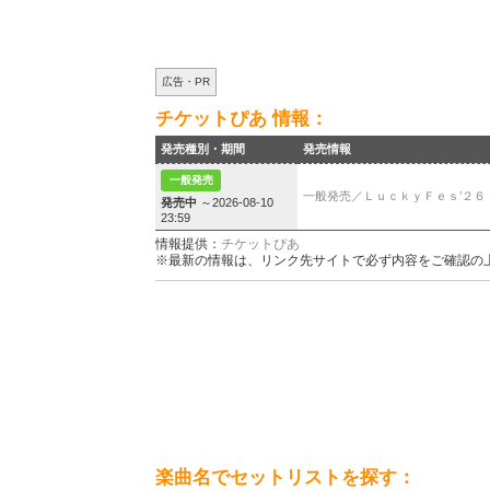
広告・PR
チケットぴあ 情報：
発売種別・期間
発売情報
一般発売
一般発売／ＬｕｃｋｙＦｅｓ’２６
発売中
～2026-08-10
23:59
情報提供：
チケットぴあ
※最新の情報は、リンク先サイトで必ず内容をご確認の
楽曲名でセットリストを探す：