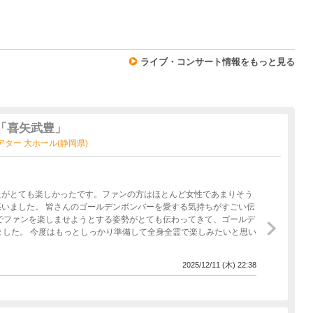
0
ライブ・コンサート情報をもっと見る
5「喜矢武豊」
ゼシアター 大ホール(静岡県)
たがとても楽しかったです。ファンの方はほとんど女性であまりそう
いました。 皆さんのゴールデンボンバーを愛する気持ちがすごい伝
でファンを楽しませようとする姿勢がとても伝わってきて、ゴールデ
ました。 今度はもっとしっかり準備して全身全霊で楽しみたいと思い
2025/12/11 (木) 22:38