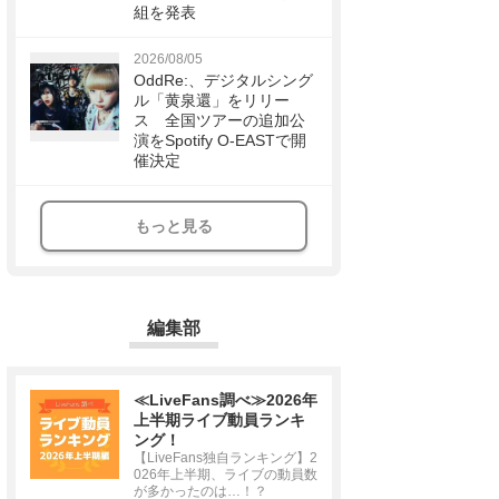
組を発表
2026/08/05
OddRe:、デジタルシング
ル「黄泉還」をリリー
ス 全国ツアーの追加公
演をSpotify O-EASTで開
催決定
もっと見る
編集部
≪LiveFans調べ≫2026年
上半期ライブ動員ランキ
ング！
【LiveFans独自ランキング】2
026年上半期、ライブの動員数
が多かったのは…！？