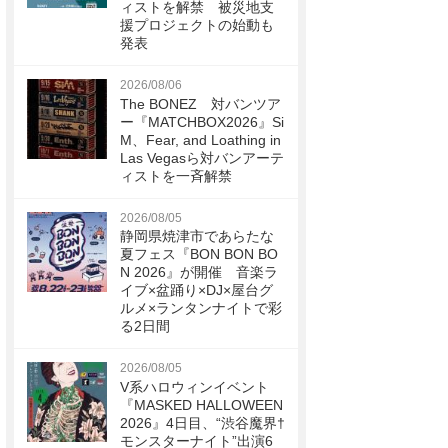
ィストを解禁 被災地支
援プロジェクトの始動も
発表
2026/08/06
The BONEZ 対バンツア
ー『MATCHBOX2026』Si
M、Fear, and Loathing in
Las Vegasら対バンアーテ
ィストを一斉解禁
2026/08/05
静岡県焼津市であらたな
夏フェス『BON BON BO
N 2026』が開催 音楽ラ
イブ×盆踊り×DJ×屋台グ
ルメ×ランタンナイトで彩
る2日間
2026/08/05
V系ハロウィンイベント
『MASKED HALLOWEEN
2026』4日目、“渋谷魔界†
モンスターナイト”出演6