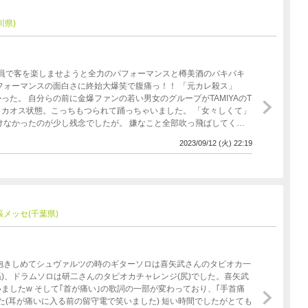
川県)
全員で客を楽しませようと全力のパフォーマンスと樽美酒のバキバキ
フォーマンスの面白さに終始大爆笑で腹痛っ！！ 「元カレ殺ス」
た。 自分らの前に金爆ファンの若い男女のグループがTAMIYAのT
カオス状態。こっちもつられて踊っちゃいました。 「女々しくて」
けなかったのが少し残念でしたが。 嫌なこと全部吹っ飛ばしてくれ
2023/09/12 (火) 22:19
t 幕張メッセ(千葉県)
抱きしめてシュヴァルツの時のギターソロは喜矢武さんのタピオカ一
)、ドラムソロは研二さんのタピオカチャレンジ(尻)でした。喜矢武
ましたw そして｢首が痛い｣の歌詞の一部が変わっており、｢手首痛
入る前の留守電で笑いました) 短い時間でしたがとても