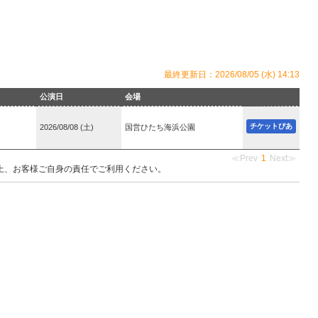
最終更新日：2026/08/05 (水) 14:13
公演日
会場
チケットぴあ
2026/08/08 (土)
国営ひたち海浜公園
≪Prev
1
Next≫
上、お客様ご自身の責任でご利用ください。