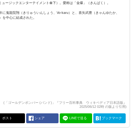
ミュージックエンターテイメント傘下）。愛称は「金爆」（きんばく）。
04年に鬼龍院翔（きりゅういんしょう、Vo-karu）と、喜矢武豊（きゃんゆたか、
ta-）を中心に結成された。
(「ゴールデンボンバー (バンド)」『フリー百科事典 ウィキペディア日本語版』
2025/06/12 02時 の版より引用)
ポスト
シェア
LINEで送る
ブックマーク