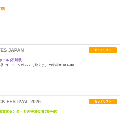
京都)
0
FES JAPAN
セットリスト
ール (石川県)
季, ゴールデンボンバー, 龍玄とし, 竹中雄大, KENJI03
0
K FESTIVAL 2026
セットリスト
文化センター 野外特設会場 (岩手県)