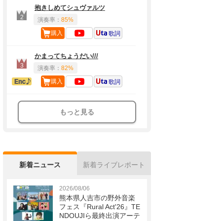
抱きしめてシュヴァルツ
2
演奏率：
85%
購入
歌詞
かまってちょうだい///
3
演奏率：
82%
アンコール定番
購入
歌詞
もっと見る
新着ニュース
新着ライブレポート
2026/08/06
熊本県人吉市の野外音楽
フェス『Rural Act'26』TE
NDOUJIら最終出演アーテ