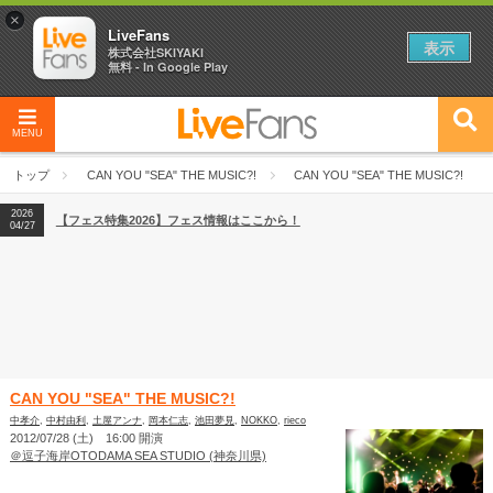
×
LiveFans
表示
株式会社SKIYAKI
無料 - In Google Play
MENU
2026
【フェス特集2026】フェス情報はここから！
04/27
トップ
CAN YOU "SEA" THE MUSIC?!
CAN YOU "SEA" THE MUSIC?!
2026
【ライブ動員ランキング】2026年上半期編発表！
07/28
2026
【フェス特集2026】フェス情報はここから！
04/27
2026
【ライブ動員ランキング】2026年上半期編発表！
07/28
CAN YOU "SEA" THE MUSIC?!
中孝介
,
中村由利
,
土屋アンナ
,
岡本仁志
,
池田夢見
,
NOKKO
,
rieco
2012/07/28 (土) 16:00 開演
＠逗子海岸OTODAMA SEA STUDIO (神奈川県)