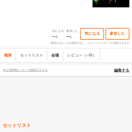
気になる
参加した
気になる
参加した
--
--
人
人
参加する(した)を登録すると、マイページでライブを管理できます
概要
セットリスト
会場
レビュー（--件）
▼公演情報について指摘/訂正する
編集する
セットリスト