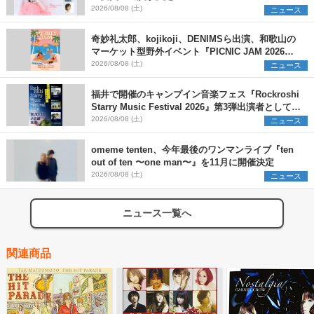
2026/08/08 (土)
ニュース
奇妙礼太郎、kojikoji、DENIMSら出演、和歌山の
マーケット型野外イベント『PICNIC JAM 2026』
早割チケット発売開始
2026/08/08 (土)
ニュース
福井で開催のキャンプイン音楽フェス『Rockroshi
Starry Music Festival 2026』第3弾出演者として
SCOOBIE DO、かりゆし58、Reiを発表
2026/08/08 (土)
ニュース
omeme tenten、今年最後のワンマンライブ『ten
out of ten 〜one man〜』を11月に開催決定
2026/08/08 (土)
ニュース
ニュース一覧へ
関連商品