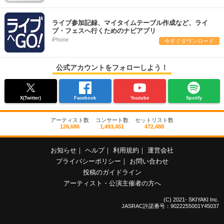
ライブ参加記録、マイタイムテーブル作成など、ライ
ブ・フェスへ行くためのナビアプリ
iPhone
今すぐダウンロード
公式アカウントをフォローしよう！
X(Twitter)
Facebook
Youtube
Spotify
アーティスト数
コンサート数
セットリスト数
126,686
1,493,451
472,488
お知らせ
｜
ヘルプ
｜
利用規約
｜
運営会社
プライバシーポリシー
｜
お問い合わせ
投稿のガイドライン
アーティスト・公演主催者の方へ
(C) 2021- SKIYAKI Inc.
JASRAC許諾番号：9022255001Y45037