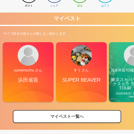
ポスト
シェア
送る
はてブ
マイベスト
ライブ好きの皆さんの推しをご紹介します。
yumemocha さん
すう さん
日本外送TG搜@
浜田省吾
SUPER BEAVER
東京スカパ
ケストラ 
TOUR「V
Carn
2026/08/07 
Ha
マイベスト一覧へ
2026
【フェス特集2026】フェス情報はここから！
04/27
2026
【ライブ動員ランキング】2026年上半期編発表！
07/28