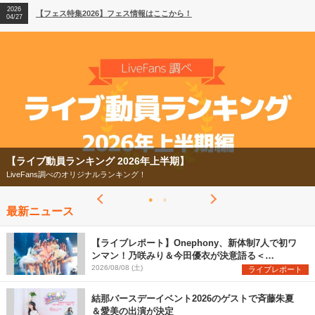
2026
【フェス特集2026】フェス情報はここから！
04/27
2026
【ライブ動員ランキング】2026年上半期編発表！
07/28
【ライブ動員ランキング 2026年上半期】
LiveFans調べのオリジナルランキング！
最新ニュース
【ライブレポート】Onephony、新体制7人で初ワ
ンマン！乃咲みり＆今田優衣が決意語る＜
Onephony新体制1st Oneman Live はじまりの夏
2026/08/08 (土)
ライブレポート
＞
結那バースデーイベント2026のゲストで斉藤朱夏
＆愛美の出演が決定