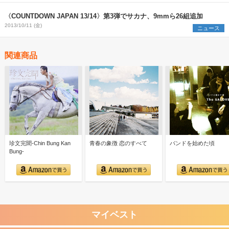
〈COUNTDOWN JAPAN 13/14〉第3弾でサカナ、9mmら26組追加
2013/10/11 (金)
ニュース
関連商品
珍文完聞-Chin Bung Kan
青春の象徴 恋のすべて
バンドを始めた頃
Bung-
マイベスト