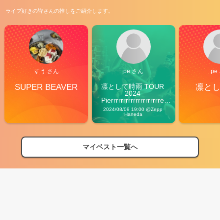
ライブ好きの皆さんの推しをご紹介します。
すう さん
pe さん
pe
SUPER BEAVER
凛として時雨 TOUR 
凛と
2024 
Pierrrrrrrrrrrrrrrrrrrre 
Vibes
2024/08/09 19:00 @Zepp 
Haneda
マイベスト一覧へ