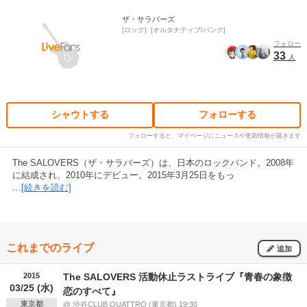
ザ・サラバーズ
ロック
オルタナティブ/パンク
フォロー
33
人
シャウトする
フォローする
フォローすると、マイページにニュースや更新情報が届きます
The SALOVERS（ザ・サラバーズ）は、日本のロックバンド。2008年
に結成され、2010年にデビュー。2015年3月25日をもっ
…
[続きを読む]
これまでのライブ
追加
2015
The SALOVERS 活動休止ラストライブ『青春の象徴
03/25 (水)
恋のすべて』
東京都
@ 渋谷CLUB QUATTRO (東京都) 19:30