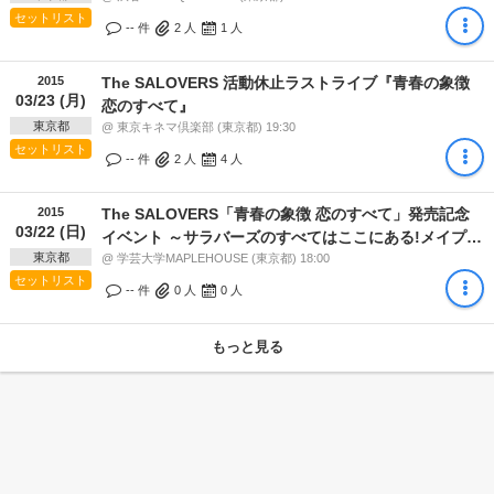
セットリスト
-- 件
2
人
1
人
2015
The SALOVERS 活動休止ラストライブ『青春の象徴
03/23 (月)
恋のすべて』
東京都
@ 東京キネマ倶楽部 (東京都) 19:30
セットリスト
-- 件
2
人
4
人
2015
The SALOVERS「青春の象徴 恋のすべて」発売記念
03/22 (日)
イベント ～サラバーズのすべてはここにある!メイプル
東京都
ハウス編～
@ 学芸大学MAPLEHOUSE (東京都) 18:00
セットリスト
-- 件
0
人
0
人
もっと見る