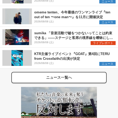
SCOOBIE DO、かりゆし58、Reiを発表
2026/08/08 (土)
ニュース
omeme tenten、今年最後のワンマンライブ『ten
out of ten 〜one man〜』を11月に開催決定
2026/08/08 (土)
ニュース
sumika 「音楽活動で嘘をつかないってことは約束
できる」――ステージと客席の境界線を曖昧にし
た、ツアーファイナル武道館公演レポート
2026/08/08 (土)
ライブレポート
KTR主催ライブイベント『GOAT』第4回にTERU
from Crossfaithの出演が決定
2026/08/08 (土)
ニュース
ニュース一覧へ