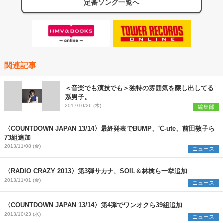
定番ソング一覧へ
関連記事
＜音楽でも演技でも＞独特の雰囲気を醸し出してる
系男子。
2017/10/26 (木)
編集部
〈COUNTDOWN JAPAN 13/14〉最終発表でBUMP、℃-ute、前田敦子ら
73組追加
2013/11/08 (金)
ニュース
〈RADIO CRAZY 2013〉第3弾サカナ、SOIL＆林檎ら一挙追加
2013/11/01 (金)
ニュース
〈COUNTDOWN JAPAN 13/14〉第4弾でワンオクら39組追加
2013/10/23 (水)
ニュース