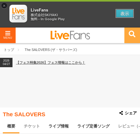
×
LiveFans
表示
株式会社SKIYAKI
無料 - In Google Play
MENU
2026
【フェス特集2026】フェス情報はここから！
04/27
トップ
The SALOVERS (ザ・サラバーズ)
2026
【ライブ動員ランキング】2026年上半期編発表！
07/28
2026
【フェス特集2026】フェス情報はここから！
04/27
2026
【ライブ動員ランキング】2026年上半期編発表！
07/28
シェア
The SALOVERS
概要
チケット
ライブ情報
ライブ定番ソング
レビュー（-