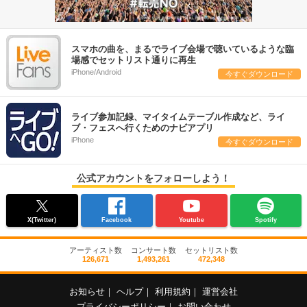
スマホの曲を、まるでライブ会場で聴いているような臨
場感でセットリスト通りに再生
iPhone/Android
今すぐダウンロード
ライブ参加記録、マイタイムテーブル作成など、ライ
ブ・フェスへ行くためのナビアプリ
iPhone
今すぐダウンロード
公式アカウントをフォローしよう！
X(Twitter)
Facebook
Youtube
Spotify
アーティスト数
コンサート数
セットリスト数
126,671
1,493,261
472,348
お知らせ
｜
ヘルプ
｜
利用規約
｜
運営会社
プライバシーポリシー
｜
お問い合わせ