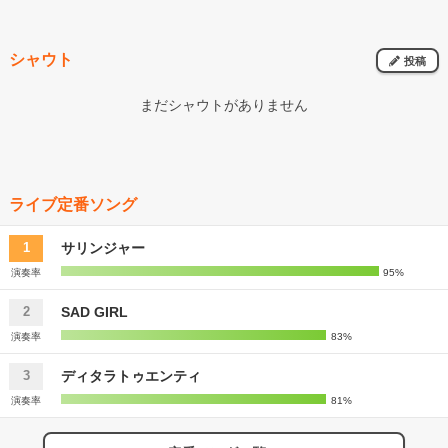
シャウト
投稿
まだシャウトがありません
ライブ定番ソング
サリンジャー
1
演奏率
95%
SAD GIRL
2
演奏率
83%
ディタラトゥエンティ
3
演奏率
81%