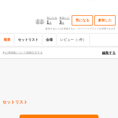
気になる
参加した
気になる
参加した
1
3
人
人
参加する(した)を登録すると、マイページでライブを管理できます
概要
セットリスト
会場
レビュー（--件）
▼公演情報について指摘/訂正する
編集する
セットリスト