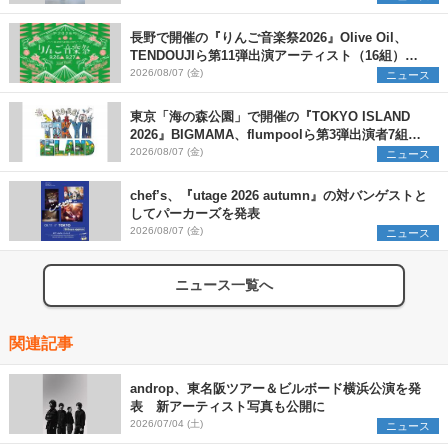
長野で開催の『りんご音楽祭2026』Olive Oil、
TENDOUJIら第11弾出演アーティスト（16組）を
発表
2026/08/07 (金)
ニュース
東京「海の森公園」で開催の『TOKYO ISLAND
2026』BIGMAMA、flumpoolら第3弾出演者7組を
発表 ワークショップ・アート出展者を募集
2026/08/07 (金)
ニュース
chef’s、『utage 2026 autumn』の対バンゲストと
してパーカーズを発表
2026/08/07 (金)
ニュース
ニュース一覧へ
関連記事
androp、東名阪ツアー＆ビルボード横浜公演を発
表 新アーティスト写真も公開に
2026/07/04 (土)
ニュース