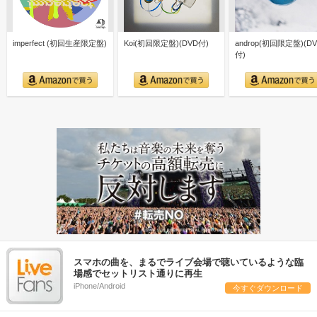
imperfect (初回生産限定盤)
Koi(初回限定盤)(DVD付)
androp(初回限定盤)(D
付)
スマホの曲を、まるでライブ会場で聴いているような臨
場感でセットリスト通りに再生
iPhone/Android
今すぐダウンロード