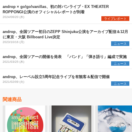
androp × go!go!vanillas、初の対バンライブ・EX THEATER
ROPPONGI公演のオフィシャルレポートが到着
2024/06/20 (木)
ライブレポート
androp、全国ツアー初日のZEPP Shinjuku公演をアーカイブ配信＆12月
に東京・大阪 Billboard Live決定
2023/10/16 (月)
ニュース
androp、全国ツアーの開催を発表 「バンド」「弾き語り」編成で実施
2021/03/25 (木)
ニュース
androp、レーベル設立5周年記念ライブを有観客＆配信で開催
2021/02/09 (火)
ニュース
関連商品