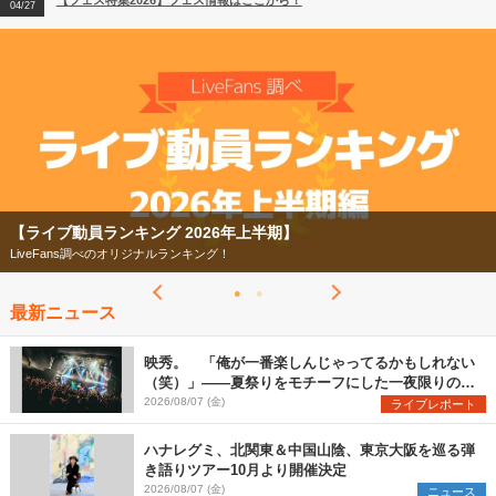
【フェス特集2026】フェス情報はここから！
04/27
2026
【ライブ動員ランキング】2026年上半期編発表！
07/28
【フェス特集2026】
今年もフェスの季節がやってきた！
最新ニュース
映秀。 「俺が一番楽しんじゃってるかもしれない
（笑）」――夏祭りをモチーフにした一夜限りのス
ペシャルライブ『色祭』レポート
2026/08/07 (金)
ライブレポート
ハナレグミ、北関東＆中国山陰、東京大阪を巡る弾
き語りツアー10月より開催決定
2026/08/07 (金)
ニュース