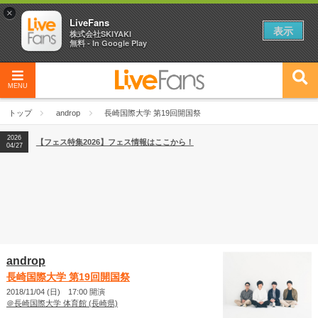
×
LiveFans
表示
株式会社SKIYAKI
無料 - In Google Play
MENU
2026
【フェス特集2026】フェス情報はここから！
04/27
トップ
androp
長崎国際大学 第19回開国祭
2026
【ライブ動員ランキング】2026年上半期編発表！
07/28
2026
【フェス特集2026】フェス情報はここから！
04/27
2026
【ライブ動員ランキング】2026年上半期編発表！
07/28
androp
長崎国際大学 第19回開国祭
2018/11/04 (日) 17:00 開演
＠長崎国際大学 体育館 (長崎県)