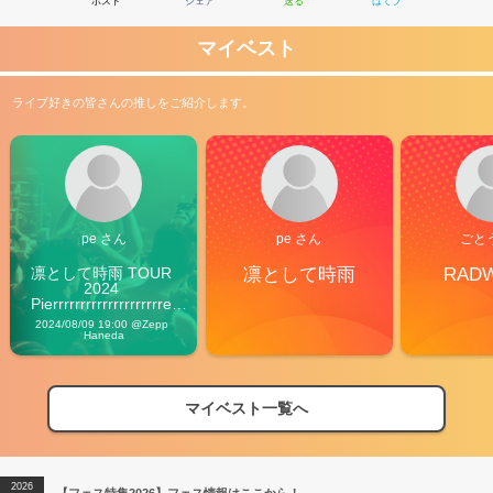
ポスト
シェア
送る
はてブ
マイベスト
ライブ好きの皆さんの推しをご紹介します。
pe さん
pe さん
ごと
凛として時雨 TOUR 
凛として時雨
RAD
2024 
Pierrrrrrrrrrrrrrrrrrrre 
Vibes
2024/08/09 19:00 @Zepp 
Haneda
マイベスト一覧へ
2026
【フェス特集2026】フェス情報はここから！
04/27
2026
【ライブ動員ランキング】2026年上半期編発表！
07/28
2026