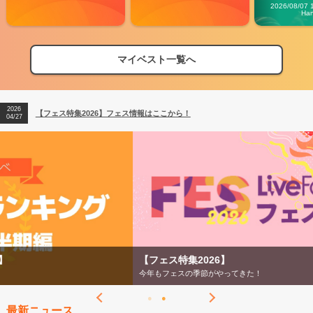
Carn
2026/08/07 
Ha
マイベスト一覧へ
2026
【フェス特集2026】フェス情報はここから！
04/27
2026
【ライブ動員ランキング】2026年上半期編発表！
07/28
2026
【フェス特集2026】フェス情報はここから！
04/27
2026
【ライブ動員ランキング】2026年上半期編発表！
07/28
【フェス特集2026】
今年もフェスの季節がやってきた！
最新ニュース