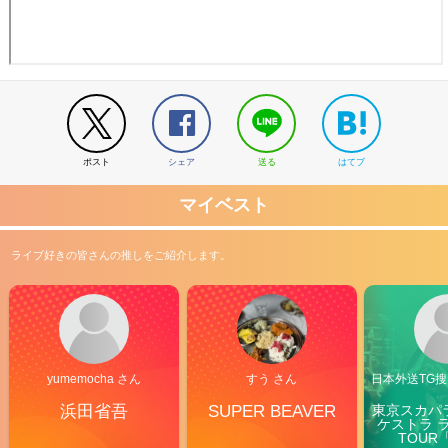
ポスト
シェア
送る
はてブ
マイベスト
ライブ好きの皆さんの推しをご紹介します。
yumemocha さん
すう さん
日本外送TG搜@
浜田省吾
SUPER BEAVER
東京スカパ
ケストラ 
TOUR「V