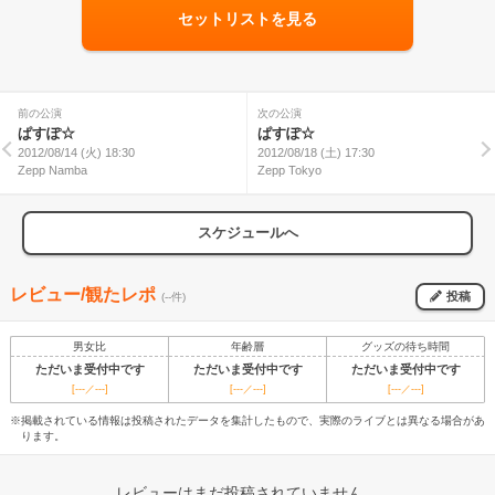
セットリストを見る
前の公演
次の公演
ぱすぽ☆
ぱすぽ☆
2012/08/14 (火) 18:30
2012/08/18 (土) 17:30
Zepp Namba
Zepp Tokyo
スケジュールへ
レビュー/観たレポ
投稿
(--件)
男女比
年齢層
グッズの待ち時間
ただいま受付中です
ただいま受付中です
ただいま受付中です
[---／---]
[---／---]
[---／---]
※掲載されている情報は投稿されたデータを集計したもので、実際のライブとは異なる場合があ
ります。
レビューはまだ投稿されていません。