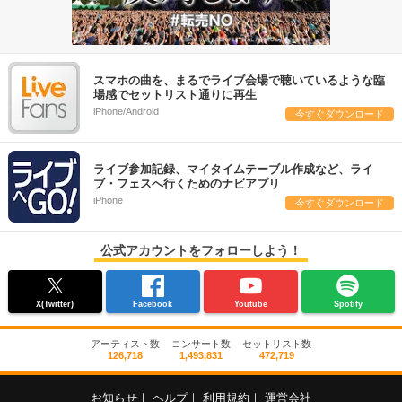
スマホの曲を、まるでライブ会場で聴いているような臨
場感でセットリスト通りに再生
iPhone/Android
今すぐダウンロード
ライブ参加記録、マイタイムテーブル作成など、ライ
ブ・フェスへ行くためのナビアプリ
iPhone
今すぐダウンロード
公式アカウントをフォローしよう！
X(Twitter)
Facebook
Youtube
Spotify
アーティスト数
コンサート数
セットリスト数
126,718
1,493,831
472,719
お知らせ
｜
ヘルプ
｜
利用規約
｜
運営会社