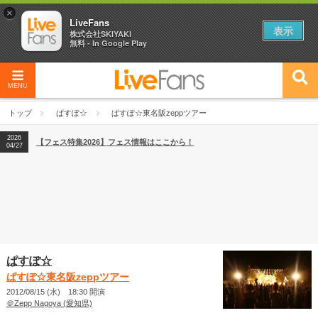
×
LiveFans
表示
株式会社SKIYAKI
無料 - In Google Play
MENU
2026
【フェス特集2026】フェス情報はここから！
04/27
トップ
ぱすぽ☆
ぱすぽ☆東名阪zeppツアー
2026
【ライブ動員ランキング】2026年上半期編発表！
07/28
2026
【フェス特集2026】フェス情報はここから！
04/27
2026
【ライブ動員ランキング】2026年上半期編発表！
07/28
ぱすぽ☆
ぱすぽ☆東名阪zeppツアー
2012/08/15 (水) 18:30 開演
＠Zepp Nagoya (愛知県)