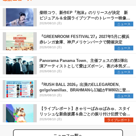
柴咲コウ、新作EP『泡沫』のリリースが決定 新
ビジュアル＆全国ライブツアーのトレーラー映像が
一部解禁【コメントあり】
2026/08/10 (月)
ニュース
『GREENROOM FESTIVAL'27』2027年5月に横浜
赤レンガ倉庫、神戸メリケンパークで開催決定
2026/08/10 (月)
ニュース
Panorama Panama Town、主催フェスの第1弾出
演アーティストとして愛はズボーン、夜の本気ダン
スらを発表 「plus∈you」のMVも公開に
2026/08/10 (月)
ニュース
『RUSH BALL 2026』出演のELLEGARDEN、
go!go!vanillas、BRAHMANら13組がFM802に登
場、他出演アーティストの“渾身の1曲”をセレクト
2026/08/10 (月)
ニュース
【ライブレポート】きゃりーぱみゅぱみゅ、スタイ
リッシュな新曲披露＆曲ごとの振り付け伝授で会場
を盛り上げまくる！＜LuckyFes’26＞
2026/08/10 (月)
ライブレポート
ニュース一覧へ