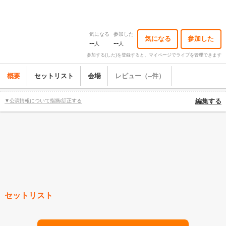
気になる
参加した
気になる
参加した
--
--
人
人
参加する(した)を登録すると、マイページでライブを管理できます
概要
セットリスト
会場
レビュー（--件）
▼公演情報について指摘/訂正する
編集する
セットリスト