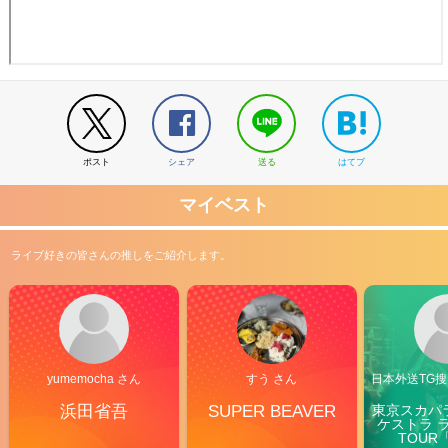
ポスト
シェア
送る
はてブ
マイベスト
ライブ好きの皆さんの推しをご紹介します。
yumemocha さん
すう さん
日本外送TG搜@
浜田省吾
SUPER BEAVER
東京スカパ
ケストラ 
TOUR「V