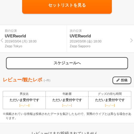
セットリストを見る
前の公演
次の公演
UVERworld
UVERworld
2019/03/04 (月) 18:00
2019/03/08 (金) 18:00
Zepp Tokyo
Zepp Sapporo
スケジュールへ
レビュー/観たレポ
投稿
(--件)
男女比
年齢層
グッズの待ち時間
ただいま受付中です
ただいま受付中です
ただいま受付中です
[---／---]
[---／---]
[---／---]
※掲載されている情報は投稿されたデータを集計したもので、実際のライブとは異なる場合があ
ります。
レビューはまだ投稿されていません。