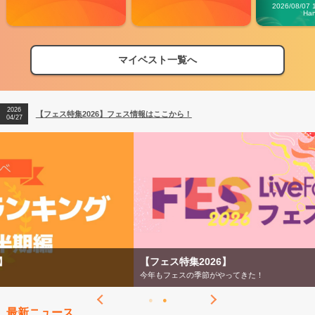
Carn
2026/08/07 
Ha
マイベスト一覧へ
2026
【フェス特集2026】フェス情報はここから！
04/27
2026
【ライブ動員ランキング】2026年上半期編発表！
07/28
2026
【フェス特集2026】フェス情報はここから！
04/27
2026
【ライブ動員ランキング】2026年上半期編発表！
07/28
【フェス特集2026】
今年もフェスの季節がやってきた！
最新ニュース