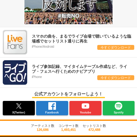
スマホの曲を、まるでライブ会場で聴いているような臨
場感でセットリスト通りに再生
iPhone/Android
今すぐダウンロード
ライブ参加記録、マイタイムテーブル作成など、ライ
ブ・フェスへ行くためのナビアプリ
iPhone
今すぐダウンロード
公式アカウントをフォローしよう！
X(Twitter)
Facebook
Youtube
Spotify
アーティスト数
コンサート数
セットリスト数
126,686
1,493,451
472,488