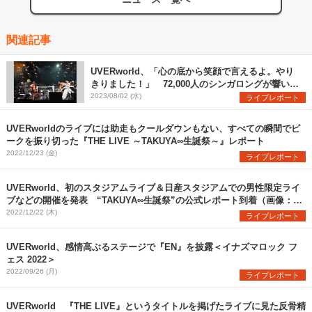
関連記事
UVERworld、「心の底から笑顔で言えるよ。やり
きりました！」 72,000人のシンガロングが響いた
日産スタジアム初日公演をレポート
2023/08/02 (水)
ライブレポート
UVERworldのライブには助走もクールダウンもない、すべての瞬間でピ
ークを振り切った『THE LIVE ～TAKUYA∞生誕祭～』レポート
2022/12/23 (金)
ライブレポート
UVERworld、初のスタジアムライブ＆日産スタジアムでの男性限定ライ
ブなどの開催を発表 “TAKUYA∞生誕祭”の公式レポート到着（画像：全
13枚）
2022/12/22 (木)
ライブレポート
UVERworld、感情高ぶるステージで『EN』を披露＜イナズマロック フ
ェス 2022＞
2022/09/26 (月)
ライブレポート
UVERworld 『THE LIVE』というタイトルを掲げたライブに見た反骨精