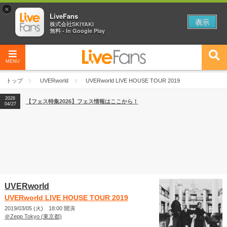
×
LiveFans
表示
株式会社SKIYAKI
無料 - In Google Play
MENU
2026
【フェス特集2026】フェス情報はここから！
04/27
トップ
UVERworld
UVERworld LIVE HOUSE TOUR 2019
2026
【ライブ動員ランキング】2026年上半期編発表！
07/28
2026
【フェス特集2026】フェス情報はここから！
04/27
2026
【ライブ動員ランキング】2026年上半期編発表！
07/28
UVERworld
UVERworld LIVE HOUSE TOUR 2019
2019/03/05 (火) 18:00 開演
＠Zepp Tokyo (東京都)