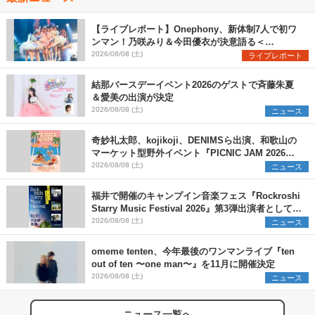
【ライブレポート】Onephony、新体制7人で初ワ
ンマン！乃咲みり＆今田優衣が決意語る＜
Onephony新体制1st Oneman Live はじまりの夏
2026/08/08 (土)
ライブレポート
＞
結那バースデーイベント2026のゲストで斉藤朱夏
＆愛美の出演が決定
2026/08/08 (土)
ニュース
奇妙礼太郎、kojikoji、DENIMSら出演、和歌山の
マーケット型野外イベント『PICNIC JAM 2026』
早割チケット発売開始
2026/08/08 (土)
ニュース
福井で開催のキャンプイン音楽フェス『Rockroshi
Starry Music Festival 2026』第3弾出演者として
SCOOBIE DO、かりゆし58、Reiを発表
2026/08/08 (土)
ニュース
omeme tenten、今年最後のワンマンライブ『ten
out of ten 〜one man〜』を11月に開催決定
2026/08/08 (土)
ニュース
ニュース一覧へ